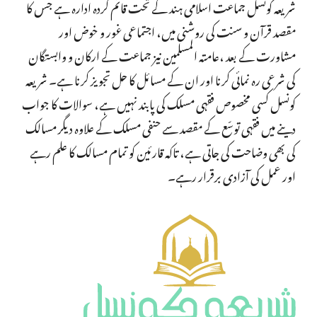
شریعہ کونسل جماعت اسلامی ہند کے تحت قائم کردہ ادارہ ہے جس کا
مقصد قرآن و سنت کی روشنی میں، اجتماعی غور و خوض اور
مشاورت کے بعد ،عامتہ المسلمین نیز جماعت کے ارکان و وابستگان
کی شرعی رہ نمائی کرنا اور ان کے مسائل کا حل تجویز کرنا ہے۔ شریعہ
کونسل کسی مخصوص فقہی مسلک کی پابند نہیں ہے، سوالات کا جواب
دینے میں فقہی توسّع کے مقصد سے حنفی مسلک کے علاوہ دیگر مسالک
کی بھی وضاحت کی جاتی ہے، تاکہ قارئین کو تمام مسالک کا علم رہے
اور عمل کی آزادی برقرار رہے۔