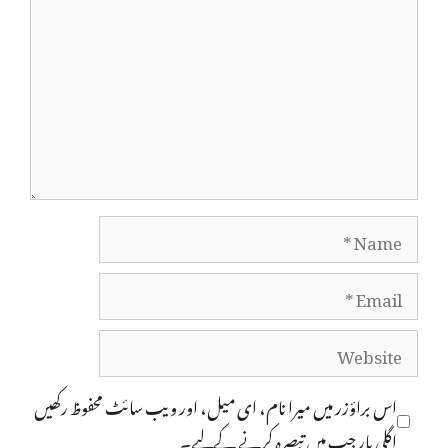
Name
Email
Website
اس براؤزر میں میرا نام، ای میل، اور ویب سائٹ محفوظ رکھیں
اگلی بار جب میں تبصرہ کرنے کےلیے۔