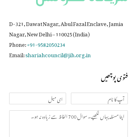
D-321, Dawat Nagar, Abul Fazal Enclave, Jamia
Nagar, New Delhi – 110025 (India)
Phone:
+91-9582050234
Email:
shariahcouncil@jih.org.in
فتوی پوچھیں