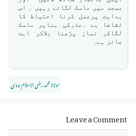
مسجد میں ماسک لگائے رہیں ۔ اس
ہدایت پرعمل کرنا احتیاط کا
تقاضا ہے ۔عذرکی بناپر ماسک
لگاکر نماز پڑھنا بلاکر اہت
جائز ہے۔
مولانا محمد رضی الاسلام ندوی
Leave a Comment
Comment