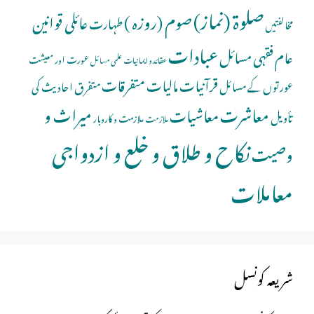
صلوة (نماز)
صوم (روزہ )
عائلی قوانین
طہارت
مخالفتیں
عبادات
عام فقہی مسائل
عورت اور معیشت
عقائد و ایمانیات
علمی مسائل
قرآنیات
مالیات
متفرقات
عورتوں کے مسائل
متفرق احادیث کی
معاشرت
میراث و
معاشیات
تأویل
ملازمت و کاروبار
ملازمت
نکاح و طلاق و خلع و ازدواجی
وصیت
معاملات
شریعہ کونسل