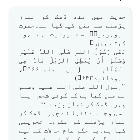
حدیث میں منھ ڈھک کر نماز
پڑھنے سے منع کیاگیا ہے۔حضرت
ابوہریرہؓ سے روایت ہے ،وہ
کہتے ہیں 
نَھَی رَسُوْلُ اللہِ صَلَّی اللہُ عَلَیْہِ
وَسَلَّمَ أَنْ یُغَطِّیَ الرَّجُلُ فَاہُ فِی
الصَّلَاۃِ (ابن ماجہ۹۶۶،
ابودائود۶۴۳)
’’رسول اللہ صلی اللہ علیہ وسلم
نے منع کیا ہے کہ کوئی شخص اپنا
چہرہ ڈھک کر نماز پڑھے۔‘‘
اسی وجہ سے فقہا نے چہرہ ڈھک کر
نماز پڑھنے کو مکروہ تحریمی
کہا ہے۔یہ حکم عام حالات کے لیے
ہے۔ اگر کسی کو کوئی عذر ہوتو