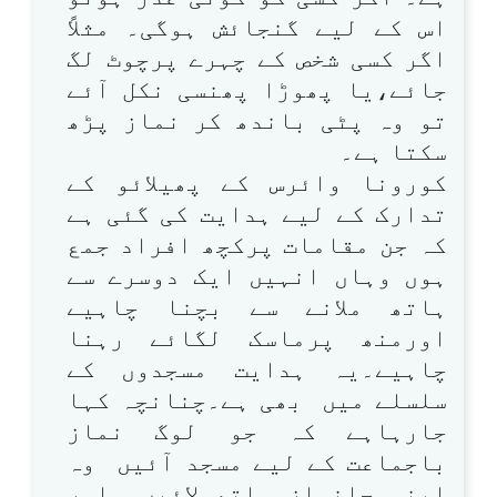
اس کے لیے گنجائش ہوگی۔ مثلاً
اگر کسی شخص کے چہرے پرچوٹ لگ
جائے،یا پھوڑا پھنسی نکل آئے
تو وہ پٹی باندھ کر نماز پڑھ
سکتا ہے۔
کورونا وائرس کے پھیلائو کے
تدارک کے لیے ہدایت کی گئی ہے
کہ جن مقامات پرکچھ افراد جمع
ہوں وہاں انہیں ایک دوسرے سے
ہاتھ ملانے سے بچنا چاہیے
اورمنھ پرماسک لگائے رہنا
چاہیے۔یہ ہدایت مسجدوں کے
سلسلے میں بھی ہے۔چنانچہ کہا
جارہاہے کہ جو لوگ نماز
باجماعت کے لیے مسجد آئیں وہ
اپنی جانماز ساتھ لائیں اور