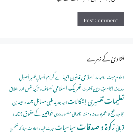
فتاویٰ کے زمرے
اسلامی قانون
انبیاے کرام
اُصولِ
احکام میت
اُصولِ تفسیر
اراضیات
تحریک اسلامی
اِقامتِ دین
حدیث
تصوّف، تزکیۂ نفس اور اخلاق
آخرت
تعلیمات
تفسیری اِشکالات
جدید طبی مسائل
جمعہ و عیدین
توحید
حج و عمرہ
خواتین کے حقوق
ذبیحہ و
خاندانی منصوبہ بندی
حجاب
حدیث و سنت
زکوۃ و صدقات
سیاسیات
قربانی
شخصی
سیرت طیبہ و احادیث مبارکہ