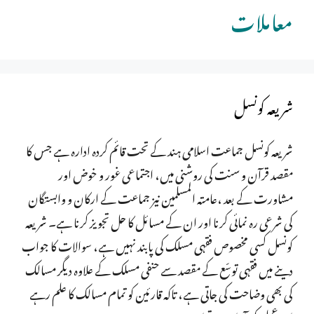
معاملات
شریعہ کونسل
شریعہ کونسل جماعت اسلامی ہند کے تحت قائم کردہ ادارہ ہے جس کا
مقصد قرآن و سنت کی روشنی میں، اجتماعی غور و خوض اور
مشاورت کے بعد ،عامتہ المسلمین نیز جماعت کے ارکان و وابستگان
کی شرعی رہ نمائی کرنا اور ان کے مسائل کا حل تجویز کرنا ہے۔ شریعہ
کونسل کسی مخصوص فقہی مسلک کی پابند نہیں ہے، سوالات کا جواب
دینے میں فقہی توسّع کے مقصد سے حنفی مسلک کے علاوہ دیگر مسالک
کی بھی وضاحت کی جاتی ہے، تاکہ قارئین کو تمام مسالک کا علم رہے