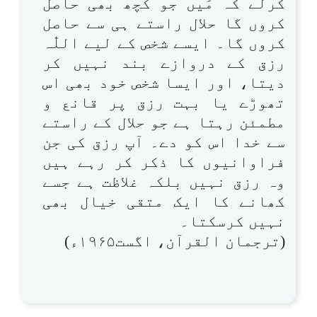
کرلے کہ مَیں جو کچھ بھی حاصل
کروں گا حلال راستے ہی سے حاصل
کروں گا۔ ایسے شخص کے لیے اللّٰہ
رزق کے دروازے بند نہیں کر
دیتا، اور ایسا شخص خود بھی اس
تھوڑے یا بہت رزق پر قانع و
مطمئن رہتا ہے جو حلال کے راستے
سے خدا اس کو دے۔ آپ رزق کی جن
فراوانیوں کا ذکر کر رہے ہیں
وہ رزق نہیں بلکہ غلاظت ہے جسے
کھانے کا ایک متقی خیال بھی
نہیں کرسکتا۔
(ترجمان القرآن، اگست۱۹۶۵ء)