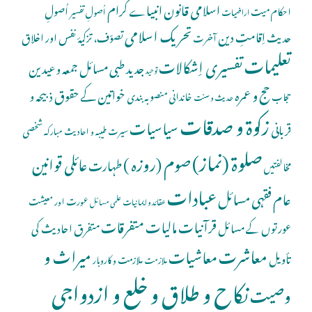
اسلامی قانون
انبیاے کرام
اُصولِ
احکام میت
اُصولِ تفسیر
اراضیات
تحریک اسلامی
اِقامتِ دین
حدیث
تصوّف، تزکیۂ نفس اور اخلاق
آخرت
تعلیمات
تفسیری اِشکالات
جدید طبی مسائل
جمعہ و عیدین
توحید
حج و عمرہ
خواتین کے حقوق
ذبیحہ و
خاندانی منصوبہ بندی
حجاب
حدیث و سنت
زکوۃ و صدقات
سیاسیات
قربانی
شخصی
سیرت طیبہ و احادیث مبارکہ
صلوة (نماز)
صوم (روزہ )
عائلی قوانین
طہارت
مخالفتیں
عبادات
عام فقہی مسائل
عورت اور معیشت
عقائد و ایمانیات
علمی مسائل
قرآنیات
مالیات
متفرقات
عورتوں کے مسائل
متفرق احادیث کی
معاشرت
میراث و
معاشیات
تأویل
ملازمت و کاروبار
ملازمت
نکاح و طلاق و خلع و ازدواجی
وصیت