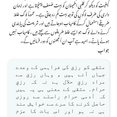
کیفیت کو دیکھ کر قلبی اطمینان کو بہت ضعف پہنچتا ہے اور ایمان
داری کی طرف لوگوں کی توجہ بہت کم رہ جاتی ہے۔ عموماً لوگ غلط
طریقے استعمال کرکے کامیاب ہوجاتے ہیں اور شریعت کی پابندی
کرنے والے لوگ جو ایسے غلط طریقوں سے بچتے ہیں ، کامیاب نہیں
ہونے پاتے۔ امید ہے آپ ان اُلجھنوں کو دور فرمائیں گے۔
جواب
متقی کو رزق کی فراہمی کے وعدے
جہاں آئے ہیں ، وہاں رزق سے
مراد رزقِ حلال ہے نہ کہ رزقِ
حرام۔ متقی کے معنی ہی یہ ہیں
کہ آدمی حرام راستے سے روزی
حاصل کرنے کا سرے سے خواہش مند
ہی نہ ہو اور اس بات کا عزم