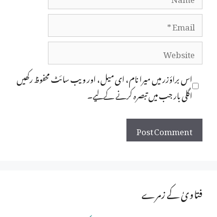
Email
Website
اس براؤزر میں میرا نام، ای میل، اور ویب سائٹ محفوظ رکھیں
اگلی بار جب میں تبصرہ کرنے کےلیے۔
فتاویٰ کے زمرے