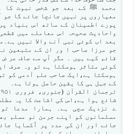
محمد ﷺ کے بعد جو شخص نبوت کا دع
معیاروں پر نہیں جانچا جائے گا جو آ
پورے اطمینان کے ساتھ اس بنیاد پر 
واحادیث صحیحہ اس معاملے میں قطعی 
بعد اب کوئی نبی آنے والا نہیں ہے۔م
جو مرزا صاحب ا ور ان کے متبعین نے
قائم کیے ہیں ۔ مگر آپ سے صاف عر ض 
کوئی متاثر ہوسکتا ہے تو وہ صرف ایک
ہوسکتا ہے،ایک صاحب علم آدمی کو تو 
کے جہل ہی کا یقین حاصل ہوتا ہے۔
شائع ہوا ہے،اس کی اشاعت کا یہ مطلب
ے نزدیک سچی ہے۔ ہمارا مدعا تو 
مسلمانوں کو اپنے جرمن نو مسلم بھا
جائے اور ان کی مدد پر اُکسایا جائ
مسلمان ہیں ،ان کو کیا خبر کہ دنیاے