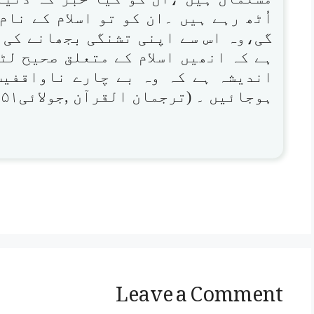
اُٹھ رہے ہیں ۔ان کو تو اسلام کے نام
گی،وہ اس سے اپنی تشنگی بجھانے کی 
ہے کہ انھیں اسلام کے متعلق صحیح لٹ
اندیشہ ہے کہ وہ بے چارے ناواقفیت
ہوجائیں ۔ (ترجمان القرآن ,جولائی۱۹۵۱ء)
Leave a Comment