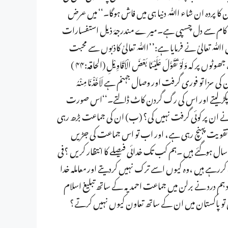
 کا پردہ ان شاء اﷲ دنیا ہی میں فاش ہوگا۔‘‘ میں عرض
 کے کام سے دل چسپی ہے۔میر ے مندرجۂ ذیل استفسارات
آن حکیم میں اﷲ تعالیٰ نے فرمایا ہے:’’اﷲ تعالیٰ کاذبوں سے محبت
نہیں کرتا۔‘‘اور’’اﷲ کی لعنت ہے جھوٹوں پر۔‘‘اور پھر اس قسم کے جھوٹوں پر کہ وَلَوْ تَقَوَّلَ عَلَيْنَا بَعْضَ الْاَقَاوِيْلِ (الحاقہ:۴۴ )
سزا تو فوری گرفت اور وصال جہنم ہے لَاَخَذْنَا مِنْہُ
ِيْنَ (الحاقہ:۴۵-۴۶ ) ’’تو ہم اس کا دائیاں ہاتھ پکڑ لیتے اور اس کی رگ گردن کاٹ ڈالتے۔‘‘اس صورت
ٰ نے ان پر کوئی گرفت نہیں کی؟ (ب) ان کی جماعت بڑھ رہی
تقویت پہنچ رہی ہے، اور اب تو اس جماعت کی جڑیں
ال ہوگئے ہیں ۔ہم کب تک خدائی فیصلے کا انتظار کریں ؟فی
ت کررہے ہیں ،وہ کیوں اسے ترک نہیں کردیتے اور معاملہ خدا
ے ایک جرمنی نژاد ہم درد نے برلن میں جماعت احمدیہ کے ساتھ تبلیغ اسلام
 ہیں تو پاکستان میں ان کے ساتھ تعاون کیوں نہیں کرتے؟