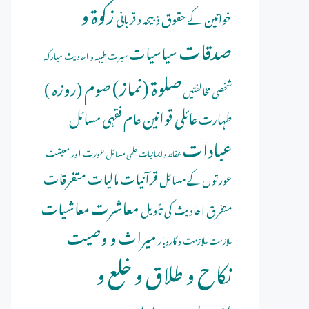
زکوۃ و
خواتین کے حقوق
ذبیحہ و قربانی
صدقات
سیاسیات
سیرت طیبہ و احادیث مبارکہ
صلوة (نماز)
صوم (روزہ )
شخصی مخالفتیں
عائلی قوانین
عام فقہی مسائل
طہارت
عبادات
عورت اور معیشت
عقائد و ایمانیات
علمی مسائل
قرآنیات
مالیات
متفرقات
عورتوں کے مسائل
معاشرت
معاشیات
متفرق احادیث کی تأویل
میراث و وصیت
ملازمت و کاروبار
ملازمت
نکاح و طلاق و خلع و