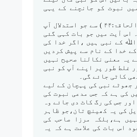
میں نبوت کو جانچنے کے یہی
آیت وَلَوْ تَقَوَّلَ عَلَيْنَا بَعْضَ الْاَقَاوِيْلِ (الحاقۃ:۴۴ ) سے جو استدلال آپ
اس آیت میں جو بات کہی گئی
 اﷲ کے نبی ہیں ،اگر خدا کی
ے خدا کے نام سے پیش کردیں
ے یہ معنی نکالنا صحیح نہیں
 غلط طور پر اپنے آپ کو نبی
ھی کاٹی جائے گی۔
ر جھوٹے نبی کی پہچان کے لیے
ں کی ہے کہ جس مدعی نبوت کی
اور جس کی رگ کاٹ دی جائے وہ
ویل کی یہ کھینچ تان،جو ظاہر
ہیں ہے،بلکہ مرزا صاحب کی
د اس بات کی علامت ہے کہ یہ