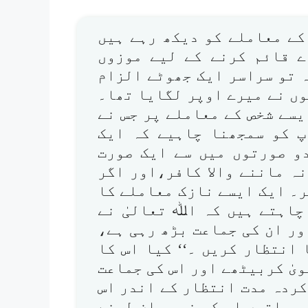
کے معاملے کو دیکھ رہے ہیں
ے قائم کرنے کے لیے موزوں
 تو سراسر ایک جھوٹے الزام
وں نے میرے اوپر لگایا تھا۔
یسے شخص کے معاملے پر جس نے
ٓپ کو سمجھنا چاہیے کہ ایک
دو صورتوں میں سے ایک صورت
نہ ماننے والا کافر،اور اگر
ر۔ ایک ایسے نازک معاملے کا
چاہتے ہیں کہ اﷲ تعالیٰ نے
ور ان کی جماعت بڑھ رہی ہے،
 انتظار کریں ۔‘‘ کیا اس کا
ویٰ کربیٹھے اور اس کی جماعت
 کردہ مدت انتظار کے اندر اس
ہ باتیں اس کو نبی مان لینے