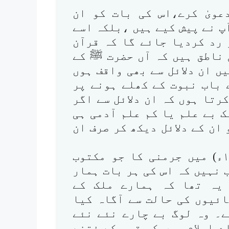
ویٰ کرے،اس کی بات کو ان
پ نے پیش کیے ہیں ،بلکہ اسے
رد کردیا جائے گا کہ قرآن
ناطق ہیں کہ آں حضرت ﷺ کے
یں ان دلائل سے بھی واقف ہوں
 باب نبوت کے کھلے ہونے پر
کرتا ہوں کہ ان دلائل سے اگر
 بے علم یا کم علم آدمی ہی
ان کے دلائل دیکھ کر صرف ان
ترجمان القرآن (جنوری، فروری ۱۹۵۱ء) میں جرمنی کا جو مکتوب
 نہیں کہ اس کی ہر بات ہمار
یہ تھا کہ ہمارے ملک کے
ئیوں کی حالت سے آگاہ کیا
ے۔ وہ لوگ بے چارے نئے نئے
 اسلام میں کس قسم کے فتنے