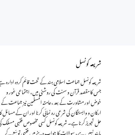
شریعہ کونسل
شریعہ کونسل جماعت اسلامی ہند کے تحت قائم کردہ ادارہ ہے
جس کا مقصد قرآن و سنت کی روشنی میں، اجتماعی غور و
خوض اور مشاورت کے بعد ،عامتہ المسلمین نیز جماعت کے
ارکان و وابستگان کی شرعی رہ نمائی کرنا اور ان کے مسائل کا
حل تجویز کرنا ہے۔ شریعہ کونسل کسی مخصوص فقہی مسلک ک
پابند نہیں ہے، سوالات کا جواب دینے میں فقہی توسّع کے