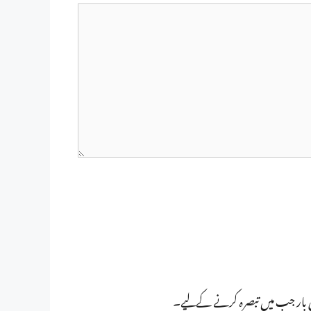
ی بار جب میں تبصرہ کرنے کےلیے۔