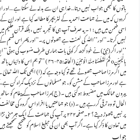
باتوں کا کبھی جواب نہیں دیتا…خدا ہی ان سے بدلہ لے سکتا ہے …اور ان
کردوں کہ میں نے جماعت احمدیہ کے لٹریچر کا مطالعہ کیا ہے اور ان
اسی ضمن میں ہیں : ۱۔ یہ صرف آپ ہی کا تجربہ نہیں ،بلکہ قر
’’اور اگر (نبیؐ) نے خود گڑھ کر کوئی بات ہماری طرف منسوب کی ہوتی‘‘ ان کی 
بِالْيَمِيْنِo ثُمَّ لَقَطَعْنَا مِنْہُ الْوَت
میں اگر مرزا صاحب جھوٹے تھے تو کیا وجہ ہے کہ (ا) ابھی تک اﷲ تعالی
ہے اور مرزا صاحب کے مشن کو، جو مسلمانوں کے نزدیک گمراہ کن ہے،
بیرون ممالک میں مضبوط ہوگئی ہیں ۔ (ج)مرزا صاحب کے پیغام کو ساٹھ س
الحال تو وہ ترقی کررہے ہیں ۔ (د) جو جماعتیں یا افراد اس گروہ کی مخالف
پر نہیں چھوڑ دیتے؟ ۲۔صفحہ۲۴۲ پر آپ کی جماعت ک
میں تعاون کا ذکر کیا ہے۔اگر آپ بھی ان کی تبلیغ اسلام کو صحیح سمجھتے
جواب