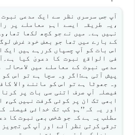
آپ جس سرسری نظر سے ایک مدعی نبوت 
،یہ طریقہ ایسے اہم معاملے پر را
نہیں ہے۔ میں نے جو کچھ لکھا تھا،وہ
کے بارے میں تھا جو بعض خود غرض لوگ
اس بات کو آپ چسپاں کررہے ہیں ایک ا
فی الواقع نبوت کا دعویٰ کیا ہے۔ا
مدعی نبوت کے معاملے میں لامحالہ 
پیش آتی ہے:اگر وہ سچا ہے تو اس کو 
وہ جھوٹا ہے تو اس کو ماننے والا کاف
فیصلہ آپ صرف اتنی سی بات پر کرنا 
ابھی تک ان پر کوئی گرفت نہیں کی، ا
اور یہ کہ’’ہم کب تک خدائی فیصلہ کا
مطلب یہ ہے کہ جو شخص بھی نبوت کا دع
ترقی کرتی نظر آئے اور آپ کی تجویز
پر خدا کی طرف سے گرفت نہ ہو تو بس ی