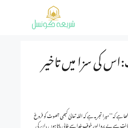
س کی سزا میں تاخیر
ری،فروری۱۹۵۱ء کے صفحہ ۳۲۶ پر آپ نے لکھا ہے کہ’’میرا تجربہ ہے کہ اللہ تعالیٰ کبھی جھوٹ کو فروغ
دیانت سے بے پروا اور خوف خدا سے خالی پاتا ہوں ،ان کی