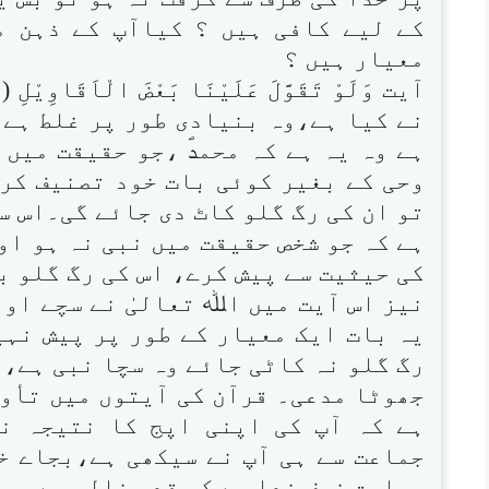
کے لیے کافی ہیں ؟ کیاآپ کے ذہن 
معیار ہیں ؟
نے کیا ہے،وہ بنیادی طور پر غلط ہے۔ 
ہے وہ یہ ہے کہ محمدؐ ،جو حقیقت میں
وحی کے بغیر کوئی بات خود تصنیف کرک
تو ان کی رگ گلو کاٹ دی جائے گی۔اس س
ہے کہ جو شخص حقیقت میں نبی نہ ہو اور
کی حیثیت سے پیش کرے، اس کی رگ گلو ب
نیز اس آیت میں اﷲ تعالیٰ نے سچے او
یہ بات ایک معیار کے طور پر پیش نہی
رگ گلو نہ کاٹی جائے وہ سچا نبی ہے، 
جھوٹا مدعی۔ قرآن کی آیتوں میں تأ
ہے کہ آپ کی اپنی اپج کا نتیجہ ن
جماعت سے ہی آپ نے سیکھی ہے،بجاے خو
جماعت خوف خدا سے کس قدر خالی ہے۔