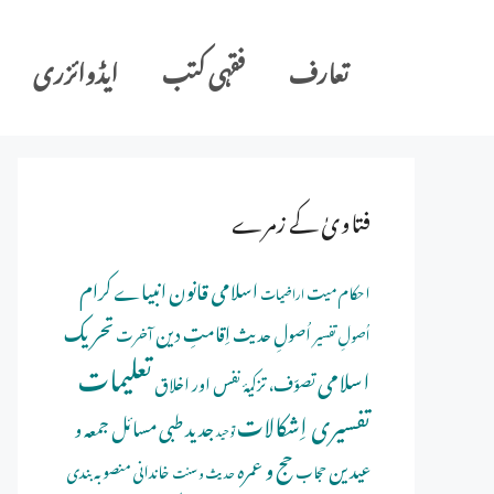
Ski
t
تعارف
فقہی کتب
ایڈوائزری
conten
فتاویٰ کے زمرے
اسلامی قانون
انبیاے کرام
احکام میت
اراضیات
تحریک
اِقامتِ دین
اُصولِ حدیث
اُصولِ تفسیر
آخرت
تعلیمات
اسلامی
تصوّف، تزکیۂ نفس اور اخلاق
تفسیری اِشکالات
جدید طبی مسائل
جمعہ و
توحید
حج و عمرہ
عیدین
خاندانی منصوبہ بندی
حجاب
حدیث و سنت