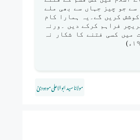
 سے جو چیز جہاں سے بھی ملے
کوشش کریں گے۔یہ ہمارا کام
ریچر فراہم کرکے دیں ۔ورنہ
 میں کسی فتنے کا شکار نہ
مولانا سید ابوالاعلی مودودیؒ