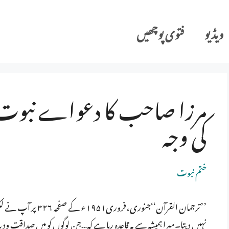
ویڈیو
فتوی پوچھیں
مرزا صاحب کا دعواے نبوت:ا
کی وجہ
ختم نبوت
’’ترجمان القرآن‘‘جنو
نہیں دیتا۔میرا ہمیشہ سے یہ قاعدہ رہا ہے کہ…جن لوگوں کو میں صداقت و