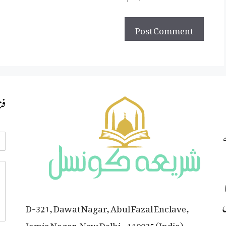
فت
ی
D-321, Dawat Nagar, Abul Fazal Enclave,
Jamia Nagar, New Delhi – 110025 (India)