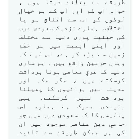
طریقے سے بتائے دیتا ہوں ،
خواہ آپ کو اور آپ کے ہم خیال
لوگوں کو اس سے اتفاق ہو یا
اختلاف۔ ہمارے نزدیک سعودی عرب
کی حیثیت پوری دنیا سے مختلف
اور اپنی اہمیت میں ہر خطۂ
زمین سے بڑھ کر ہے، اس لیے کہ
وہاں حرمین واقع ہیں ۔ ہم ساری
دنیا کا غرقِ معاصی ہونا برداشت
کرسکتے ہیں ، مگر مکہ اور
مدینہ میں برائیوں کا پھیلنا
برداشت نہیں کرسکتے۔ یہی
بنیادی محرک ہے ہماری اس
پالیسی کا کہ سعودی عرب میں جو
حامیِ دین عناصر موجود ہیں ان
کی ہر ممکن طریقے سے تائید