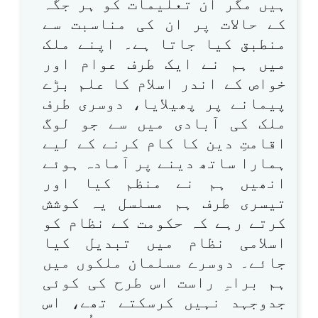
ہیں مگر ان تعلیمات کو ہر جگہ
کے حالات پر ان کی مناسبت سے
منطبق کیا جاتا ہے۔ اپنے ملک
میں ہم نے ایک طرف عوام اور
خواص کے اندر اسلام کا علم بڑے
پیمانے پر پھیلایا، دوسری طرف
ملک کی آبادی میں سے جو لوگ
اقامتِ دین کا کام کرنے کے لیے
ہمارا ساتھ دینے پر آمادہ ہوئے
انھیں ہم نے منظم کیا اور
تیسری طرف ہم مسلسل یہ کوشش
کرتے رہے کہ حکومت کے نظام کو
اسلامی نظام میں تبدیل کیا
جائے۔ دوسرے مسلمان ملکوں میں
ہم براہِ راست اس طرح کی کوئی
جدوجہد نہیں کرسکتے تھے، اس