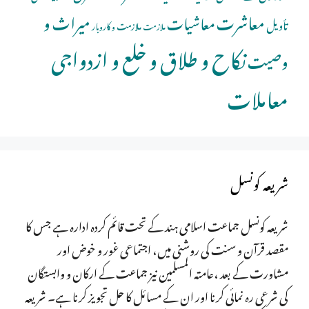
معاشرت
میراث و
معاشیات
تأویل
ملازمت و کاروبار
ملازمت
نکاح و طلاق و خلع و ازدواجی
وصیت
معاملات
شریعہ کونسل
شریعہ کونسل جماعت اسلامی ہند کے تحت قائم کردہ ادارہ ہے جس کا
مقصد قرآن و سنت کی روشنی میں، اجتماعی غور و خوض اور
مشاورت کے بعد ،عامتہ المسلمین نیز جماعت کے ارکان و وابستگان
کی شرعی رہ نمائی کرنا اور ان کے مسائل کا حل تجویز کرنا ہے۔ شریعہ