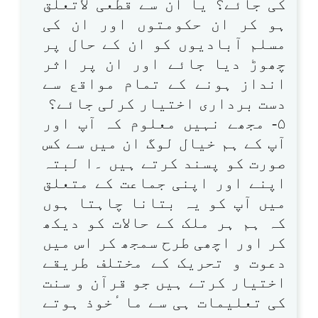
کی جائے؟ یا ان سے قطعی لاتعلق
ہو کر ان حکومتوں اور ان کی
مسلم آبادیوں کو ان کے حال پر
چھوڑ دیا جائے اور ان پر اثر
انداز ہونے کے تمام مواقع سے
دست برداری اختیار کرلی جائے؟
۵- مجھے نہیں معلوم کہ آپ اور
آپ کے ہم خیال لوگ ان میں سے کس
صورت کو پسند کرتے ہیں ۔ا لبتہ
اپنے اور اپنی جماعت کے متعلق
میں آپ کو یہ بتانا چاہتا ہوں
کہ ہم ہر ملک کے حالات کو دیکھ
کر اور اچھی طرح سمجھ کر اس میں
دعوت و تحریک کے مختلف طریقے
اختیار کرتے ہیں جو قرآن و سنت
کی تعلیمات ہی سے ما ٔخوذ ہوتے