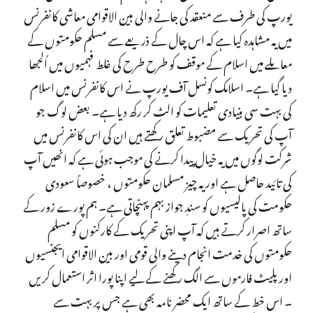
یورپ کی طرف سے منعقد کی جانے والی بین الاقوامی معاشی کانفرنس
میں یہ مشاہدہ کیا ہے کہ اس چال کے ذریعے سے مسلم حکومتوں کے
معاملے میں اسلام کے موقف کو طرح طرح کی غلط فہمیوں میں اُلجھا
دیا گیا ہے۔ اسلامک کونسل آف یورپ نے اس کانفرنس میں اسلام
کی بہت سی بنیادی تعلیمات کو الٹ کر رکھ دیا ہے۔ بعض لوگ جو
آپ کی تحریک سے مضبوط تعلق رکھتے ہیں ان کی اس کانفرنس میں
شرکت لوگوں میں یہ خیال پیدا کرنے کی موجب ہوئی ہے کہ انھیں آپ
کی تائید حاصل ہے اور یہ چیز مسلمان حکومتوں ، خصوصاً سعودی
حکومت کی پالیسیوں کو سندِ جواز بہم پہنچاتی ہے۔ ہم پورے زور کے
ساتھ اصرار کرتے ہیں کہ آپ اپنی تحریک کے کارکنوں کو مسلم
حکومتوں کی خدمت انجام دینے والی قومی اور بین الاقوامی ایجنسیوں
اور پلیٹ فارموں سے الگ رکھنے کے لیے اپنا پورا اثر استعمال کریں
۔ اس خط کے ساتھ ایک محضر نامہ بھی ہے جس پر بہت سے