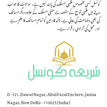
کونسل کسی مخصوص فقہی مسلک کی پابند نہیں ہے، سوالات کا جواب
دینے میں فقہی توسّع کے مقصد سے حنفی مسلک کے علاوہ دیگر مسالک
کی بھی وضاحت کی جاتی ہے، تاکہ قارئین کو تمام مسالک کا علم رہے
اور عمل کی آزادی برقرار رہے۔
D-321, Dawat Nagar, Abul Fazal Enclave, Jamia
Nagar, New Delhi – 110025 (India)