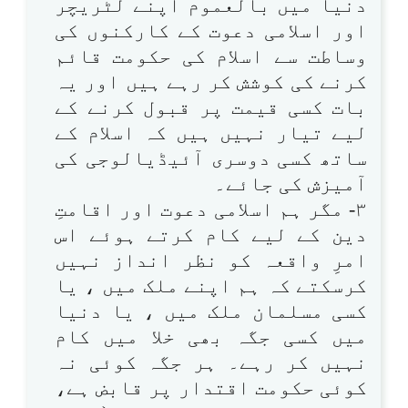
دنیا میں بالعموم اپنے لٹریچر
اور اسلامی دعوت کے کارکنوں کی
وساطت سے اسلام کی حکومت قائم
کرنے کی کوشش کر رہے ہیں اور یہ
بات کسی قیمت پر قبول کرنے کے
لیے تیار نہیں ہیں کہ اسلام کے
ساتھ کسی دوسری آئیڈیالوجی کی
آمیزش کی جائے۔
۳- مگر ہم اسلامی دعوت اور اقامتِ
دین کے لیے کام کرتے ہوئے اس
امرِ واقعہ کو نظر انداز نہیں
کرسکتے کہ ہم اپنے ملک میں ، یا
کسی مسلمان ملک میں ، یا دنیا
میں کسی جگہ بھی خلا میں کام
نہیں کر رہے۔ ہر جگہ کوئی نہ
کوئی حکومت اقتدار پر قابض ہے،