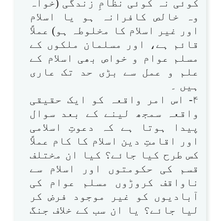
کوئی نہ کوئی نظامِ زندگی (خواہ
وہ خالص کافرانہ ہو یا اسلام
اور غیر اسلام کا مخلوطہ ہو) عملاً
قائم ہے، اور مسلمان ملکوں کے
مسلم عوام و خواص بھی اسلام کے
علم و عمل سے بڑی حد تک عاری
ہیں ۔
۴- اس امر واقعہ کو ایک حقیقی
واقعہ سمجھ لینے کے بعد سوال
پیدا ہوتا ہے کہ دعوتِ اسلامی
اور اقامتِ دین اسلام کا کام عملاً
کس طرح کیا جائے؟ کیا ان مختلف
قسم کی حکومتوں اور اسلام سے
ناواقف کروڑوں مسلم عوام کی
آبادیوں کو غیر موجود فرض کر
لیا جائے؟ یا ان سب کے خلاف جنگ