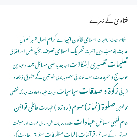
فتاویٰ کے زمرے
اسلامی قانون
انبیاے کرام
اُصولِ
احکام میت
اُصولِ تفسیر
اراضیات
تحریک اسلامی
اِقامتِ دین
حدیث
تصوّف، تزکیۂ نفس اور اخلاق
آخرت
تعلیمات
تفسیری اِشکالات
جدید طبی مسائل
جمعہ و عیدین
توحید
حج و عمرہ
خواتین کے حقوق
ذبیحہ و
خاندانی منصوبہ بندی
حجاب
حدیث و سنت
زکوۃ و صدقات
سیاسیات
قربانی
شخصی
سیرت طیبہ و احادیث مبارکہ
صلوة (نماز)
صوم (روزہ )
عائلی قوانین
طہارت
مخالفتیں
عبادات
عام فقہی مسائل
عورت اور معیشت
عقائد و ایمانیات
علمی مسائل
قرآنیات
مالیات
متفرقات
عورتوں کے مسائل
متفرق احادیث کی