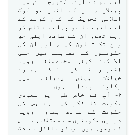
لیے ہم نے اپنا لٹریچر اُن میں
پھیلایا، ان کے اندر جو لوگ
اسلامی تحریک کا کام کرنے کے
لیے اٹھے یا جو پہلے سے کام کر
رہے تھے، ان کے ساتھ اپنی حدِ
وسع تک تعاون کیا، اور ان کی
حکومتوں کے مقابلے میں حتی
الامکان کوئی مخاصمانہ رویہ
اختیار نہ کیا تاکہ ہمارے
خیالات وہاں پھیلنے میں
رکاوٹیں پیدا نہ ہوں ۔
۶- آپ نے خاص طور پر سعودی
حکومت کا ذکر کیا ہے جس کی
حکومت کے ساتھ ہمارا رویہ
دوسری حکومتوں سے مختلف ہے۔ اس
کے وجوہ میں آپ کو بالکل بے لاگ