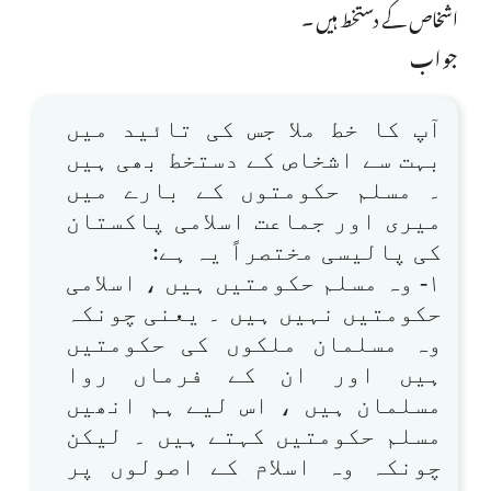
اشخاص کے دستخط ہیں ۔
جواب
آپ کا خط ملا جس کی تائید میں
بہت سے اشخاص کے دستخط بھی ہیں
۔ مسلم حکومتوں کے بارے میں
میری اور جماعت اسلامی پاکستان
کی پالیسی مختصراً یہ ہے:
۱- وہ مسلم حکومتیں ہیں ، اسلامی
حکومتیں نہیں ہیں ۔ یعنی چونکہ
وہ مسلمان ملکوں کی حکومتیں
ہیں اور ان کے فرماں روا
مسلمان ہیں ، اس لیے ہم انھیں
مسلم حکومتیں کہتے ہیں ۔ لیکن
چونکہ وہ اسلام کے اصولوں پر