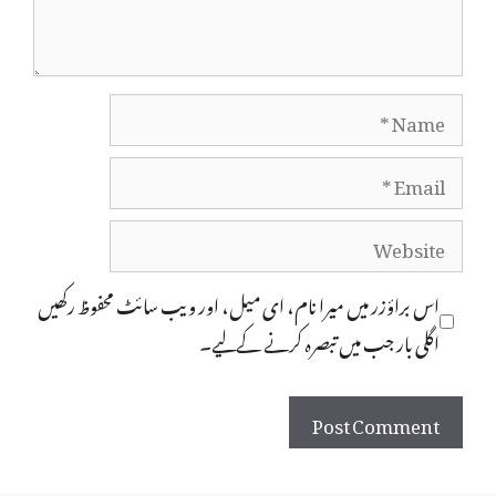
Name
Email
Website
اس براؤزر میں میرا نام، ای میل، اور ویب سائٹ محفوظ رکھیں
اگلی بار جب میں تبصرہ کرنے کےلیے۔