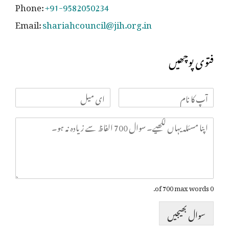
Phone:
+91-9582050234
Email:
shariahcouncil@jih.org.in
فتوی پوچھیں
0 of 700 max words.
سوال بھیجیں