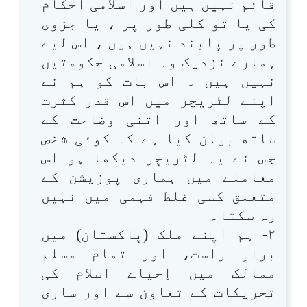
قائم نہیں ہیں اور اسلامی احکام
کی یا تو کلی طور پر ، یا جزوی
طور پر پابند نہیں ہیں ، اس لیے
ہمارے نزدیک وہ اسلامی حکومتیں
نہیں ہیں ۔ اس بات کو ہم نے
اپنے لٹریچر میں اس قدر کثرت
کے ساتھ اور اتنی وضاحت کے
ساتھ بیان کیا ہے کہ کوئی شخص
جس نے یہ لٹریچر دیکھا ہو اس
معاملے میں ہماری پوزیشن کے
متعلق کسی غلط فہمی میں نہیں
رہ سکتا۔
۲- ہم اپنے ملک (پاکستان) میں
براہِ راست، اور تمام مسلم
ممالک میں اِحیاے اسلام کی
تحریکات کے تعاون سے اور ساری