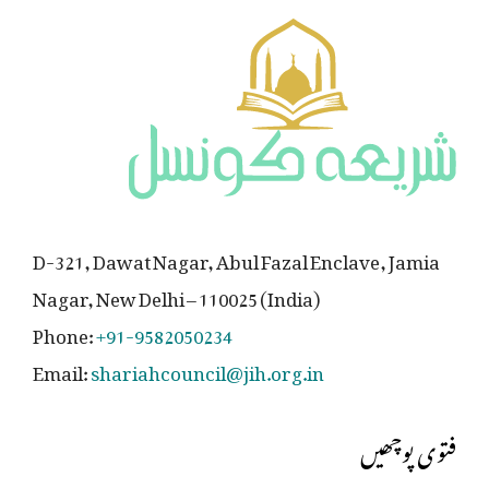
D-321, Dawat Nagar, Abul Fazal Enclave, Jamia
Nagar, New Delhi – 110025 (India)
Phone:
+91-9582050234
Email:
shariahcouncil@jih.org.in
فتوی پوچھیں