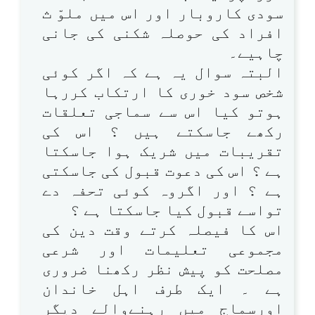
سودی کاروبار اور اس میں ملوّ ث
افراد کی حوصلہ شکنی کی جانی
چاہیے۔
البتہ سوال یہ ہے کہ اگر کوئی
شخص سود خوری کا ارتکاب کررہا
ہوتو کیا اس سے سماجی تعلقات
رکھے جاسکتے ہیں ؟ اس کی
تقریبات میں شریک ہوا جاسکتا
ہے ؟ اس کی دعوت قبول کی جاسکتی
ہے ؟ اور اگروہ کوئی تحفہ دے
تواسے قبول کیا جاسکتا ہے ؟
اس کا فیصلہ کرتے وقت دین کی
مجموعی تعلیمات اور شرعی
مصلحت کو پیش نظر رکھنا ضروری
ہے ۔ ایک طرف اہل خاندان
اورسماج میں رہنےوالے دیگر