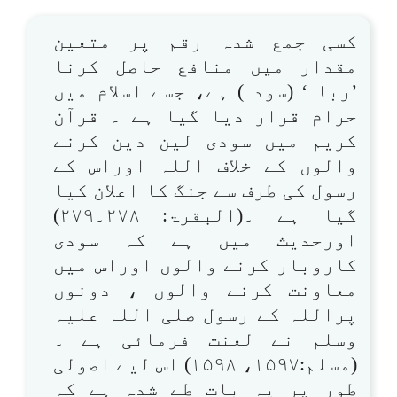
کسی جمع شدہ رقم پر متعین
مقدار میں منافع حاصل کرنا
’ربا ‘ (سود ) ہے، جسے اسلام میں
حرام قرار دیا گیا ہے ۔ قرآن
کریم میں سودی لین دین کرنے
والوں کے خلاف اللہ اوراس کے
رسول کی طرف سے جنگ کا اعلان کیا
گیا ہے ۔(البقرۃ: ۲۷۸۔۲۷۹)
اورحدیث میں ہے کہ سودی
کاروبار کرنے والوں اوراس میں
معاونت کرنے والوں ، دونوں
پراللہ کے رسول صلی اللہ علیہ
وسلم نے لعنت فرمائی ہے ۔
(مسلم:۱۵۹۷، ۱۵۹۸) اس لیے اصولی
طور پر یہ بات طے شدہ ہے کہ