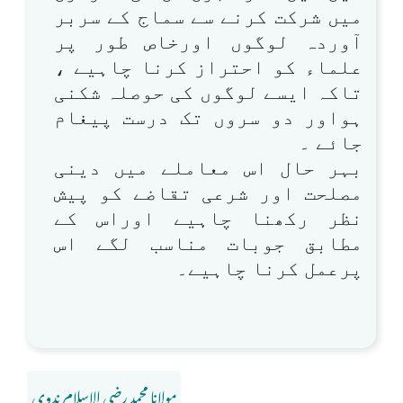
میں شرکت کرنے سے سماج کے سربر
آوردہ لوگوں اورخاص طور پر
علماء کو احتراز کرنا چاہیے ،
تاکہ ایسے لوگوں کی حوصلہ شکنی
ہواور دو سروں تک درست پیغام
جائے ۔
بہر حال اس معاملے میں دینی
مصلحت اور شرعی تقاضے کو پیش
نظر رکھنا چاہیے اوراس کے
مطابق جوبات مناسب لگے اس
پرعمل کرنا چاہیے۔
مولانا محمد رضی الاسلام ندوی