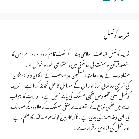
شریعہ کونسل
شریعہ کونسل جماعت اسلامی ہند کے تحت قائم کردہ ادارہ ہے جس کا
مقصد قرآن و سنت کی روشنی میں، اجتماعی غور و خوض اور
مشاورت کے بعد ،عامتہ المسلمین نیز جماعت کے ارکان و وابستگان
کی شرعی رہ نمائی کرنا اور ان کے مسائل کا حل تجویز کرنا ہے۔ شریعہ
کونسل کسی مخصوص فقہی مسلک کی پابند نہیں ہے، سوالات کا جواب
دینے میں فقہی توسّع کے مقصد سے حنفی مسلک کے علاوہ دیگر مسالک
کی بھی وضاحت کی جاتی ہے، تاکہ قارئین کو تمام مسالک کا علم رہے
اور عمل کی آزادی برقرار رہے۔