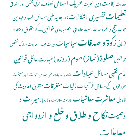
تحریک اسلامی
اِقامتِ دین
حدیث
تصوّف، تزکیۂ نفس اور اخلاق
آخرت
تعلیمات
تفسیری اِشکالات
جدید طبی مسائل
جمعہ و عیدین
توحید
حج و عمرہ
خواتین کے حقوق
ذبیحہ و
خاندانی منصوبہ بندی
حجاب
حدیث و سنت
زکوۃ و صدقات
سیاسیات
قربانی
شخصی
سیرت طیبہ و احادیث مبارکہ
صلوة (نماز)
صوم (روزہ )
عائلی قوانین
طہارت
مخالفتیں
عبادات
عام فقہی مسائل
عورت اور معیشت
عقائد و ایمانیات
علمی مسائل
قرآنیات
مالیات
متفرقات
عورتوں کے مسائل
متفرق احادیث کی
معاشرت
میراث و
معاشیات
تأویل
ملازمت و کاروبار
ملازمت
نکاح و طلاق و خلع و ازدواجی
وصیت
معاملات