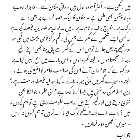
میں رکھی ہے ۔ اکثر آسودہ حال ہیں ۔ذاتی مکان ہے ، ۵۰ ہزار روپے
ماہانہ پنشن بھی ملتی ہے ۔ مکان کا ایک حصہ کرایے پر بھی دے
رکھاہے۔ خرچ برائے نام ہے ۔ میں نے اپنے طور پر یہ فیصلہ کیا ہے
کہ کسی ایسے شخص کے گھر سے جس کی رقم مرکز قومی بچت میں لگی ہو
اورمجھے پتا چل جائے تومیں اس کے گھر سے پانی پینا بھی اپنے لیے
ناجائز سمجھتا ہوں ، البتہ گھروالوں کو اس بارے میں منع نہیں کیا ہے
اورکہا ہے کہ جومہمان آئے اس کی مناسب خاطر تواضع کی جائے ،
البتہ وہ میرے گھر میں کوئی چیز نہ لائے ۔ کیا میرا یہ فیصلہ درست ہے ؟
دین اسلام کی روشنی میں ایسا کرنا کیسا ہے؟ کئی علماء جوازکا بھی
فتویٰ دیتے ہیں اورکچھ کہتے ہیں کہ جب حکومت دیتی ہے تو ہم کیوں نہ
لیں ؟ بڑے بڑےپڑھے لکھے لوگ ایسا کرتے ہیں تو ہم کیوں نہ کریں
۔ میری اُلجھن دور فرمادیں ۔
جواب