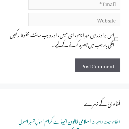
Email
Website
اس براؤزر میں میرا نام، ای میل، اور ویب سائٹ محفوظ رکھیں
اگلی بار جب میں تبصرہ کرنے کےلیے۔
فتاویٰ کے زمرے
اسلامی قانون
انبیاے کرام
اُصولِ
احکام میت
اُصولِ تفسیر
اراضیات