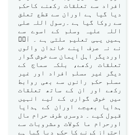
افراد سے تعلقات رکھنے کاحکم
دیا گیا ہے اوران سے قطع تعلق
سے روکا گیا ہے ۔رسول اللہ صلی
اللہ علیہ وسلم کے اسوے سے
ہمیں یہی تعلیم ملتی ہے ۔ آپؐ
نے نہ صرف اپنے خاندان والوں
اوردیگر اہل ایمان سے خوش گوار
تعلقات رکھے، بلکہ سماج کے
دیگر غیر مسلم افراد اور غیر
مسلم حکم رانوں سے بھی روابط
رکھے اور ان کے ساتھ تعلقات
میں خوش گواری کے لیے انہیں
ہدایا بھیجے اوران کے ہدایا
قبول کیے ۔ دوسری طرف حرام مال
اورحرام ما کولات ومشروبات سے
احتراز کرنے کا حکم دیا گیا ہے