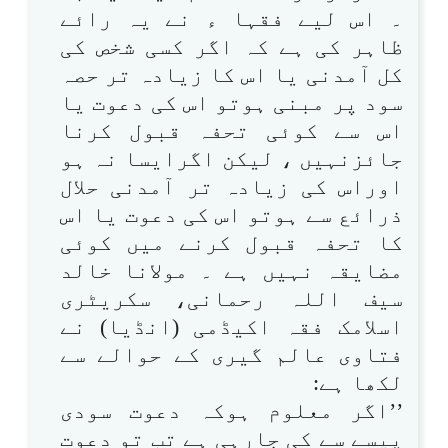
۔ اس لیے فقہا ء نے یہ رائے
ظاہر کی ہے کہ اگر کسی شخص کی
کل آمدنی یا اس کا زیادہ تر حصہ
سود پر مبنی ہوتو اس کی دعوت یا
اس سے کوئی تحفہ قبول کرنا
جائزنہیں ، لیکن اگرایسا نہ ہو
اوراس کی زیادہ تر آمدنی حلال
ذرائع سے ہوتو اس کی دعوت یا اس
کا تحفہ قبول کرنے میں کوئی
مضایقہ نہیں ہے ۔ مولانا خالد
سیف اللہ رحمانی، سکریٹری
اسلامک فقہ اکیڈمی (انڈیا) نے
فتاوی عالم گیری کے حوالے سے
لکھا ہے:
’’اگر معلوم ہوکہ دعوت سودی
پیسے سے کی جارہی ہے تب تو دعوت