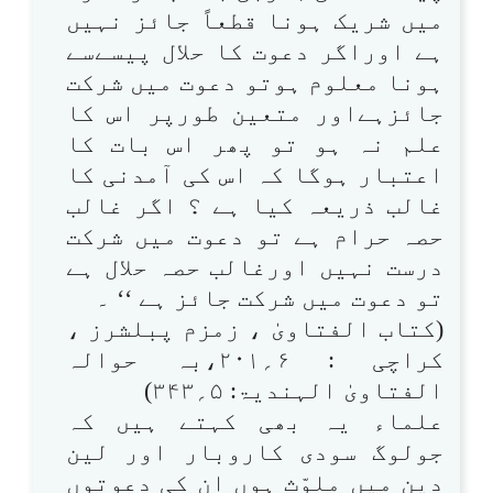
میں شریک ہونا قطعاً جائز نہیں
ہے اوراگر دعوت کا حلال پیسےسے
ہونا معلوم ہوتو دعوت میں شرکت
جائزہےاور متعین طورپر اس کا
علم نہ ہو تو پھر اس بات کا
اعتبار ہوگا کہ اس کی آمدنی کا
غالب ذریعہ کیا ہے ؟ اگر غالب
حصہ حرام ہے تو دعوت میں شرکت
درست نہیں اورغالب حصہ حلال ہے
تو دعوت میں شرکت جائز ہے ‘‘ ۔
(کتاب الفتاویٰ ، زمزم پبلشرز ،
کراچی : ۶؍۲۰۱،بہ حوالہ
الفتاویٰ الہندیۃ: ۵؍۳۴۳)
علماء یہ بھی کہتے ہیں کہ
جولوگ سودی کاروبار اور لین
دین میں ملوّث ہوں ان کی دعوتوں