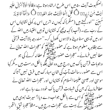
العنکبوت آیت ۵۰ میں اس طرح ارشاد ہوتا ہے: وَقَالُوْا لَوْلَآ اُنْزِلَ عَلَيْہِ
اٰيٰتٌ مِّنْ رَّبِّہٖ۝۰ۭ قُلْ اِنَّمَا الْاٰيٰتُ عِنْدَ اللہِ۝۰ۭ وَاِنَّمَآ اَنَا نَذِيْرٌ
مُّبِيْنٌ ’’اور کہتے ہیں ( منکر) کہ کیوں نہ اتریں اس پر کوئی نشانیاں اس
کے ربّ سے۔ (آپ) کہہ دیجیے کہ نشانیاں تو ہیں اختیارمیں اﷲ کے
اور میں تو یہی سنا دینے والا ہوں کھول کر۔‘‘ مندرجہ بالا آیت قرآنی
سے بظاہر یہ معلوم ہوتا ہے کہ حضورﷺ کو معجزات اﷲ تعالیٰ نے
عطا نہیں فرمائے۔ معجزات حضورﷺ کو عطا نہ کرنے کی جو
وجوہات قرآن پاک میں درج ہیں وہ اپنی جگہ بالکل درست ہیں ۔مگر کیا
اس سے حضور رسالت مآبؐ کی شانِ مبارک میں فرق نہیں آتا کہ
موسیٰ اور عیسیٰ علیہما السلام کو نشانیاں اور معجزات اﷲ تعالیٰ نے
عطافرمائے کہ جن کی شہادت قرآن پاک خود دے رہا ہے اور
حضورﷺ کو اس سے بالکل جواب دے دیا؟ سیرت نبوی میں
حضور ﷺ کے بہت سے معجزات درج ہیں ۔مثلاًمعجزۂ شق القمر،