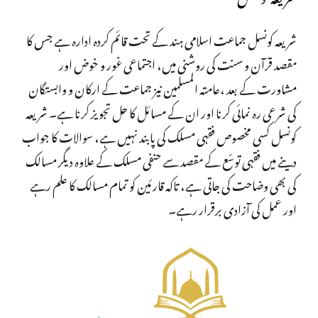
شریعہ کونسل جماعت اسلامی ہند کے تحت قائم کردہ ادارہ ہے جس کا
مقصد قرآن و سنت کی روشنی میں، اجتماعی غور و خوض اور
مشاورت کے بعد ،عامتہ المسلمین نیز جماعت کے ارکان و وابستگان
کی شرعی رہ نمائی کرنا اور ان کے مسائل کا حل تجویز کرنا ہے۔ شریعہ
کونسل کسی مخصوص فقہی مسلک کی پابند نہیں ہے، سوالات کا جواب
دینے میں فقہی توسّع کے مقصد سے حنفی مسلک کے علاوہ دیگر مسالک
کی بھی وضاحت کی جاتی ہے، تاکہ قارئین کو تمام مسالک کا علم رہے
اور عمل کی آزادی برقرار رہے۔