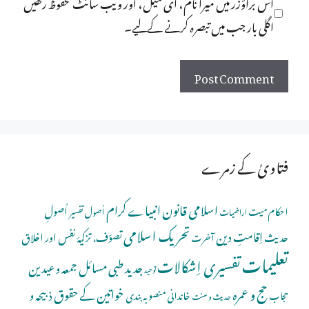
اس براؤزر میں میرا نام، ای میل، اور ویب سائٹ محفوظ رکھیں
اگلی بار جب میں تبصرہ کرنے کےلیے۔
فتاویٰ کے زمرے
اسلامی قانون
انبیاے کرام
اُصولِ
احکام میت
اُصولِ تفسیر
اراضیات
تحریک اسلامی
اِقامتِ دین
حدیث
تصوّف، تزکیۂ نفس اور اخلاق
آخرت
تعلیمات
تفسیری اِشکالات
جدید طبی مسائل
جمعہ و عیدین
توحید
حج و عمرہ
خواتین کے حقوق
ذبیحہ و
خاندانی منصوبہ بندی
حجاب
حدیث و سنت