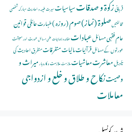
زکوۃ و صدقات
سیاسیات
قربانی
شخصی
سیرت طیبہ و احادیث مبارکہ
صلوة (نماز)
صوم (روزہ )
عائلی قوانین
طہارت
مخالفتیں
عبادات
عام فقہی مسائل
عورت اور معیشت
عقائد و ایمانیات
علمی مسائل
قرآنیات
مالیات
متفرقات
عورتوں کے مسائل
متفرق احادیث کی
معاشرت
میراث و
معاشیات
تأویل
ملازمت و کاروبار
ملازمت
نکاح و طلاق و خلع و ازدواجی
وصیت
معاملات
شریعہ کونسل