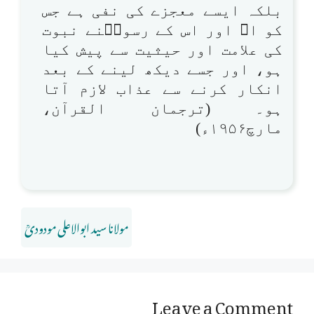
بلکہ ایسے معجزے کی نفی ہے جس
کو اﷲ اور اس کے رسولؐنے نبوت
کی علامت اور حیثیت سے پیش کیا
ہو، اور جسے دیکھ لینے کے بعد
انکار کرنے سے عذاب لازم آتا
ہو۔ (ترجمان القرآن،
مارچ۱۹۵۶ء)
مولانا سید ابوالاعلی مودودیؒ
Leave a Comment