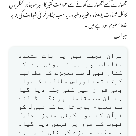
تھوڑے سے تھوڑے کھانے سے جماعت کثیر کا سیر ہو جانا، کنکریوں
کا کلمۂ شہادت پڑھنا، وغیرہ وغیرہ۔ یہ سب بظاہر قرآنی شہادت کی بِنا پر
غلط معلوم ہورہے ہیں ۔
جواب
قرآن مجید میں یہ بات متعدد
مقامات پر بیان ہوئی ہے کہ
کفار نبی ﷺ سے معجزے کا مطالبہ
کرتے تھے اوراس مطالبے کاجواب
بھی قرآن میں کئی جگہ دیا گیا
ہے۔ان سب مقامات پر نگاہ ڈالنے
سے معلوم ہوجاتا ہے کہ نبی ﷺ کو
قرآن کے سوا کوئی معجزہ دلیل
نبوت کے طور پر نہیں دیا گیا۔
یہ مطلق معجزے کی نفی نہیں ہے