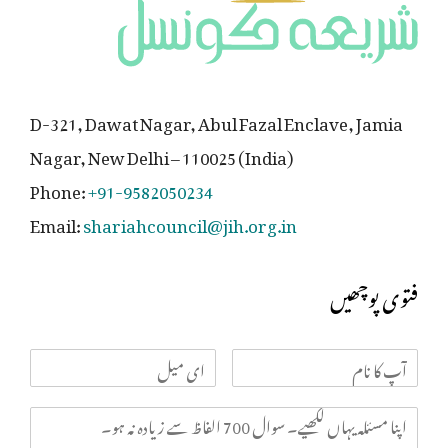
D-321, Dawat Nagar, Abul Fazal Enclave, Jamia
Nagar, New Delhi – 110025 (India)
Phone:
+91-9582050234
Email:
shariahcouncil@jih.org.in
فتوی پوچھیں