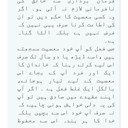
فرماں برداری سے خالق کی
نافرمانی لازم نہ آتی ہو۔ اگر
وہ کسی معصیت کا حکم دیں تو ان
کی اطاعت کرنا صرف یہی نہیں کہ
فرض نہیں ہے بلکہ الٹا گناہ
ہے۔
جس فعل کو آپ خود معصیت سمجھتے
ہیں ،اسے ڈیڑھ یا دو سال تک صرف
اس لیے کرتے رہنا کہ خاندان کا
ایک اور فرد آپ کے بجاے اس
معصیت کے لیے تیار ہوجائے،
بالکل ایک غلط فعل ہے ۔ اگر آپ
اپنے عقیدے میں صادق ہیں تو آپ
کی یہ دلی خواہش ہونی چاہیے کہ
نہ صرف آپ خود اس سے بچیں بلکہ
خدا کا ہر بندہ اس سے محفوظ