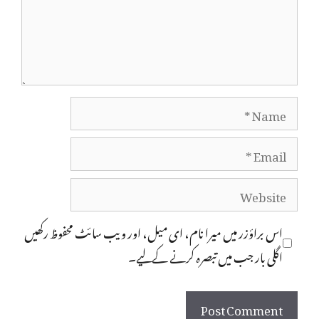
Name
Email
Website
اس براؤزر میں میرا نام، ای میل، اور ویب سائٹ محفوظ رکھیں
اگلی بار جب میں تبصرہ کرنے کےلیے۔