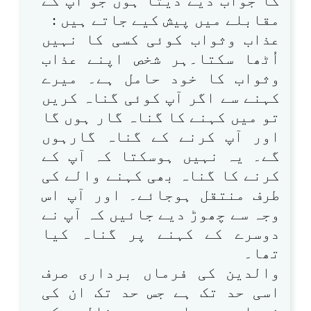
کا جواب دیے دیتا ہوں جو آپ کے
مقابلے میں پیش کیے جاتے ہیں :
عذاب وثواب کوئی کسی کا نہیں
اُٹھا سکتا۔ہر شخص اپنے عذاب
وثواب کا خود حامل ہے۔ میرے
کہنے سے اگر آپ کوئی گناہ کریں
تو میں کہنے کا گناہ گار ہوں گا
اور آپ کرنے کے گناہ گارہوں
گے۔ یہ نہیں ہوسکتا کہ آپ کے
کرنے کا گناہ بھی کہنے والے کی
طرف منتقل ہوجائے۔ اور آپ اس
وجہ سے چھوڑ دیے جائیں کہ آپ نے
دوسرے کے کہنے پر گناہ کیا
تھا۔
والدین کی فرماں برداری صرف
اسی حد تک ہے جس حد تک ان کی