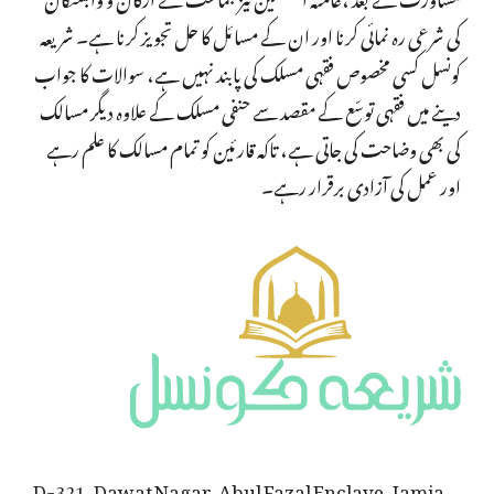
کی شرعی رہ نمائی کرنا اور ان کے مسائل کا حل تجویز کرنا ہے۔ شریعہ
کونسل کسی مخصوص فقہی مسلک کی پابند نہیں ہے، سوالات کا جواب
دینے میں فقہی توسّع کے مقصد سے حنفی مسلک کے علاوہ دیگر مسالک
کی بھی وضاحت کی جاتی ہے، تاکہ قارئین کو تمام مسالک کا علم رہے
اور عمل کی آزادی برقرار رہے۔
D-321, Dawat Nagar, Abul Fazal Enclave, Jamia