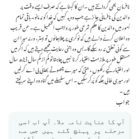
نافرمان بھی گردانتے ہیں ۔ان کا کہنا ہے کہ صرف ایسے وقت پر
والدین کی نافرمانی جائز ہے جب وہ یہ کہیں کہ خدا کو نہ مانو۔باقی تمام
اُمور میں والدین کا حکم شرعی طور پر واجب التعمیل ہے۔ عن قریب
وہ اعلان کرنے والے ہیں کہ نوکری پر چلاجائوں تو بہتر، ورنہ میرا ان
سے کوئی تعلق نہ رہ سکے گا۔بس وہ اتنی رعایت مجھے دیتے ہیں کہ اگر میں
مستقل طورپر ملازمت اختیار کرنا نہیں چاہتا تو کم از کم سال ڈیڑھ سال
اور اختیار کیے رکھوں ، حتیٰ کہ میرے چھوٹے بھائی بی اے کرلیں
اور میری خالی جگہ کو پُرکرسکیں ۔ اس سلسلے میں گناہ وہ اپنے سرلیتے
ہیں ۔
جواب
آپ کا عنایت نامہ ملا۔ آپ اب اسی
مرحلے پر پہنچ گئے ہیں جس سے