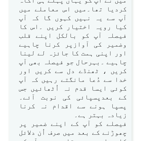
میں نے آپ کو یہاں پہلے ہی آگاہ
کردیا تھا۔میں اس معاملے میں
آپ سے یہ نہیں کہوں گا کہ آپ
کیا رویہ اختیار کریں ۔اس کا
فیصلہ آپ کو بالکل اپنے قلب
وضمیر کی آوازپر کرنا چاہیے
اور اپنی ہمت کا جائزہ لے لینا
چاہیے ۔بہرحال جو فیصلہ بھی آپ
کریں ، ٹھنڈے دل سے کریں اور
خدا سے دُعا مانگتے رہیں کہ آپ
کوئی ایسا قدم نہ اُٹھائیں جس
کے بعدپسپائی کی نوبت آئے۔
پسپا ہونے سے اقدام نہ کرنا
زیادہ بہتر ہے۔
فیصلے کو آپ کے اپنے ضمیر پر
چھوڑنے کے بعد میں صرف اُن دلائل