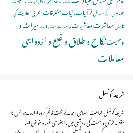
عورت اور معیشت
عقائد و ایمانیات
علمی مسائل
قرآنیات
مالیات
متفرقات
عورتوں کے مسائل
متفرق احادیث کی
معاشرت
میراث و
معاشیات
تأویل
ملازمت و کاروبار
ملازمت
نکاح و طلاق و خلع و ازدواجی
وصیت
معاملات
شریعہ کونسل
شریعہ کونسل جماعت اسلامی ہند کے تحت قائم کردہ ادارہ ہے جس کا
مقصد قرآن و سنت کی روشنی میں، اجتماعی غور و خوض اور
مشاورت کے بعد ،عامتہ المسلمین نیز جماعت کے ارکان و وابستگان