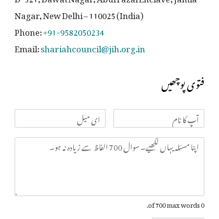
Nagar, New Delhi – 110025 (India)
Phone:
+91-9582050234
Email:
shariahcouncil@jih.org.in
فتوی پوچھیں
0 of 700 max words.