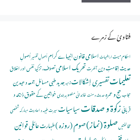
فتاویٰ کے زمرے
اسلامی قانون
انبیاے کرام
اُصولِ
احکام میت
اُصولِ تفسیر
اراضیات
تحریک اسلامی
اِقامتِ دین
حدیث
تصوّف، تزکیۂ نفس اور اخلاق
آخرت
تعلیمات
تفسیری اِشکالات
جدید طبی مسائل
جمعہ و عیدین
توحید
حج و عمرہ
خواتین کے حقوق
ذبیحہ و
خاندانی منصوبہ بندی
حجاب
حدیث و سنت
زکوۃ و صدقات
سیاسیات
قربانی
شخصی
سیرت طیبہ و احادیث مبارکہ
صلوة (نماز)
صوم (روزہ )
عائلی قوانین
طہارت
مخالفتیں
عبادات
عام فقہی مسائل