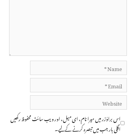
Name
Email
Website
اس براؤزر میں میرا نام، ای میل، اور ویب سائٹ محفوظ رکھیں
اگلی بار جب میں تبصرہ کرنے کےلیے۔