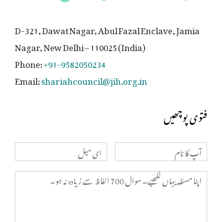
D-321, Dawat Nagar, Abul Fazal Enclave, Jamia
Nagar, New Delhi – 110025 (India)
Phone:
+91-9582050234
Email:
shariahcouncil@jih.org.in
فتوی پوچھیں