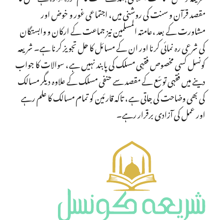
مقصد قرآن و سنت کی روشنی میں، اجتماعی غور و خوض اور
مشاورت کے بعد ،عامتہ المسلمین نیز جماعت کے ارکان و وابستگان
کی شرعی رہ نمائی کرنا اور ان کے مسائل کا حل تجویز کرنا ہے۔ شریعہ
کونسل کسی مخصوص فقہی مسلک کی پابند نہیں ہے، سوالات کا جواب
دینے میں فقہی توسّع کے مقصد سے حنفی مسلک کے علاوہ دیگر مسالک
کی بھی وضاحت کی جاتی ہے، تاکہ قارئین کو تمام مسالک کا علم رہے
اور عمل کی آزادی برقرار رہے۔