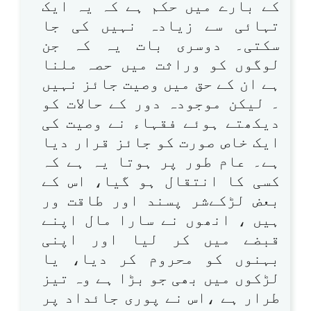
کے بارے میں حکم ہے کہ یہ ایک
تہائی سے زیادہ نہیں کی جا
سکتی۔ دوسری بات یہ کہ جن
لوگوں کو وراثت میں حصہ ملنا
ہے ان کے حق میں وصیت جائز نہیں
۔ لیکن موجودہ دور کے حالات کو
دیکھتے ہوئے فقہاء نے وصیت کی
ایک خاص صورت کو جائز قرار دیا
ہے۔ عام طور پر ہوتا یہ ہے کہ
کسی کا انتقال ہو گیا، اس کے
بعض لڑکےشر پسند اور طاقت ور
ہیں ، انھوں نے سارا مال اپنے
قبضے میں کر لیا اور اپنی
بہنوں کو محروم کر دیا، یا
لڑکوں میں بھی جو بڑا ہے وہ تیز
طرار ہے ،اس نے پوری جائداد پر