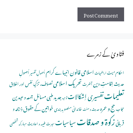
فتاویٰ کے زمرے
اسلامی قانون
انبیاے کرام
اُصولِ
احکام میت
اُصولِ تفسیر
اراضیات
تحریک اسلامی
اِقامتِ دین
حدیث
تصوّف، تزکیۂ نفس اور اخلاق
آخرت
تعلیمات
تفسیری اِشکالات
جدید طبی مسائل
جمعہ و عیدین
توحید
حج و عمرہ
خواتین کے حقوق
ذبیحہ و
خاندانی منصوبہ بندی
حجاب
حدیث و سنت
زکوۃ و صدقات
سیاسیات
قربانی
شخصی
سیرت طیبہ و احادیث مبارکہ