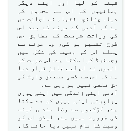
قبضہ کر لیا اور اپنے دیگر
بھائیوں کو اس سے محروم کر
دیا۔ چنانچہ فقہاء نے اجازت دی
ہے کہ آدمی کے مرنے کے بعد اس
کی وراثت شریعت کے مطابق جس
طرح تقسیم ہو گی، وہ مرنے سے
پہلے اس کو وصیت کی شکل میں
رجسٹرڈ کرا سکتا ہے۔اس صورت کو
انھوں نے اس لیے جائز قرار دیا
ہے کہ اس سے کسی مستحق وارث کی
حق تلفی نہیں ہو رہی ہے۔
آدمی اپنی زندگی میں اپنی پوری
پراپرٹی اپنی بیوی کو دے سکتا
ہے، لڑکیوں سے رضا مند ی لینے
کی ضرورت نہیں ہے، لیکن اس کو
وصیت کا نام نہیں دیا جائے گا،