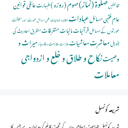
صلوة (نماز)
صوم (روزہ )
عائلی قوانین
طہارت
مخالفتیں
عبادات
عام فقہی مسائل
عورت اور معیشت
عقائد و ایمانیات
علمی مسائل
قرآنیات
مالیات
متفرقات
عورتوں کے مسائل
متفرق احادیث کی
معاشرت
میراث و
معاشیات
تأویل
ملازمت و کاروبار
ملازمت
نکاح و طلاق و خلع و ازدواجی
وصیت
معاملات
شریعہ کونسل
شریعہ کونسل جماعت اسلامی ہند کے تحت قائم کردہ ادارہ ہے جس کا