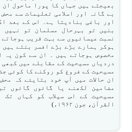
بھیجتے ہیں جہاں کا پورا ماحول ان کو
بے گانہ اور اسلامی تعلیمات سے محض 
اور باغی بنادیتا ہے۔ اس کے بعد اگ
بنیں تو بہرحال مسلمان تو نہیں ر
نسبت عیسائیوں سے بہت قریب ہوجاتے ہ
ہوکر ہمارے بڑے بڑے افسر بنتے ہیں ا
مخصوص ہوجاتے ہیں ۔ ان سے کون یہ ا
دردیاں مسیحیت کے مقابلے میں کبھی ا
مسیحیت کے فروغ کو روکنے کا کوئی جذ
ان حالات میں آپ خود بتایئے کہ محض
مضامین لکھنے یا گائوں گائوں تب
مسیحیت کے اس سیلاب کو کہاں تک ر
القرآن، جون ۱۹۶۲ء)