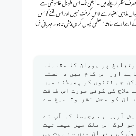
ور پر صرف نظر کرچکے ہیں ۔ ابھی تک اس طویل خاموشی سے
میاں مذہبی اعتبار سے قابل گرفت نہیں اور اس فتنے کو اس
داد سے حادثہ ٔ عظمیٰ کیوں کر ہی پیش نہ ہو۔ مہربانی فرما
وتبلیغ پر ہو،ان کا مقابلہ
اہے اور اس کام میں دانستہ
ن جن فتنوں کو پھیلانے میں
علاج کی کوئی صورت اس طاقت
ے۔ان کو محض نشر وتبلیغ سے
 آرہی ہے ،جیسا کہ آپ نے
جو لوگ اس ملک میں عیسائیت
ل کی ہے، ان میں سے بہت ہی