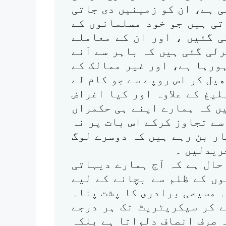
 ہے، ان کو زمینیں دی جاتی
تی ہیں جو خود مسلمانوں کے
ی گئیں ، اور ان کے معاملے
لی گئی ہیں کہ باہر سے آنے
ہورہا ہے، اور غیر ممالک کے
یل کر اس روپے سے جو کام لے
یغ کے علاوہ اور کیا اغراض
ں کہ ہمارے اپنے ہی حکمراں
ے تجاوز کرکے اس بات پر نہ
ر بن رہے ہیں کہ دوسرے لوگ
ریدلیں ۔
ال ہے کہ آج ہمارے دیہاتی
وں کے ظلم سے بچانے کے لیے
 مسیحی برادری کا پشت پناہ
ے کر سیکریٹریٹ تک ہر درجے
 صرف انصاف دلواتا ہے بلکہ