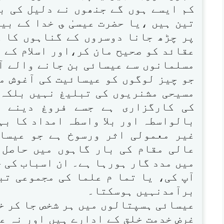
کم ایسے ہوں گے جنھوں نے دلیل کی بن
تین ہیں ،یا حضرت عیسیٰ ؈ خدا کے بی
پر چڑھ جانا دوسروں کے گناہوں کا 
عقائد کو صحیح مان کر،اور اسلام کے 
مسلمانوں سے عیسائی بن جانے والے آ
جو چیز لوگوں کو عیسائیت کی آغوش م
مسیحی مشنریوں کی تبلیغ نہیں بلکہ
کی کارگزاری ہے جسے فروغ دینے م
بالواسطہ اور بلا واسطہ امداد کا بہ
غیر معمولی اثر ورسوخ ہے جو عیسا
عالی مقام کی بار گاہوں میں حاصل 
میں مدد گار ہورہا ہے۔ ان اسباب کی ج
آپ کی، یا تما م علما کی مجموعی تب
برآمدنہیں ہوسکتا۔
عیسائی ہسپتالوں میں ہر شخص جا کر خو
غرض خدمت خلق کے ادارے ہیں اور نہ عل