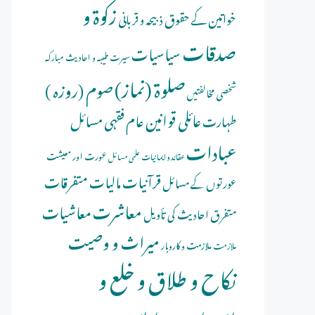
زکوۃ و
خواتین کے حقوق
ذبیحہ و قربانی
صدقات
سیاسیات
سیرت طیبہ و احادیث مبارکہ
صلوة (نماز)
صوم (روزہ )
شخصی مخالفتیں
عائلی قوانین
عام فقہی مسائل
طہارت
عبادات
عورت اور معیشت
عقائد و ایمانیات
علمی مسائل
قرآنیات
مالیات
متفرقات
عورتوں کے مسائل
معاشرت
معاشیات
متفرق احادیث کی تأویل
میراث و وصیت
ملازمت و کاروبار
ملازمت
نکاح و طلاق و خلع و