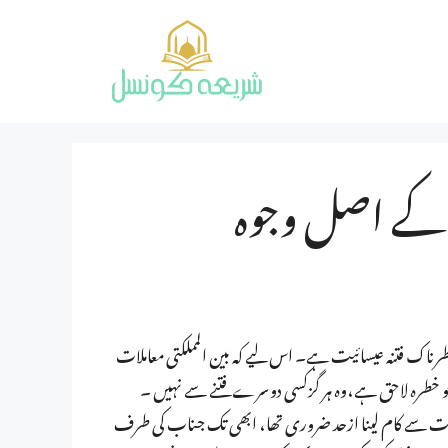
ی کے اصل وجوہ
اک فتنہ عیسائیت ہے۔ اس لیے کہ بین المملکتی معاملات
جو خطرہ لاحق ہے،وہ ہر گزکسی دوسرے فتنے سے نہیں ۔
ت سے کام لینا ازحد ضروری تھا، ابھی تک جناب کی طرف