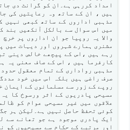
امداد کررہی ہے۔ان کو گرانٹ دی جاتی
ہیں ، ان کے ساتھ وہ رعایتیں کی جا
مذہبی اداروں کے ساتھ کبھی نہیں ک
میں اس سوال سے بالکل آنکھیں بند کر
والا یہ روپیا جو ان اداروں پر خرچ 
مشنری ہمارے شہروں اور دیہات میں پھ
رہے ہیں ،اس کے پیچھے خالص دینی تبل
کارفرما ہیں ، اس کے صاف معنی یہ ہی
مذہبی رواداری کے تمام معقول حدود س
صرف راضی ہیں بلکہ اس میں خود مددگا
روپے کے زور سے مسلمانوں کے ایمان خ
مسیحی پادریوں کے اثر ورسوخ کا یہ ح
علاقوں میں غیر مسیحی عوام کو ظالم
کوئی تحفظ حاصل نہیں ہے۔لیکن ہر جگہ
ایک پادری موجود ہے جو تھانے سے ل
اور مرتبے کے حکام سے مسیحیوں کو نہ