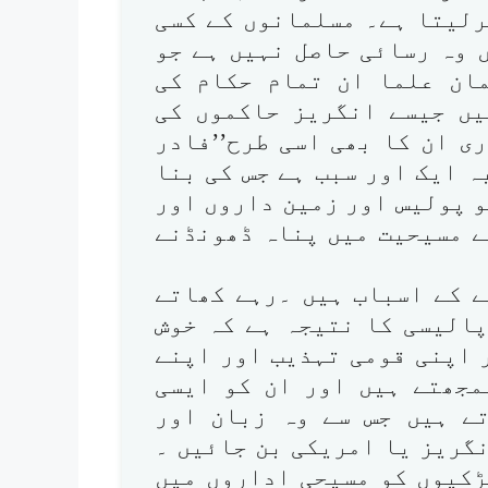
رلیتا ہے۔ مسلمانوں کے کسی
 وہ رسائی حاصل نہیں ہے جو
ان علما ان تمام حکام کی
یں جیسے انگریز حاکموں کی
ی ان کا بھی اسی طرح’’فادر
ہ ایک اور سبب ہے جس کی بنا
و پولیس اور زمین داروں اور
ے مسیحیت میں پناہ ڈھونڈنے
ے کے اسباب ہیں ۔رہے کھاتے
پالیسی کا نتیجہ ہے کہ خوش
ر اپنی قومی تہذیب اور اپنے
مجھتے ہیں اور ان کو ایسی
ے ہیں جس سے وہ زبان اور
گریز یا امریکی بن جائیں ۔
ڑکیوں کو مسیحی اداروں میں