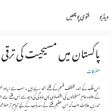
ویڈیو
فتوی پوچھیں
پاکستان میں مسیحیت کی ترق
متفرقات
اس ملک کے اندر مختلف قسم کے فتنے اٹھ رہے ہیں ۔سب سے زیادہ خطرن
کے علاوہ عام مسلمانوں کی اقتصادی پس ماندگی کی وجہ سے اس فتنے سے 
اندریں حالات جب کہ اس عظیم فتنے کے سدباب کے لیے تمام تر صلاحی