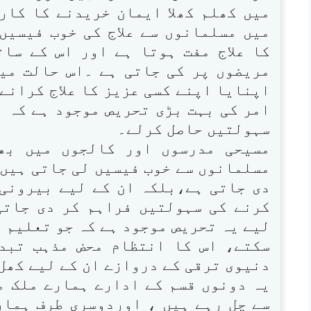
میں کھلم کھلا ایمان خریدنے کا کار
میں مسلمانوں سے علاج کی خوب فیسیں
کا علاج مفت ہوتا ہے اور اس کے سا
مریضوں پر کی جاتی ہے ۔اس حالت میں
اپنایا اپنے کسی عزیز کا علاج کرانے
امر کی بہت بڑی تحریص موجود ہے کہ ا
سہولتیں حاصل کرلے۔
مسیحی مدرسوں اور کالجوں میں بھ
مسلمانوں سے خوب فیسیں لی جاتی ہیں 
دی جاتی ہے،بلکہ ان کے لیے بیرونی
کرنے کی سہولتیں فراہم کر دی جاتی
لیے یہ تحریص موجود ہے کہ جو تعلیم و
سکتے، اس کا انتظام محض مذہب تبد
دنیوی ترقی کے دروازے ان کے لیے کھل
یہ دونوں قسم کے ادارے ہمارے ملک م
سے چل رہے ہیں ، اوردوسری طرف ہمار