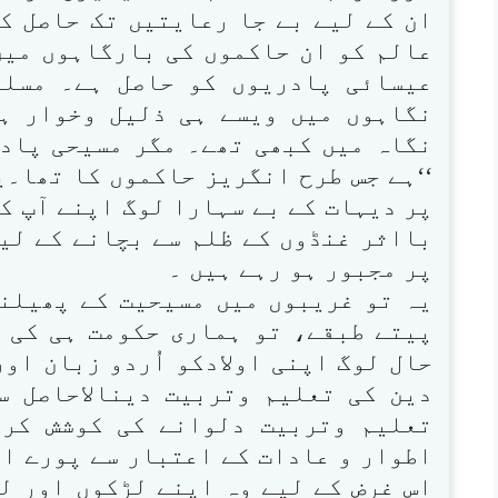
ان کے لیے بے جا رعایتیں تک حاصل ک
عالم کو ان حاکموں کی بارگاہوں میں
عیسائی پادریوں کو حاصل ہے۔ مسلم
نگاہوں میں ویسے ہی ذلیل وخوار ہ
نگاہ میں کبھی تھے۔ مگر مسیحی پادر
‘‘ہے جس طرح انگریز حاکموں کا تھا۔ی
پر دیہات کے بے سہارا لوگ اپنے آپ ک
بااثر غنڈوں کے ظلم سے بچانے کے لی
پر مجبور ہو رہے ہیں ۔
یہ تو غریبوں میں مسیحیت کے پھیلن
پیتے طبقے، تو ہماری حکومت ہی کی 
حال لوگ اپنی اولادکو اُردو زبان او
دین کی تعلیم وتربیت دینالاحاصل س
تعلیم وتربیت دلوانے کی کوشش کرت
اطوار و عادات کے اعتبار سے پورے ان
اس غرض کے لیے وہ اپنے لڑکوں اور ل