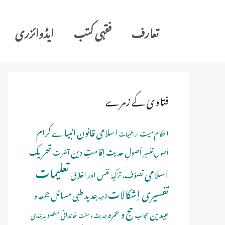
Ski
t
تعارف
فقہی کتب
ایڈوائزری
conten
فتاویٰ کے زمرے
اسلامی قانون
انبیاے کرام
احکام میت
اراضیات
تحریک
اِقامتِ دین
اُصولِ حدیث
اُصولِ تفسیر
آخرت
تعلیمات
اسلامی
تصوّف، تزکیۂ نفس اور اخلاق
تفسیری اِشکالات
جدید طبی مسائل
جمعہ و
توحید
حج و عمرہ
عیدین
خاندانی منصوبہ بندی
حجاب
حدیث و سنت