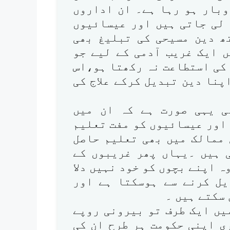
وبار ہو رہا ہے۔ ان اداروں
 لی جاتی ہیں اور عیسائیوں
تھ دین مسیحی کی تبلیغ بھی
 ایک غریب آدمی کے لیے جو
 کی استطاعت نہ رکھتا ہو،اس
پنا دین تبدیل کرکے علاج کی
ی یہی صورت ہے کہ ان میں
اور عیسائیوں کو مفت تعلیم
 ممالک میں بھی تعلیم حاصل
 ہیں ۔یہاں پھر غریبوں کے
ہ اپنے بچوں کو خود نہیں دلا
یل کرنے سے ہوسکتا ہے اور
 سکتے ہیں ۔
یں ایک طرف تو بیرونی روپے
ی اپنی حکومت ہر طرح ان کی