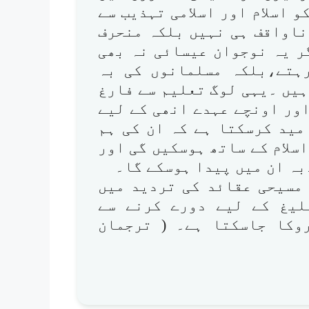
 اسلام اور اسلامی تہذیب سے
ناواقف ہی نہیں بلکہ منحرف
ر یہ نوجوان عیسائی نہ بھی
ہتے،بلکہ مسلمانوں کی بہ
یں ۔یہی لوگ تعلیم سے فارغ
ور اونچے عہدے انھی کے لیے
مید کرسکتا ہے کہ ان کی ہم
سلام کے ساتھ ہوسکیں گی اور
بہ ان میں پیدا ہوسکے گا۔
 مسیحی عقائد کی تردید میں
لیغ کے لیے دورے کرنے سے
وکا جاسکتا ہے۔ ( ترجمان