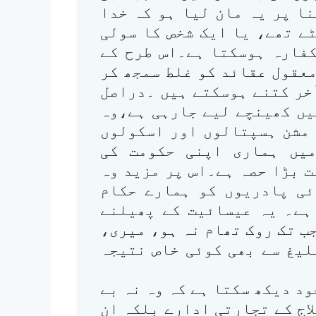
ا پر یہ مان لیا ہو کہ خدا
ٹے تھے، یا ایک شخص کا سولی
کفارہ ہوسکتا ہے۔اس طرح کے
معقول عقائد کو غلط سمجھ کر
خر کتنے ہوسکتے ہیں ۔دراصل
یں کھینچے لیے جارہی ہے،وہ
 مشن ہسپتالوں اور اسکولوں
یں ہماری اپنی حکومت کی
ت بڑا حصہ ہے۔اس پر مزید وہ
ئی پادریوں کو ہمارے حکام
ہے۔ یہ عیسائیت کے پھیلنے
ب تک روک تھام نہ ہو، میری،
لیغ سے بھی کوئی خاص نتیجہ
د دیکھ سکتا ہے کہ وہ نہ بے
اج کے تجارتی ادارے بلکہ ان