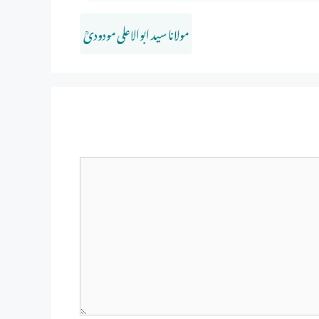
مولانا سید ابوالاعلی مودودیؒ