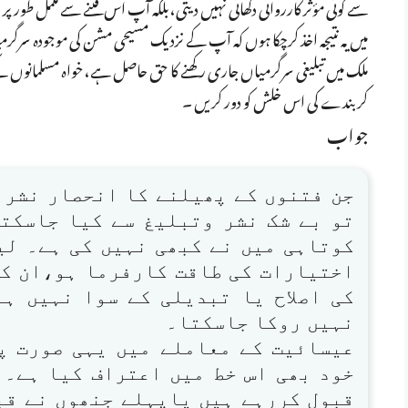
سے کوئی مؤثر کارروائی دکھائی نہیں دیتی،بلکہ آپ اس فتنے سے مکمل ط
میں یہ نتیجہ اخذ کرچکا ہوں کہ آپ کے نزدیک مسیحی مشن کی موجودہ سرگر
ملک میں تبلیغی سرگرمیاں جاری رکھنے کا حق حاصل ہے،خواہ مسلمانوں کے ارت
کر بندے کی اس خلش کو دور کریں ۔
جواب
جن فتنوں کے پھیلنے کا انحصار نشر 
تو بے شک نشر وتبلیغ سے کیا جاسکت
کوتاہی میں نے کبھی نہیں کی ہے۔ لیک
اختیارات کی طاقت کارفرما ہو،ان کے 
کی اصلاح یا تبدیلی کے سوا نہیں ہ
نہیں روکا جاسکتا۔
عیسائیت کے معاملے میں یہی صورت پیش
خود بھی اس خط میں اعتراف کیا ہے۔ 
قبول کررہے ہیں یاپہلے جنھوں نے قبو