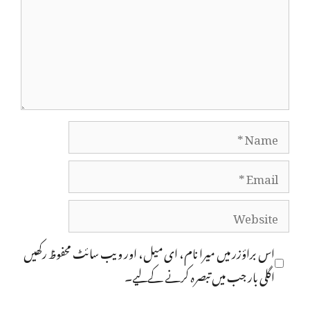
Name
Email
Website
اس براؤزر میں میرا نام، ای میل، اور ویب سائٹ محفوظ رکھیں
اگلی بار جب میں تبصرہ کرنے کےلیے۔