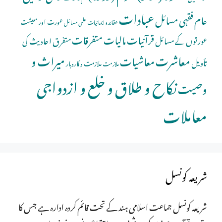
عبادات
عام فقہی مسائل
عورت اور معیشت
عقائد و ایمانیات
علمی مسائل
قرآنیات
مالیات
متفرقات
عورتوں کے مسائل
متفرق احادیث کی
معاشرت
میراث و
معاشیات
تأویل
ملازمت و کاروبار
ملازمت
نکاح و طلاق و خلع و ازدواجی
وصیت
معاملات
شریعہ کونسل
شریعہ کونسل جماعت اسلامی ہند کے تحت قائم کردہ ادارہ ہے جس کا