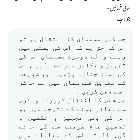
نمائی فرمائیں ۔
جواب
جب کسی مسلمان کا انتقال ہو تو
اس کا حق ہے کہ اس کی بستی میں
رہنے والے دوسرے مسلمان اس کی
تجہیز و تکفین میں حصہ لیں ، اس
کی نمازِ جنازہ پڑھیں اور شریعت
کے مطابق قبرستان میں لے جاکر
اسے دفن کریں ۔
جس شخص کا انتقال کورونا وائرس
سے متاثر ہونے کے نتیجے میں ہو
اس کی بھی تجہیز و تکفین و
تدفین عام طریقے سے کی جائے
گی، البتہ اس کے معاملے میں