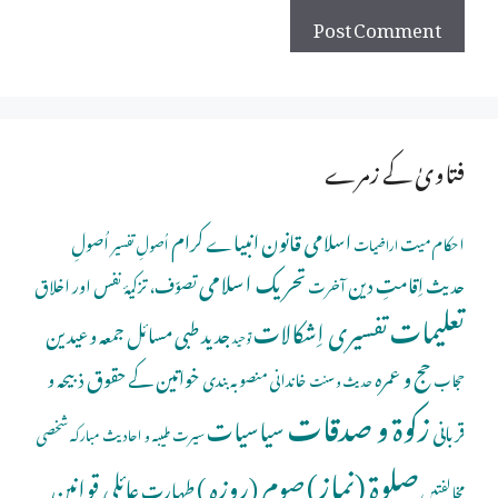
فتاویٰ کے زمرے
اسلامی قانون
انبیاے کرام
اُصولِ
احکام میت
اُصولِ تفسیر
اراضیات
تحریک اسلامی
اِقامتِ دین
حدیث
تصوّف، تزکیۂ نفس اور اخلاق
آخرت
تعلیمات
تفسیری اِشکالات
جدید طبی مسائل
جمعہ و عیدین
توحید
حج و عمرہ
خواتین کے حقوق
ذبیحہ و
خاندانی منصوبہ بندی
حجاب
حدیث و سنت
زکوۃ و صدقات
سیاسیات
قربانی
شخصی
سیرت طیبہ و احادیث مبارکہ
صلوة (نماز)
صوم (روزہ )
عائلی قوانین
طہارت
مخالفتیں