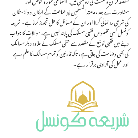
مقصد قرآن و سنت کی روشنی میں، اجتماعی غور و خوض اور
مشاورت کے بعد ،عامتہ المسلمین نیز جماعت کے ارکان و وابستگان
کی شرعی رہ نمائی کرنا اور ان کے مسائل کا حل تجویز کرنا ہے۔ شریعہ
کونسل کسی مخصوص فقہی مسلک کی پابند نہیں ہے، سوالات کا جواب
دینے میں فقہی توسّع کے مقصد سے حنفی مسلک کے علاوہ دیگر مسالک
کی بھی وضاحت کی جاتی ہے، تاکہ قارئین کو تمام مسالک کا علم رہے
اور عمل کی آزادی برقرار رہے۔