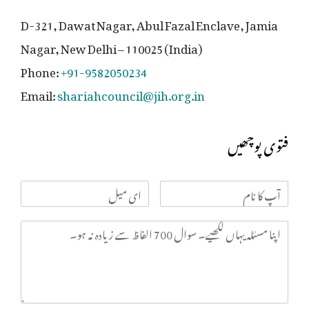
D-321, Dawat Nagar, Abul Fazal Enclave, Jamia
Nagar, New Delhi – 110025 (India)
Phone:
+91-9582050234
Email:
shariahcouncil@jih.org.in
فتوی پوچھیں