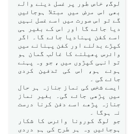
لوگ، خاص طور پر غسل دینے والے
بھی اس مرض میں مبتلا ہوجائیں
گے تو اس صورت میں اسے غسل نہیں
دیا جائے گا اور اس کے بغیر ہی
اسے کفن پہنادیا جائے گا۔ اگر
کپڑے بدلنے اور کفن پہنانے میں
وائرس پھیلنے کا غالب گمان ہو
تو انہی کپڑوں میں ، جو وہ پہنے
ہوئے ہو، اس کی تدفین کردی
جائے گی ۔
ایسے شخص کی نماز جنازہ ہر حال
میں پڑھی جائے گی۔ بغیر نماز
جنازہ پڑھے اسے دفن کرنا درست
نہ ہوگا ۔
جو لوگ کورونا وائرس کا شکار
ہوجائیں وہ ہر طرح کی ہم دردی