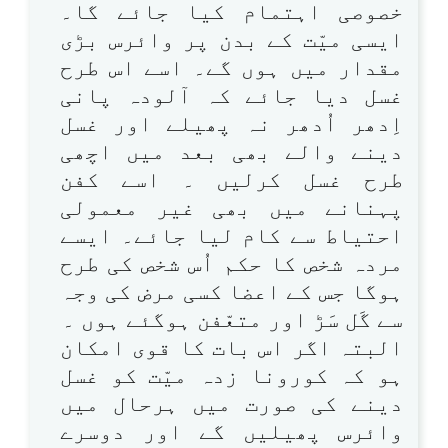
خصوصی اہتمام کیا جائے گا۔
ایسی میّت کے بدن پر وائرس بڑی
مقدار میں ہوں گے۔ اسے اس طرح
غسل دیا جائے کہ آلودہ پانی
اِدھر اُدھر نہ پھیلے اور غسل
دینے والے بھی بعد میں اچھی
طرح غسل کرلیں ۔ اسے کفن
پہنانے میں بھی غیر معمولی
احتیاط سے کام لیا جائے۔ ایسے
مردہ شخص کا حکم اُس شخص کی طرح
ہوگا جس کے اعضا کسی مرض کی وجہ
سے گَل سَڑ اور متعّفن ہوگئے ہوں ۔
البتہ اگر اس بات کا قوی امکان
ہو کہ کورونا زدہ میّت کو غسل
دینے کی صورت میں ہرحال میں
وائرس پھیلیں گے اور دوسرے