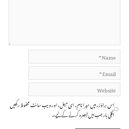
Name
Email
Website
اس براؤزر میں میرا نام، ای میل، اور ویب سائٹ محفوظ رکھیں
اگلی بار جب میں تبصرہ کرنے کےلیے۔