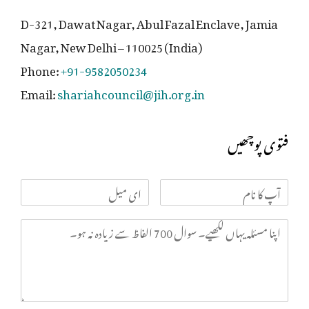
D-321, Dawat Nagar, Abul Fazal Enclave, Jamia
Nagar, New Delhi – 110025 (India)
Phone:
+91-9582050234
Email:
shariahcouncil@jih.org.in
فتوی پوچھیں