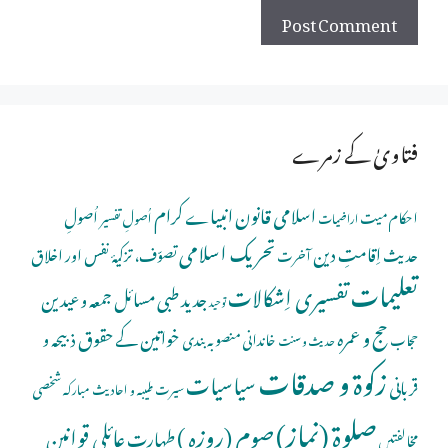
فتاویٰ کے زمرے
اسلامی قانون
انبیاے کرام
اُصولِ
احکام میت
اُصولِ تفسیر
اراضیات
تحریک اسلامی
اِقامتِ دین
حدیث
تصوّف، تزکیۂ نفس اور اخلاق
آخرت
تعلیمات
تفسیری اِشکالات
جدید طبی مسائل
جمعہ و عیدین
توحید
حج و عمرہ
خواتین کے حقوق
ذبیحہ و
خاندانی منصوبہ بندی
حجاب
حدیث و سنت
زکوۃ و صدقات
سیاسیات
قربانی
شخصی
سیرت طیبہ و احادیث مبارکہ
صلوة (نماز)
صوم (روزہ )
عائلی قوانین
طہارت
مخالفتیں