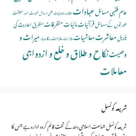
عبادات
عام فقہی مسائل
عورت اور معیشت
عقائد و ایمانیات
علمی مسائل
قرآنیات
مالیات
متفرقات
عورتوں کے مسائل
متفرق احادیث کی
معاشرت
میراث و
معاشیات
تأویل
ملازمت و کاروبار
ملازمت
نکاح و طلاق و خلع و ازدواجی
وصیت
معاملات
شریعہ کونسل
شریعہ کونسل جماعت اسلامی ہند کے تحت قائم کردہ ادارہ ہے جس کا
مقصد قرآن و سنت کی روشنی میں، اجتماعی غور و خوض اور