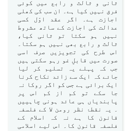
ثانی و ثالث و رابع میں کوئی
فرق نہیں کیا ہے۔ ان سب کی کھلی
اجازت ہے۔ اگر عقد اوّل کسی
عدالت کی اجازت کے ساتھ مشروط
نہیں ہو سکتا تو ثانی کیا،
ثالث و رابع بھی نہیں ہو سکتا۔
اس طرح کی تجویزیں صرف اسی
صورت میں قابلِ غو رہو سکتی ہیں
جب کہ پہلے یہ تسلیم کر لیا
جائے کہ ایک سے زائد نکاح کرنا
ایک برائی ہے جس کو اگر روکا نہ
جا سکے تو کم از کم اس پر
پابندیاں ہی عائد ہونی چاہییں
۔ یہ نقطۂ نظر رومن لا کے فلسفہ
قانون کا ہے نہ کہ اسلام کے
فلسفہ قانون کا۔ اس لیے اسلامی