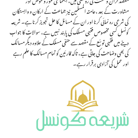
مشاورت کے بعد ،عامتہ المسلمین نیز جماعت کے ارکان و وابستگان
کی شرعی رہ نمائی کرنا اور ان کے مسائل کا حل تجویز کرنا ہے۔ شریعہ
کونسل کسی مخصوص فقہی مسلک کی پابند نہیں ہے، سوالات کا جواب
دینے میں فقہی توسّع کے مقصد سے حنفی مسلک کے علاوہ دیگر مسالک
کی بھی وضاحت کی جاتی ہے، تاکہ قارئین کو تمام مسالک کا علم رہے
اور عمل کی آزادی برقرار رہے۔