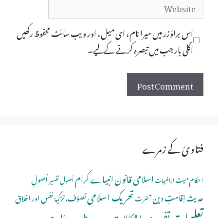
Website
اس براؤزر میں میرا نام، ای میل، اور ویب سائٹ محفوظ رکھیں
اگلی بار جب میں تبصرہ کرنے کےلیے۔
فتاویٰ کے زمرے
اسلامی قانون
انبیاے کرام
اُصولِ
احکام میت
اُصولِ تفسیر
اراضیات
تحریک اسلامی
اِقامتِ دین
حدیث
تصوّف، تزکیۂ نفس اور اخلاق
آخرت
تعلیمات
تفسیری اِشکالات