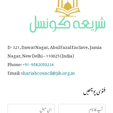
D-321, Dawat Nagar, Abul Fazal Enclave, Jamia
Nagar, New Delhi – 110025 (India)
Phone:
+91-9582050234
Email:
shariahcouncil@jih.org.in
فتوی پوچھیں