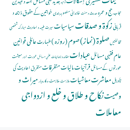
جدید طبی مسائل
جمعہ و عیدین
توحید
حج و عمرہ
خواتین کے حقوق
ذبیحہ و
خاندانی منصوبہ بندی
حجاب
حدیث و سنت
زکوۃ و صدقات
سیاسیات
قربانی
شخصی
سیرت طیبہ و احادیث مبارکہ
صلوة (نماز)
صوم (روزہ )
عائلی قوانین
طہارت
مخالفتیں
عبادات
عام فقہی مسائل
عورت اور معیشت
عقائد و ایمانیات
علمی مسائل
قرآنیات
مالیات
متفرقات
عورتوں کے مسائل
متفرق احادیث کی
معاشرت
میراث و
معاشیات
تأویل
ملازمت و کاروبار
ملازمت
نکاح و طلاق و خلع و ازدواجی
وصیت
معاملات