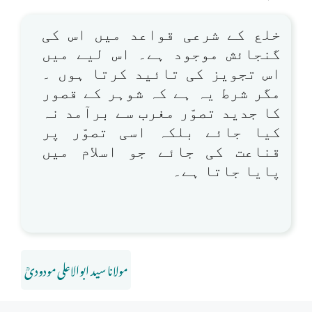
خلع کے شرعی قواعد میں اس کی
گنجائش موجود ہے۔ اس لیے میں
اس تجویز کی تائید کرتا ہوں ۔
مگر شرط یہ ہے کہ شوہر کے قصور
کا جدید تصوّر مغرب سے برآمد نہ
کیا جائے بلکہ اسی تصوّر پر
قناعت کی جائے جو اسلام میں
پایا جاتا ہے۔
مولانا سید ابوالاعلی مودودیؒ