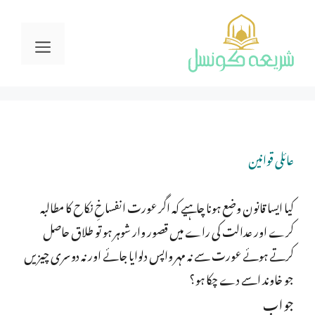
Ski
t
Menu
conten
عائلی قوانین
کیا ایسا قانون وضع ہونا چاہیے کہ اگر عورت انفساخِ نکاح کا مطالبہ
کرے اور عدالت کی راے میں قصور وار شوہر ہو تو طلاق حاصل
کرتے ہوئے عورت سے نہ مہر واپس دلوایا جائے اور نہ دوسری چیزیں
جو خاوند اسے دے چکا ہو؟
جواب