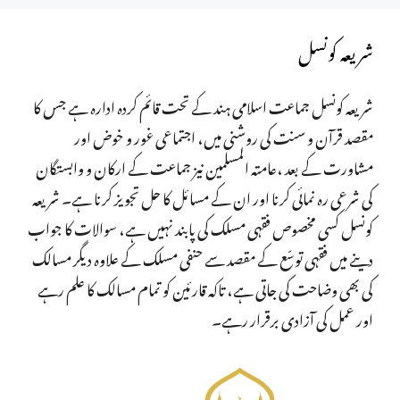
شریعہ کونسل
شریعہ کونسل جماعت اسلامی ہند کے تحت قائم کردہ ادارہ ہے جس کا
مقصد قرآن و سنت کی روشنی میں، اجتماعی غور و خوض اور
مشاورت کے بعد ،عامتہ المسلمین نیز جماعت کے ارکان و وابستگان
کی شرعی رہ نمائی کرنا اور ان کے مسائل کا حل تجویز کرنا ہے۔ شریعہ
کونسل کسی مخصوص فقہی مسلک کی پابند نہیں ہے، سوالات کا جواب
دینے میں فقہی توسّع کے مقصد سے حنفی مسلک کے علاوہ دیگر مسالک
کی بھی وضاحت کی جاتی ہے، تاکہ قارئین کو تمام مسالک کا علم رہے
اور عمل کی آزادی برقرار رہے۔