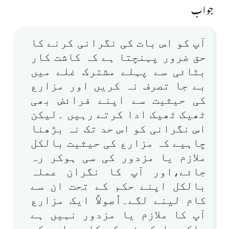
جواب
آپ کو اس بات کی نگرانی کرنے کا
حق ضرور پہنچتا ہے کہ کاشت کار
بٹائی سے پہلے مشترک غلے میں
بے جا تصرف نہ کریں اور مزارع
کی حیثیت سے اپنے فرائض بھی
ٹھیک ٹھیک ادا کرتے رہیں ۔لیکن
اس نگرانی کو اس حد تک نہ بڑھنا
چاہیے کہ مزارع کی حیثیت بالکل
ملازم یا مزدور کی سی ہوکر رہ
جائے،اور آپ کا نگران عملہ
بالکل اپنے حکم کے تحت ان سے
کام لینے لگے۔اُصولاً ایک مزارع
آپ کا ملازم یا مزدور نہیں ہے
بلکہ ایک شریک کاروبار کی