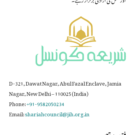
D-321, Dawat Nagar, Abul Fazal Enclave, Jamia
Nagar, New Delhi – 110025 (India)
Phone:
+91-9582050234
Email:
shariahcouncil@jih.org.in
فتوی پوچھیں