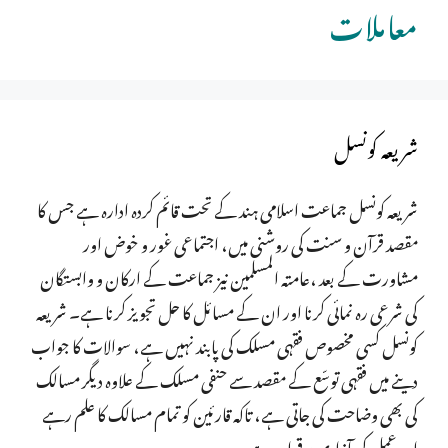
معاملات
شریعہ کونسل
شریعہ کونسل جماعت اسلامی ہند کے تحت قائم کردہ ادارہ ہے جس کا
مقصد قرآن و سنت کی روشنی میں، اجتماعی غور و خوض اور
مشاورت کے بعد ،عامتہ المسلمین نیز جماعت کے ارکان و وابستگان
کی شرعی رہ نمائی کرنا اور ان کے مسائل کا حل تجویز کرنا ہے۔ شریعہ
کونسل کسی مخصوص فقہی مسلک کی پابند نہیں ہے، سوالات کا جواب
دینے میں فقہی توسّع کے مقصد سے حنفی مسلک کے علاوہ دیگر مسالک
کی بھی وضاحت کی جاتی ہے، تاکہ قارئین کو تمام مسالک کا علم رہے
اور عمل کی آزادی برقرار رہے۔