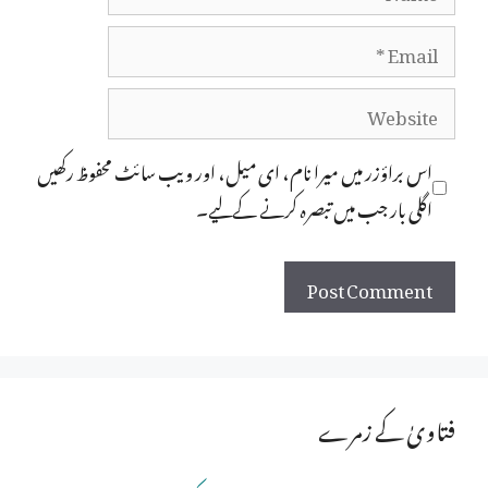
Email
Website
اس براؤزر میں میرا نام، ای میل، اور ویب سائٹ محفوظ رکھیں
اگلی بار جب میں تبصرہ کرنے کےلیے۔
فتاویٰ کے زمرے