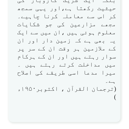
حیثیت رکھتا ہے،اور یہی سمجھ
کر اس سے معاملہ کرنا چاہیے۔
مجھے مزارعین کی جو شکایات
معلوم ہوئی ہیں ،ان میں سے ایک
یہ بھی ہے کہ زمین دار اور ان
کے ملازمین ہر وقت ان کے سر پر
سوار رہتے ہیں اور ان کے ہرکام
میں مداخلت کرتے رہتے ہیں ۔
میرا مدعا اسی طریقے کی اصلاح
ہے۔
(ترجمان القرآن ، اکتوبر۱۹۵۰ء
)