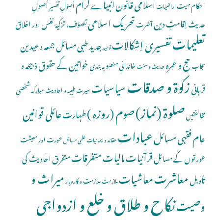
اسلامی قانون
انبیاے کرام
اُصولِ
احکام میت
اُصولِ تفسیر
اراضیات
تحریک اسلامی
اِقامتِ دین
حدیث
تصوّف، تزکیۂ نفس اور اخلاق
آخرت
تعلیمات
تفسیری اِشکالات
جدید طبی مسائل
جمعہ و عیدین
توحید
حج و عمرہ
خواتین کے حقوق
ذبیحہ و
خاندانی منصوبہ بندی
حجاب
حدیث و سنت
زکوۃ و صدقات
سیاسیات
قربانی
شخصی
سیرت طیبہ و احادیث مبارکہ
صلوة (نماز)
صوم (روزہ )
عائلی قوانین
طہارت
مخالفتیں
عبادات
عام فقہی مسائل
عورت اور معیشت
عقائد و ایمانیات
علمی مسائل
قرآنیات
مالیات
متفرقات
عورتوں کے مسائل
متفرق احادیث کی
معاشرت
میراث و
معاشیات
تأویل
ملازمت و کاروبار
ملازمت
نکاح و طلاق و خلع و ازدواجی
وصیت