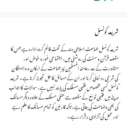
شریعہ کونسل
شریعہ کونسل جماعت اسلامی ہند کے تحت قائم کردہ ادارہ ہے جس کا
مقصد قرآن و سنت کی روشنی میں، اجتماعی غور و خوض اور
مشاورت کے بعد ،عامتہ المسلمین نیز جماعت کے ارکان و وابستگان
کی شرعی رہ نمائی کرنا اور ان کے مسائل کا حل تجویز کرنا ہے۔ شریعہ
کونسل کسی مخصوص فقہی مسلک کی پابند نہیں ہے، سوالات کا جواب
دینے میں فقہی توسّع کے مقصد سے حنفی مسلک کے علاوہ دیگر مسالک
کی بھی وضاحت کی جاتی ہے، تاکہ قارئین کو تمام مسالک کا علم رہے
اور عمل کی آزادی برقرار رہے۔