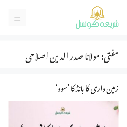
Ski
t
Menu
conten
مفتی:
مولانا صدر الدین اصلاحی
زمین داری کا بانڈ کا ’سود‘