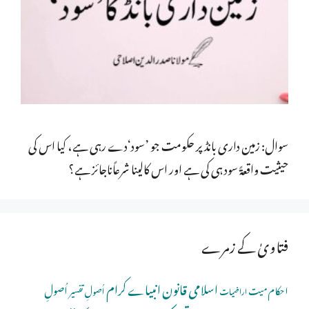
سوال: زمین داری بانڈ پر حکومت جو ’سود‘دے رہی ہے، کیا اس کی
حیثیت واقعۃً سود ہی کی ہے اور اس کالینا شرعاًناجائز ہے؟
فتاویٰ کے زمرے
اسلامی قانون
انبیاے کرام
اُصولِ
احکام میت
اُصولِ تفسیر
اراضیات