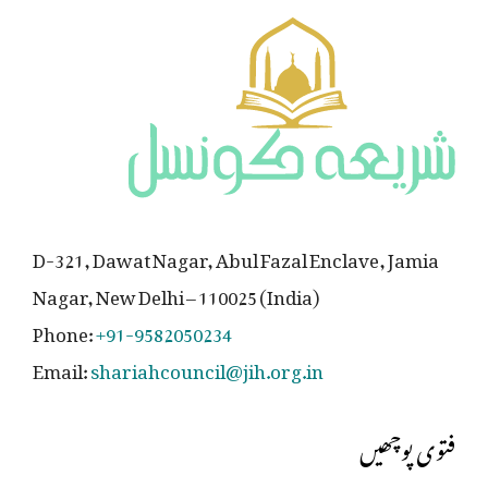
D-321, Dawat Nagar, Abul Fazal Enclave, Jamia
Nagar, New Delhi – 110025 (India)
Phone:
+91-9582050234
Email:
shariahcouncil@jih.org.in
فتوی پوچھیں