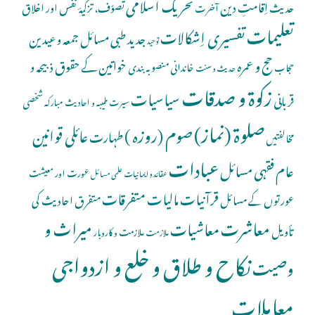
تحریک اسلامی
اِقامتِ دین
حدیث
تصوّف، تزکیۂ نفس اور اخلاق
آخرت
تعلیمات
تفسیری اِشکالات
جدید طبی مسائل
جمعہ و عیدین
توحید
حج و عمرہ
خواتین کے حقوق
ذبیحہ و
خاندانی منصوبہ بندی
حجاب
حدیث و سنت
زکوۃ و صدقات
سیاسیات
قربانی
شخصی
سیرت طیبہ و احادیث مبارکہ
صلوة (نماز)
صوم (روزہ )
عائلی قوانین
طہارت
مخالفتیں
عبادات
عام فقہی مسائل
عورت اور معیشت
عقائد و ایمانیات
علمی مسائل
قرآنیات
مالیات
متفرقات
عورتوں کے مسائل
متفرق احادیث کی
معاشرت
میراث و
معاشیات
تأویل
ملازمت و کاروبار
ملازمت
نکاح و طلاق و خلع و ازدواجی
وصیت
معاملات