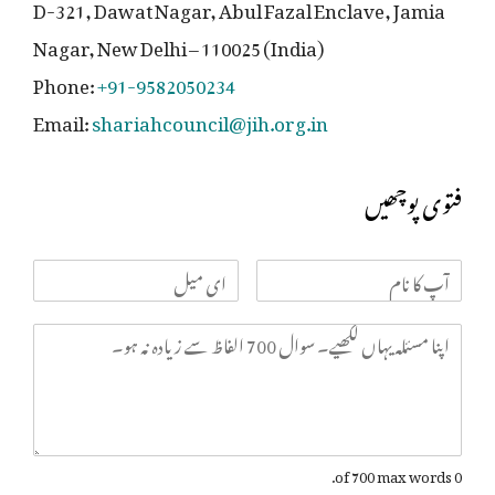
D-321, Dawat Nagar, Abul Fazal Enclave, Jamia
Nagar, New Delhi – 110025 (India)
Phone:
+91-9582050234
Email:
shariahcouncil@jih.org.in
فتوی پوچھیں
0 of 700 max words.