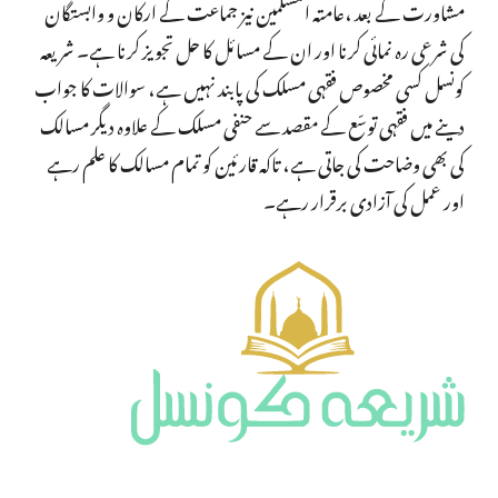
مشاورت کے بعد ،عامتہ المسلمین نیز جماعت کے ارکان و وابستگان
کی شرعی رہ نمائی کرنا اور ان کے مسائل کا حل تجویز کرنا ہے۔ شریعہ
کونسل کسی مخصوص فقہی مسلک کی پابند نہیں ہے، سوالات کا جواب
دینے میں فقہی توسّع کے مقصد سے حنفی مسلک کے علاوہ دیگر مسالک
کی بھی وضاحت کی جاتی ہے، تاکہ قارئین کو تمام مسالک کا علم رہے
اور عمل کی آزادی برقرار رہے۔