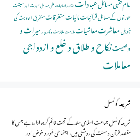
عبادات
عام فقہی مسائل
عورت اور معیشت
عقائد و ایمانیات
علمی مسائل
قرآنیات
مالیات
متفرقات
عورتوں کے مسائل
متفرق احادیث کی
معاشرت
میراث و
معاشیات
تأویل
ملازمت و کاروبار
ملازمت
نکاح و طلاق و خلع و ازدواجی
وصیت
معاملات
شریعہ کونسل
شریعہ کونسل جماعت اسلامی ہند کے تحت قائم کردہ ادارہ ہے جس کا
مقصد قرآن و سنت کی روشنی میں، اجتماعی غور و خوض اور