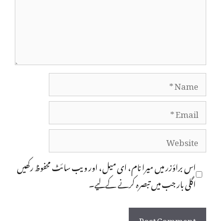
Name
Email
Website
اس براؤزر میں میرا نام، ای میل، اور ویب سائٹ محفوظ رکھیں
اگلی بار جب میں تبصرہ کرنے کےلیے۔