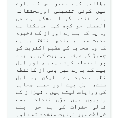
مطالعہ کیے بغیر اس کے بارے
میں کوئی تفصیلی اورمحققانہ
راے قائم کرنا مشکل ہے۔فی
الجملہ جو کچھ کہا جاسکتا ہے
وہ یہ کہ ہمارے اور ان کے ذخیرۂ
حدیث میں بنیادی اختلاف یہ ہے
کہ وہ صحابہ کی عظیم اکثریت کو
چھوڑ کر صرف اہل بیت کی روایات
پر اعتماد کرتے ہیں ، اور اہل
بیت کے بارے میں بھی ان کانقطۂ
نظر محدود ہے۔ لیکن ہم اہل
سنت، اہل بیت اور جملہ صحابہ
کی روایات لیتے ہیں ۔ نیزا ن کے
راویوں میں بڑی تعداد ایسے
غالی حضرات کی ہے جو اپنے
خیالات میں نہایت متشدد تھے اور