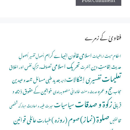
فتاویٰ کے زمرے
اسلامی قانون
انبیاے کرام
اُصولِ
احکام میت
اُصولِ تفسیر
اراضیات
تحریک اسلامی
اِقامتِ دین
حدیث
تصوّف، تزکیۂ نفس اور اخلاق
آخرت
تعلیمات
تفسیری اِشکالات
جدید طبی مسائل
جمعہ و عیدین
توحید
حج و عمرہ
خواتین کے حقوق
ذبیحہ و
خاندانی منصوبہ بندی
حجاب
حدیث و سنت
زکوۃ و صدقات
سیاسیات
قربانی
شخصی
سیرت طیبہ و احادیث مبارکہ
صلوة (نماز)
صوم (روزہ )
عائلی قوانین
طہارت
مخالفتیں