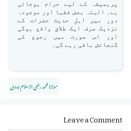
پرہمیشہ کے لیے حرام ہوجاتی
ہے۔ البتہ بعض فقہا اور موجودہ
دور میں اہلِ حدیث حضرات کے
نزدیک صرف ایک طلاق واقع ہوگی
اور اس صورت میں رجوع کی
گنجائش باقی رہے گی۔
مولانا محمد رضی الاسلام ندوی
Leave a Comment