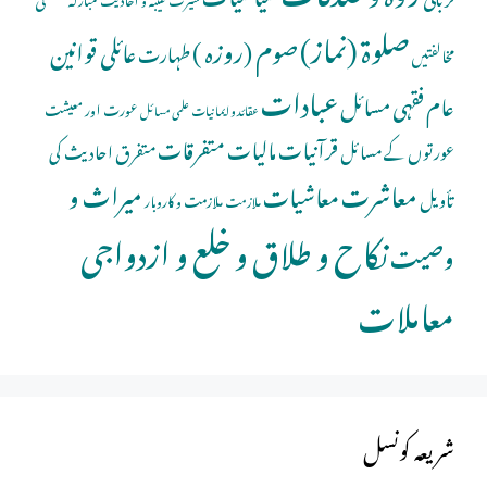
صلوة (نماز)
صوم (روزہ )
عائلی قوانین
طہارت
مخالفتیں
عبادات
عام فقہی مسائل
عورت اور معیشت
عقائد و ایمانیات
علمی مسائل
قرآنیات
مالیات
متفرقات
عورتوں کے مسائل
متفرق احادیث کی
معاشرت
میراث و
معاشیات
تأویل
ملازمت و کاروبار
ملازمت
نکاح و طلاق و خلع و ازدواجی
وصیت
معاملات
شریعہ کونسل