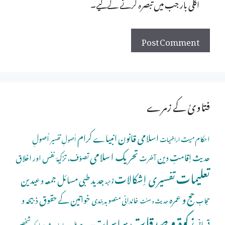
اگلی بار جب میں تبصرہ کرنے کےلیے۔
فتاویٰ کے زمرے
اسلامی قانون
انبیاے کرام
اُصولِ
احکام میت
اُصولِ تفسیر
اراضیات
تحریک اسلامی
اِقامتِ دین
حدیث
تصوّف، تزکیۂ نفس اور اخلاق
آخرت
تعلیمات
تفسیری اِشکالات
جدید طبی مسائل
جمعہ و عیدین
توحید
حج و عمرہ
خواتین کے حقوق
ذبیحہ و
خاندانی منصوبہ بندی
حجاب
حدیث و سنت
زکوۃ و صدقات
سیاسیات
قربانی
شخصی
سیرت طیبہ و احادیث مبارکہ