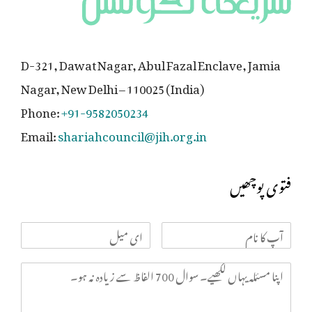
D-321, Dawat Nagar, Abul Fazal Enclave, Jamia
Nagar, New Delhi – 110025 (India)
Phone:
+91-9582050234
Email:
shariahcouncil@jih.org.in
فتوی پوچھیں