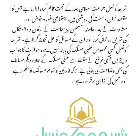
شریعہ کونسل جماعت اسلامی ہند کے تحت قائم کردہ ادارہ ہے جس کا
مقصد قرآن و سنت کی روشنی میں، اجتماعی غور و خوض اور
مشاورت کے بعد ،عامتہ المسلمین نیز جماعت کے ارکان و وابستگان
کی شرعی رہ نمائی کرنا اور ان کے مسائل کا حل تجویز کرنا ہے۔ شریعہ
کونسل کسی مخصوص فقہی مسلک کی پابند نہیں ہے، سوالات کا جواب
دینے میں فقہی توسّع کے مقصد سے حنفی مسلک کے علاوہ دیگر مسالک
کی بھی وضاحت کی جاتی ہے، تاکہ قارئین کو تمام مسالک کا علم رہے
اور عمل کی آزادی برقرار رہے۔