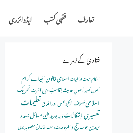
Ski
t
تعارف
فقہی کتب
ایڈوائزری
conten
فتاویٰ کے زمرے
اسلامی قانون
انبیاے کرام
احکام میت
اراضیات
تحریک
اِقامتِ دین
اُصولِ حدیث
اُصولِ تفسیر
آخرت
تعلیمات
اسلامی
تصوّف، تزکیۂ نفس اور اخلاق
تفسیری اِشکالات
جدید طبی مسائل
جمعہ و
توحید
حج و عمرہ
عیدین
خاندانی منصوبہ بندی
حجاب
حدیث و سنت