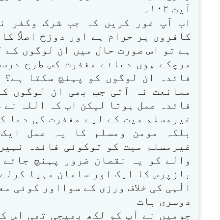
آیت ۱۰۲۔
اب آپ غور کریں کہ جب شرک وکفر ن
کافروں پر حرام ہے اور دوزخ اصلاً کا
ہے تو اس صورت حال میں ان لوگوں کے ل
مرچکے ہوں دعائے مغفرت کس طرح درست
فائدہ ان لوگوں کو پہنچ سکتا ہے؟ اگ
ممانعت نہ آتی جب بھی ان لوگوں ک
فائدہ عمل ہوتا لیکن اب کہ اللہ نے ص
غیرمسلم میت کے لیے مغفرت کی دعا کر
بلکہ مومن ومسلم کا یہ عمل ایک 
غیرمسلم میت کو توکوئی فائدہ نہیں
والے کو یہ نقصان ضرور پہنچ جائے گ
بازپرس کا ایک اور سامان مہیا کرلے 
الٰہی کی خلاف ورزی کے سوااور کوئی م
دوسری بات
جومیں نے آپ کو لکھ بھیجی تھی اس کا