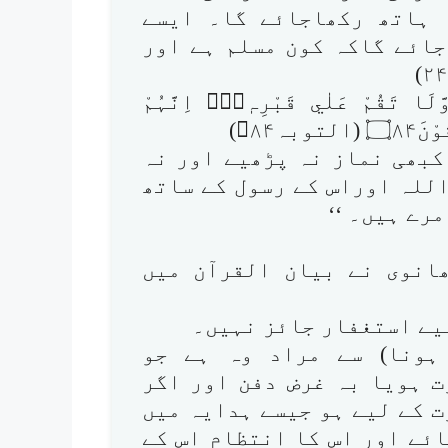
 ہاتھ رکھاجائے گا۔ ایسے
جائے گاکہ کون مسلم ہے اور
وَلَا تُصَلِّ عَلٰٓي اَحَدٍ مِّنْہُمْ مَّاتَ اَبَدًا وَّلَا تَقُمْ عَلٰي قَبْرِہٖ۝۰ۭ اِنَّہُمْ
ہ۸۴)
کبھی نماز نہ پڑھیے اور نہ
للہ اوراس کے رسول کے ساتھ
رے ہیں۔ ‘‘
ھانوی نے بیان القرآن میں
 ہونا) سے مراد وہ ہے جو
ت ہویا بہ غرض دفن اور اگر
 کے لیے ہو جیسے ہدایہ میں
ئے اور اس کا انتظام اس کے