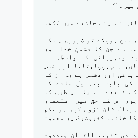
ہیں۔ ‘‘
مانی نےاپنے حاشیے میں لکھا
ھ بیع ہوچکے تو ضروری ہے کہ
ہ سے جن کا دشمنِ خدا اور
ت ومہربانی کا واسطہ نہ
ماں، باپ،چچا،تایا اور خاص
باغی اور دشمن ہے وہ ان کا
 کی بابت پتہ چل جائے کہ
کے ذریعے سے یا اس طرح کہ
 ہو، اس کے حق میں استغفار
ہرحال شان نزول کچھ ہو حکم
کا خاتمہ کفروشرک پر معلوم
ودودی تفہیم القرآن جلددوم