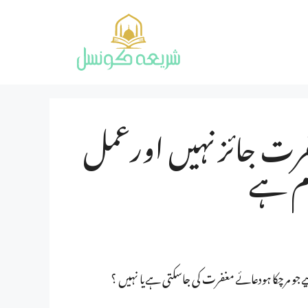
رت جائز نہیں اورعمل
زم ہے
جو مرچکا ہودعائے مغفرت کی جاسکتی ہےیا نہیں ؟