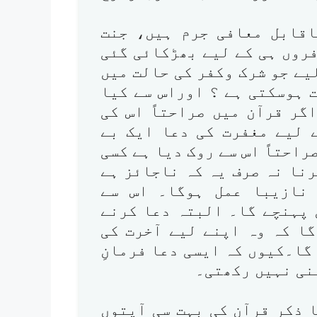
اقابل معافی جرم ہیں، جنت
فروں ہی کے لیے بھڑکائی گئی
یے جو شرک وکفر کی حالت میں
 ہوسکتی ہے ؟ اوراس سے کیا
ر قرآن میں صراحتاً اس کی
ے لیے مغفرت کی دعا ایک بے
راحتاً اس سے روک دیا ہے کسی
نا نہ صرف یہ کہ ناجائز ہے
نازیبا عمل ہوگا۔ اس سے
 پہنچے گا۔ البتہ دعا کرنے
ا کہ وہ اپنے لیے آخرت کی
گا۔کیوں کہ ایسی دعا فرمانِ
عنی نہیں رکھتی۔
 ذکر قرآن کی بہت سی آیتوں