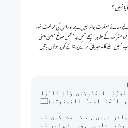
یا نہیں ؟
لیے دعائے مغفرت جائز نہیں ہے اوراس کی ممانعت خود
رومشرک کے بظاہر اچھے عمل پر ’عمل صالح ‘ یعنی یعنی
ہیں ملے گا۔ مہربانی کرکے یہ بتائیے کہ یہ دونوں باتیں
َغْفِرُوْا لِلْمُشْرِكِيْنَ وَلَوْ كَانُوْٓا
اُولِيْ قُرْبٰى مِنْۢ بَعْدِ مَا تَبَيَّنَ لَھُمْ اَنَّھُمْ اَصْحٰبُ الْجَحِيْمِ۝۱۱۳
جائز نہیں ہے کہ مشرکین کے
رشتہ دارہی ہوں۔ اس امر کے