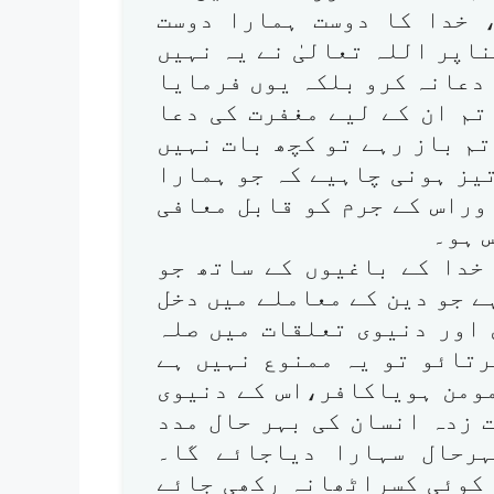
، خدا کا دوست ہمارا دوست
اپر اللہ تعالیٰ نے یہ نہیں
 دعانہ کرو بلکہ یوں فرمایا
تم ان کے لیے مغفرت کی دعا
تم باز رہے تو کچھ بات نہیں
یز ہونی چاہیے کہ جو ہمارا
وراس کے جرم کو قابل معافی
 ہو۔
خدا کے باغیوں کے ساتھ جو
ے جو دین کے معاملے میں دخل
 اور دنیوی تعلقات میں صلہ
رتائو تو یہ ممنوع نہیں ہے
مومن ہویاکافر،اس کے دنیوی
 زدہ انسان کی بہر حال مدد
ہرحال سہارا دیاجائے گا۔
 کوئی کسراٹھانہ رکھی جائے