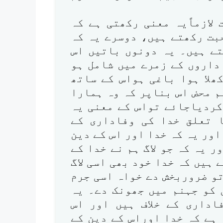
لازماًیہ معنی رکھتی ہے کہ
بت رکھتے ہیں، دوسرے یہ کہ
تے ہیں۔ یہ دونوں باتیں اس
داروں کے زمرے میں شامل ہو
ھلا ہوا باغی ہواس کے ساتھ
 محض اس بناپر کہ وہ ہمارا
کردیاجائے تواس کے معنی یہ
 تعلق خدا کی وفاداری کے
ور یہ کہ خدا اور اس کے دین
ر یہ کہ جو لاگ ہم نے خدا کے
ہیں کہ خدا خود بھی اسی لاگ
و ضروربخش دے خواہ اسی جرم
 کو جہنم میں جھونک دے۔ یہ
اداری کے خلاف ہیں اور اس
ہے کہ خدا اوراس کے دین کے