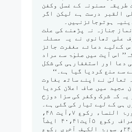
 طریقہ مسنونہ کے غسل وکفن
ی القبر درست ہے لیکن اگر
دینیہ ہوتوجائزنہیں۔
نماز جنازہ نہ پڑھنے کی علت
ف علی تھانوی نے یہ مسئلہ
س کےلیے دعائے مغفرت جائز
’ اس آیت میں صلوٰۃ سے مراد
 دعا اور استغفارہی کی شکل
 سے منع کردیا گیا ہے۔‘‘
 تعالیٰ نے اپنے ساتھ بغاوت
 مجید میں صاف اعلان کردیا
 یہ کہ شرک وکفر کی سزا دوزخ
ں ہی کے لیے تیار کی گئی ہے۔
ان باتوں کے لیے مطالعہ کیجیے۔ سورۂ النساء رکوع ۷،آیت ۴۸،
ایضاً رکوع ۱۸ آیت ۱۱۶ سورہ ٔ الاعراف رکوع ۵آیت۴۰،۴۱ ایضاً
رکوع۶آیت ۵۰،۵۱ سورۂ البقرہ رکوع۲۴، سورۂ الکہف آخری رکوع