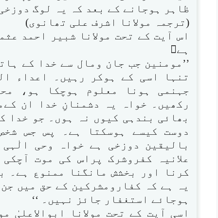
ظاہر ہوجانے کے بعد کہ یہ لوگ دوزخی 
(ترجمہ مولانا اشرف علی تھانوی)
اس آیت کے تحت مولانا شبیر احمد عث
ہے
’’مومنین جب جان ومال سے خدا کے ہات
تنہا اسی کے ہوکر رہیں۔ اعداء الل
جہنمی ہونا معلوم ہوچکا ہو، محب
رکھیں۔ خواہ یہ دشمنانِ خدا ان کے
بھائی بندہی کیوں نہ ہوں۔ جو خدا کا
دوست کیسے ہوسکتا ہے۔ پس جس شخص
بالیقین دوزخی ہے خواہ وحی الٰہی 
علانیہ کفروشرک پراس کی موت آچکی
کرنا اور بخشش مانگنا ممنوع ہے۔ ب
یہ ہے کہ کفارومشرکین کے حق میں جن 
ہوجائے استغفار جائز نہیں۔ ‘‘
اسی آیت کے تحت مولانا ابوالاعلیٰ م