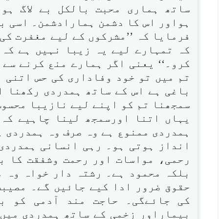
ساتھ ہماری محبت بالکل بے لاگ ہو
ہواور اس کا دشمن ہمارادشمن۔ اسی بن
فرمایا کہ ’’مشرکوں کے لیے مغفرت کی
کہ تمہارے لیے یہ زیبا نہیں ہے کہ 
کرو۔‘‘ یعنی اگر ہمارے منع کرنے سے 
تم میں تو خود وفاداری کی حس اتنی ت
باغی ہے اس کے ساتھ ہمدردی رکھنا ا
سمجھنا تم کو اپنے لیے نازیبا محسوس
یہاں اتنا اورسمجھ لینا چاہیے کہ 
ہمدردی ممنوع ہے وہ صرف وہ ہمدردی ہ
انداز ہوتی ہو۔ رہی انسانی ہمدردی
رحمی، مواسات اور رحمت وشفقت کا ب
بلکہ محمود ہے۔ رشتہ دار خواہ وہ 
حقوق ضرور ادا کیے جائیں گے۔ مصیبت
کی جائےگی۔ حاجت مند آدمی کو ب
بیماراور زخمی کے ساتھ ہمدردی میں