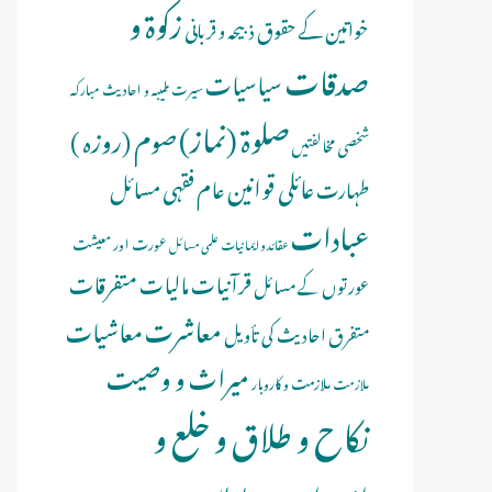
زکوۃ و
خواتین کے حقوق
ذبیحہ و قربانی
صدقات
سیاسیات
سیرت طیبہ و احادیث مبارکہ
صلوة (نماز)
صوم (روزہ )
شخصی مخالفتیں
عائلی قوانین
عام فقہی مسائل
طہارت
عبادات
عورت اور معیشت
عقائد و ایمانیات
علمی مسائل
قرآنیات
مالیات
متفرقات
عورتوں کے مسائل
معاشرت
معاشیات
متفرق احادیث کی تأویل
میراث و وصیت
ملازمت و کاروبار
ملازمت
نکاح و طلاق و خلع و