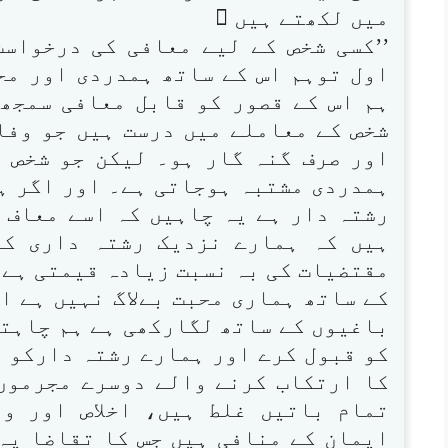
میں لکھتے ہیں 
’’کسی شخص کے لیے معافی کی درخواست 
اول توہم اس کے ساتھ ہمدردی اور مح
ہم اس کے قصور کو قابل معافی سمجھ
شخص کے معاملے میں درست ہیں جو وفا
اور صرف گنہ گار ہو۔ لیکن جو شخص ک
ہمدردی مشتبہ ہوجاتی ہے۔ اور اگر ہم
رشتہ دار ہے یہ چاہیں کہ اسے معاف 
ہیں کہ ہمارے نزدیک رشتہ داری کا
مقتضیات کی بہ نسبت زیادہ قیمتی ہے ا
کے ساتھ ہماری محبت بےلاگ نہیں ہے او
باغیوں کے ساتھ لگارکھی ہے ہم چاہتے 
کو قبول کرے اور ہمارے رشتہ دارکو ت
کا ارتکاب کرنے والے دوسرے مجرموں
تمام باتیں غلط ہیں، اخلاص اور وف
ایمان کے منافی ہیں جس کا تقاضا یہ 