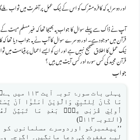
اور دوسرا یہ کہ کافرومشرک کو اس کے نیک عمل پر آخرت میں ثواب ملےگا 
آپ نے ڈاک سے پہلے سوال کا جواب یہ بھیجا تھا کہ غیرمسلم میت کے 
قرآن میں موجود ہے۔ اور دوسرے سوال کا آپ نے یہ جواب دیا تھا کہ کاف
نیک عمل کا اطلاق صحیح نہیں ہے اور ان کو ایسے اعمال پرقیامت میں ثواب ن
قرآن مجید کی کس سورہ اور کس آیت میں ہیں ؟
جواب
پہلی بات سورۂ توبہ آیت ۱۱۳ میں ہے
مَا كَانَ لِلنَّبِيِّ وَالَّذِيْنَ اٰمَنُوْٓا اَنْ يَّسْت
(التوبہ۱۱۳)
’’پیغمبرکو اوردوسرے مسلمانوں کو 
لیے مغفرت کی دعا مانگیں۔ اگرچہ وہ 