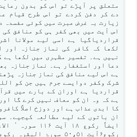
متعلق پر آپڑے تو اس کو بدون رعایت
دے کر دفن کردے تو اس طرح قیام عل
زیارت بہ غرض عبرت میں کوئی مفسدہ 
اس آیت میں بھی کفر ہی کو منافق کی 
قراردیاگیا ہے اسی لیے مولانا اشر
لکھا کہ کافر کی نماز جنازہ اور ا
نہیں ہے۔ تفسیر مظہری میں لکھا ہے کہ’
دعا اور استغفار ہے۔ نماز جنازہ بھی
ہے اس لیے منافق کی نماز جنازہ پڑھنے
شرک وکفر دوایسے جرم ہیں جن کو اللہ
قراردیا ہے اوران کے بارے میں قرآن
ہے کہ وہ ان کو معاف نہیں کرے گا اور
کا ابدی عذاب ہے اور دوزخ اصلاً کافرو