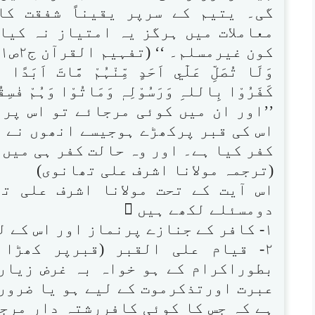
گی۔ یتیم کے سرپر یقیناً شفقت کا
معاملات میں ہرگز یہ امتیاز نہ کیا
کون غیرمسلم۔ ‘‘ (تفہیم القرآن ج۲ص۲۴۱)
كَفَرُوْا بِاللہِ وَرَسُوْلِہٖ وَمَاتُوْا وَہُمْ فٰسِقُوْنَ۝۸۴ (التوب
’’اور ان میں کوئی مرجائے تو اس پر 
اس کی قبر پرکھڑے ہوجیسے انھوں نے ا
کفر کیا ہے۔ اور وہ حالت کفر ہی میں م
(ترجمہ مولانا اشرف علی تھانوی)
اس آیت کے تحت مولانا اشرف علی ت
دومسئلے لکھے ہیں 
۱- کافر کے جنازے پرنماز اور اس کے لیے استغفار جائز نہیں۔
۲- قیام علی القبر (قبرپر کھڑا
بطوراکرام کے ہو خواہ بہ غرض زیار
عبرت اورتذکرموت کے لیے ہو یا ضرورت
ہے کہ جس کا کوئی کافررشتہ دار مرجا