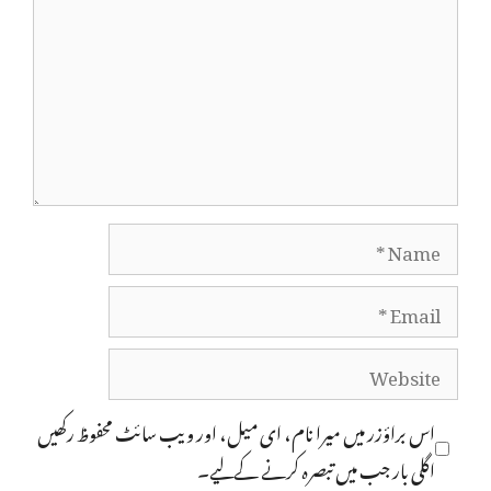
Name
Email
Website
اس براؤزر میں میرا نام، ای میل، اور ویب سائٹ محفوظ رکھیں
اگلی بار جب میں تبصرہ کرنے کےلیے۔