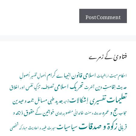
فتاویٰ کے زمرے
اسلامی قانون
انبیاے کرام
اُصولِ
احکام میت
اُصولِ تفسیر
اراضیات
تحریک اسلامی
اِقامتِ دین
حدیث
تصوّف، تزکیۂ نفس اور اخلاق
آخرت
تعلیمات
تفسیری اِشکالات
جدید طبی مسائل
جمعہ و عیدین
توحید
حج و عمرہ
خواتین کے حقوق
ذبیحہ و
خاندانی منصوبہ بندی
حجاب
حدیث و سنت
زکوۃ و صدقات
سیاسیات
قربانی
شخصی
سیرت طیبہ و احادیث مبارکہ