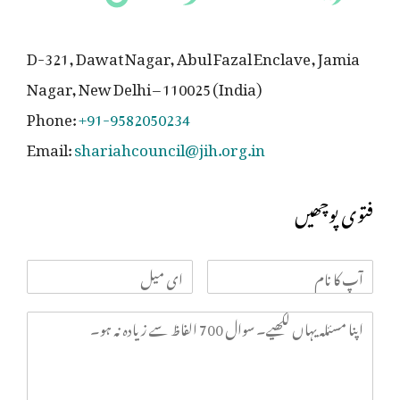
D-321, Dawat Nagar, Abul Fazal Enclave, Jamia
Nagar, New Delhi – 110025 (India)
Phone:
+91-9582050234
Email:
shariahcouncil@jih.org.in
فتوی پوچھیں