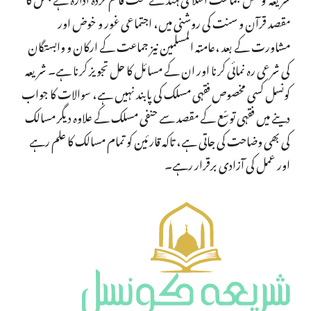
مقصد قرآن و سنت کی روشنی میں، اجتماعی غور و خوض اور
مشاورت کے بعد ،عامتہ المسلمین نیز جماعت کے ارکان و وابستگان
کی شرعی رہ نمائی کرنا اور ان کے مسائل کا حل تجویز کرنا ہے۔ شریعہ
کونسل کسی مخصوص فقہی مسلک کی پابند نہیں ہے، سوالات کا جواب
دینے میں فقہی توسّع کے مقصد سے حنفی مسلک کے علاوہ دیگر مسالک
کی بھی وضاحت کی جاتی ہے، تاکہ قارئین کو تمام مسالک کا علم رہے
اور عمل کی آزادی برقرار رہے۔