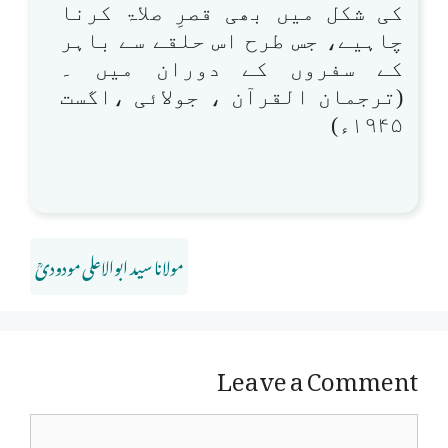
کی شکل میں بھی قصرِ صلاۃ کرنا
چاہیے، جس طرح اس حلقے سے باہر
کے سفروں کے دوران میں ۔
(ترجمان القرآن ، جولائی ،اگست
۱۹۴۵ء)
مولانا سید ابوالاعلی مودودیؒ
Leave a Comment
Comment