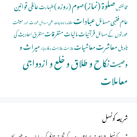
صلوة (نماز)
صوم (روزہ )
عائلی قوانین
طہارت
مخالفتیں
عبادات
عام فقہی مسائل
عورت اور معیشت
عقائد و ایمانیات
علمی مسائل
قرآنیات
مالیات
متفرقات
عورتوں کے مسائل
متفرق احادیث کی
معاشرت
میراث و
معاشیات
تأویل
ملازمت و کاروبار
ملازمت
نکاح و طلاق و خلع و ازدواجی
وصیت
معاملات
شریعہ کونسل
شریعہ کونسل جماعت اسلامی ہند کے تحت قائم کردہ ادارہ ہے جس کا