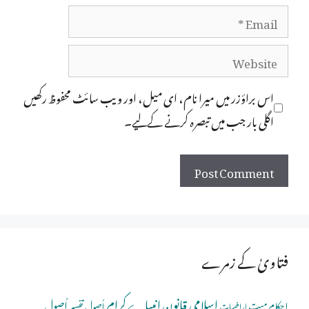
Email
Website
اس براؤزر میں میرا نام، ای میل، اور ویب سائٹ محفوظ رکھیں
اگلی بار جب میں تبصرہ کرنے کےلیے۔
فتاویٰ کے زمرے
اسلامی قانون
انبیاے کرام
اُصولِ
احکام میت
اُصولِ تفسیر
اراضیات