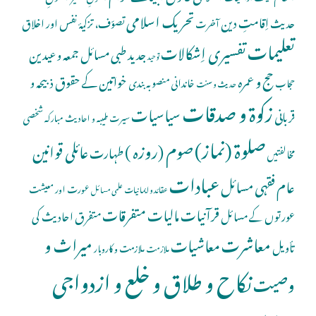
تحریک اسلامی
اِقامتِ دین
حدیث
تصوّف، تزکیۂ نفس اور اخلاق
آخرت
تعلیمات
تفسیری اِشکالات
جدید طبی مسائل
جمعہ و عیدین
توحید
حج و عمرہ
خواتین کے حقوق
ذبیحہ و
خاندانی منصوبہ بندی
حجاب
حدیث و سنت
زکوۃ و صدقات
سیاسیات
قربانی
شخصی
سیرت طیبہ و احادیث مبارکہ
صلوة (نماز)
صوم (روزہ )
عائلی قوانین
طہارت
مخالفتیں
عبادات
عام فقہی مسائل
عورت اور معیشت
عقائد و ایمانیات
علمی مسائل
قرآنیات
مالیات
متفرقات
عورتوں کے مسائل
متفرق احادیث کی
معاشرت
میراث و
معاشیات
تأویل
ملازمت و کاروبار
ملازمت
نکاح و طلاق و خلع و ازدواجی
وصیت