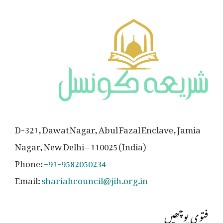
D-321, Dawat Nagar, Abul Fazal Enclave, Jamia
Nagar, New Delhi – 110025 (India)
Phone:
+91-9582050234
Email:
shariahcouncil@jih.org.in
فتوی پوچھیں