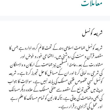
معاملات
شریعہ کونسل
شریعہ کونسل جماعت اسلامی ہند کے تحت قائم کردہ ادارہ ہے جس کا
مقصد قرآن و سنت کی روشنی میں، اجتماعی غور و خوض اور
مشاورت کے بعد ،عامتہ المسلمین نیز جماعت کے ارکان و وابستگان
کی شرعی رہ نمائی کرنا اور ان کے مسائل کا حل تجویز کرنا ہے۔ شریعہ
کونسل کسی مخصوص فقہی مسلک کی پابند نہیں ہے، سوالات کا جواب
دینے میں فقہی توسّع کے مقصد سے حنفی مسلک کے علاوہ دیگر مسالک
کی بھی وضاحت کی جاتی ہے، تاکہ قارئین کو تمام مسالک کا علم رہے
اور عمل کی آزادی برقرار رہے۔