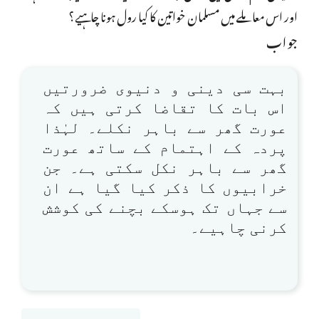
اور اس معاملے میں مسلمان خواتین کا کیا رول ہونا چاہیے؟
جواب
بہت سی دینی و دنیوی ضرورتیں
اس بات کا تقاضا کرتی ہیں کہ
عورت گھر سے باہر نکلے۔ لہٰذا
پردہ کے اہتمام کے ساتھ عورت
گھر سے باہر نکل سکتی ہے۔ جن
خرابیوں کا ذکر کیا گیا ہے ان
سے جہاں تک ہوسکے بچنے کی کوشش
کرنی چاہیے۔