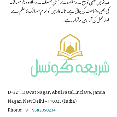
دینے میں فقہی توسّع کے مقصد سے حنفی مسلک کے علاوہ دیگر مسالک
کی بھی وضاحت کی جاتی ہے، تاکہ قارئین کو تمام مسالک کا علم رہے
اور عمل کی آزادی برقرار رہے۔
D-321, Dawat Nagar, Abul Fazal Enclave, Jamia
Nagar, New Delhi – 110025 (India)
Phone:
+91-9582050234