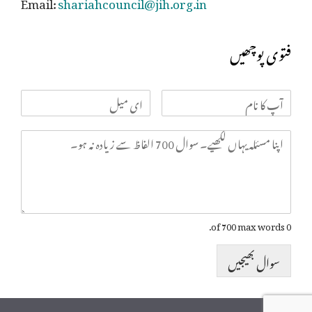
Email:
shariahcouncil@jih.org.in
فتوی پوچھیں
0 of 700 max words.
سوال بھیجیں