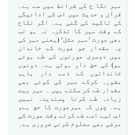
مہر نکا ح کی شرائط میں سے ہے۔
قرآن و حدیث میں اس کی ادائیگی
کی تاکید کی گئی ہے۔ اگر نکاح
کے وقت مہر کا تذکرہ نہ ہو تب
بھی عورت ’مہر مثل‘ (یعنی مہر کی
وہ مقدار جو عورت کے خاندان
میں دوسری عورتوں کی طے ہوئی
ہو) کی حق دار ہوتی ہے۔ دونوں
خاندانوں کے ذمے دار باہم
مشورہ کرکے مہر کی کوئی بھی
مقدار طے کر سکتے ہیں ۔ مہر بہت
زیادہ طے کرنا پسندیدہ نہیں
ہے۔ چوں کہ مہرعورت کا حق ہے،
اس لیے اسے طے کرتے وقت عورت کی
مرضی بھی معلوم کرنی ضروری ہے۔