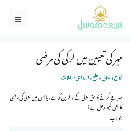
Ski
t
Menu
conten
مہر کی تعیین میں لڑکی کی مرضی
نکاح و طلاق و خلع و ازدواجی معاملات
مہر طے کرنے کا حق لڑکی کے والدین کو ہے، یا اس میں لڑکی کی مرضی
کا بھی کچھ دخل ہے؟
جواب