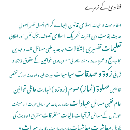
فتاویٰ کے زمرے
اسلامی قانون
انبیاے کرام
اُصولِ
احکام میت
اُصولِ تفسیر
اراضیات
تحریک اسلامی
اِقامتِ دین
حدیث
تصوّف، تزکیۂ نفس اور اخلاق
آخرت
تعلیمات
تفسیری اِشکالات
جدید طبی مسائل
جمعہ و عیدین
توحید
حج و عمرہ
خواتین کے حقوق
ذبیحہ و
خاندانی منصوبہ بندی
حجاب
حدیث و سنت
زکوۃ و صدقات
سیاسیات
قربانی
شخصی
سیرت طیبہ و احادیث مبارکہ
صلوة (نماز)
صوم (روزہ )
عائلی قوانین
طہارت
مخالفتیں
عبادات
عام فقہی مسائل
عورت اور معیشت
عقائد و ایمانیات
علمی مسائل
قرآنیات
مالیات
متفرقات
عورتوں کے مسائل
متفرق احادیث کی
معاشرت
میراث و
معاشیات
تأویل
ملازمت و کاروبار
ملازمت