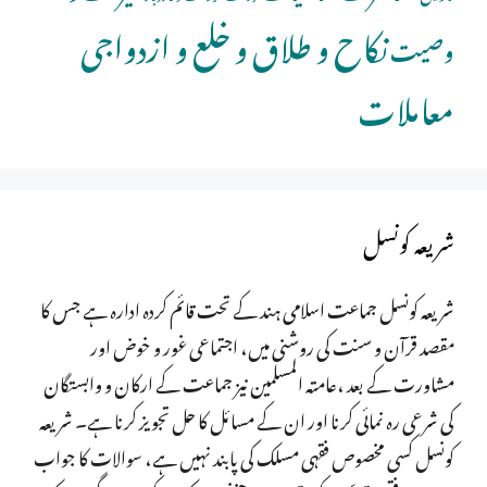
نکاح و طلاق و خلع و ازدواجی
وصیت
معاملات
شریعہ کونسل
شریعہ کونسل جماعت اسلامی ہند کے تحت قائم کردہ ادارہ ہے جس کا
مقصد قرآن و سنت کی روشنی میں، اجتماعی غور و خوض اور
مشاورت کے بعد ،عامتہ المسلمین نیز جماعت کے ارکان و وابستگان
کی شرعی رہ نمائی کرنا اور ان کے مسائل کا حل تجویز کرنا ہے۔ شریعہ
کونسل کسی مخصوص فقہی مسلک کی پابند نہیں ہے، سوالات کا جواب