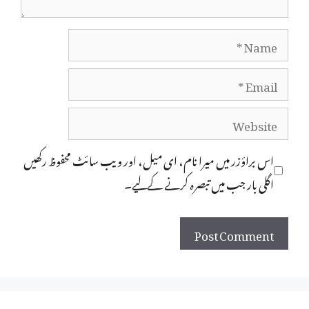
Name
Email
Website
اس براؤزر میں میرا نام، ای میل، اور ویب سائٹ محفوظ رکھیں
اگلی بار جب میں تبصرہ کرنے کےلیے۔