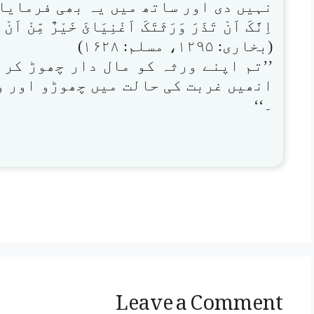
نہیں دی اور ساتھ میں یہ بھی فرمایا:
اِنَّکَ اَنْ تَذَرَ وَرَثَتَکَ اَغْنِیَائَ خَیْرٌ مِّنْ اَن
(بخاری: ۱۲۹۵، مسلم: ۱۶۲۸)
’’تم اپنے ورثہ کو مال دار چھوڑ کر ج
انھیں غربت کی حالت میں چھوڑو اور و
۔‘‘
Leave a Comment