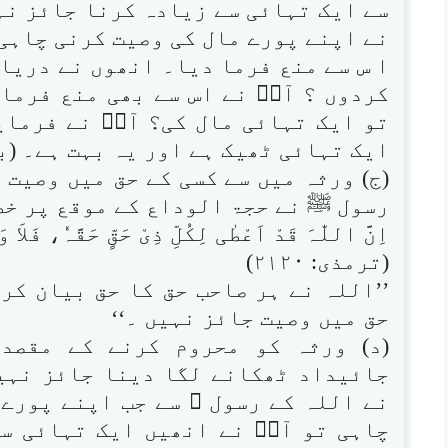
سے ایک تہائی سے زیادہ کرنا جائز نہ
نے اپنے پورے مال کی وصیت کرنی چاہی 
ا س سے منع فرما دیا۔ انھوں نے دریاف
کردوں ؟ آپؐ نے اس سے بھی منع فرما
تو ایک تہائی مال کی؟ آپؐ نے فرمایا: الثّ
ایک تہائی ٹھیک ہے اور یہ بہت ہے۔ (بخاری: ۲۷۴۴، مسل
(ج) ورثہ میں سے کسی کے حق میں وصیت 
رسول ﷺ نے حجۃ الوداع کے موقع پر خط
اِنَّ اللّٰہَ قَدْ اَعْطٰی لِکُلِّ ذِیْ حَقٍّ حَقَّہٗ، فَلاَ و
(ترمذی: ۲۱۲۰)
’’اللہ نے ہر صاحب حق کا حق بیان کر
حق میں وصیت جائز نہیں ۔‘‘
(د) ورثہ کو محروم کرنے کے مقصد
جائیداد ٹھکانے لگا دینا جائز نہی
نے اللہ کے رسول ﷺ سے جب اپنے پورے 
چاہی تو آپؐ نے انھیں ایک تہائی س