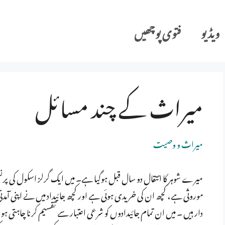
ویڈیو
فتوی پوچھیں
میراث کے چند مسائل
میراث و وصیت
میرے شوہر کا انتقال دو سال قبل ہوگیا ہے۔ میں ایک گرلز اسکول کی پر
موروثی ہے، کچھ ان کی خریدی ہوئی ہے اور کچھ جائیداد میں نے اپنی آم