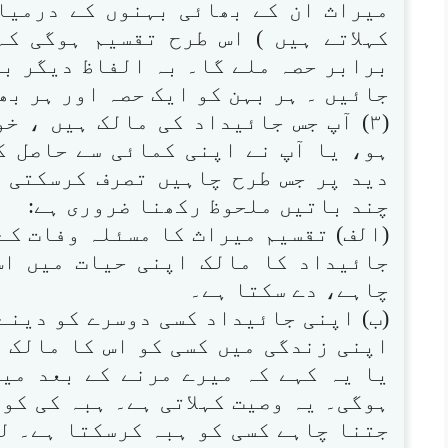
میراث ان کے بھائی بہنوں کے درمیان 
کہلاتے ہیں ) اس طرح تقسیم ہوگی ک
برابر حصہ ملے گا۔ بہ الفاظ دیگر بق
جائیں ۔ ہر بہن کو ایک حصہ اور ہر بھ
(۳) آپ جس جائیداد کی مالک ہیں ، خ
ہو، یا آپ نے اپنی کمائی سے حاصل ک
دید پر جس طرح چاہیں تصرف کرسکتی 
چند باتیں ملحوظ رکھنا ضروری ہے:
(الف) تقسیم میراث کا مسئلہ وفات کے
جائیداد کا مالک اپنی حیات میں اس
چاہے، دے سکتا ہے۔
(ب) اپنی جائیداد کسی دوسرے کو دینے
اپنی زندگی میں کسی کو اس کا مالک ب
یا یہ کہے کہ میرے مرنے کے بعد میری
ہوگی۔ یہ وصیت کہلاتی ہے۔ ہبہ کی کوئ
جتنا چاہے کسی کو ہبہ کرسکتا ہے۔ ل