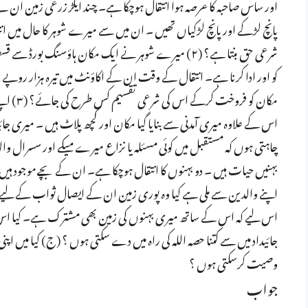
اور ساس صاحبہ کا عرصہ ہوا انتقال ہوچکا ہے۔ چند ایکڑ زرعی زمین ا
پانچ لڑکے اور پانچ لڑکیاں تھیں ۔ ان میں سے میرے شوہر کا حال میں انتق
شرعی حق بنتا ہے؟ (۲) میرے شوہر نے ایک مکان ہاؤسنگ بور
کو اور ادا کرنا ہے۔ انتقال کے وقت ان کے اکاؤنٹ میں تیرہ ہزار روپے
مکان کو 
اس کے علاوہ میری آمدنی سے بنایا گیا مکان اور کچھ پلاٹ ہیں ۔ میری جائ
چاہتی ہوں کہ مستقبل میں کوئی مسئلہ یا نزاع میرے میکے اور سسرال وا
بہنیں حیات ہیں ۔ دو بہنوں کا انتقال ہوچکا ہے۔ ان کے بچے موجود ہیں ۔ 
اپنے والدین سے ملی ہے کیا وہ پوری زمین ان کے ایصال ثواب کے لیے 
اس لیے کہ اس کے ساتھ میری بہنوں کی زمین بھی مشترک ہے۔ کیا ا
جائیداد میں سے کتنا حصہ اللہ کی راہ میں دے سکتی ہوں ؟ (ج) کیا میں اپن
وصیت کرسکتی ہوں ؟
جواب