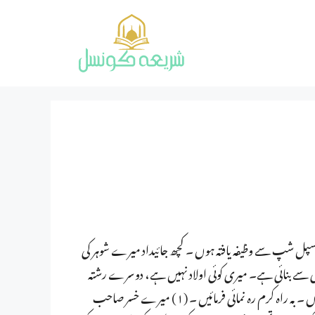
نسپل شپ سے وظیفہ یافتہ ہوں ۔ کچھ جائیداد میرے شوہر کی
دنی سے بنائی ہے۔ میری کوئی اولاد نہیں ہے، دوسرے رشتہ
دار ہیں ۔ میں ان تمام جائیدادوں کو شرعی اعتبار سے تقسیم کرنا چاہتی ہوں ۔ بہ راہ کرم رہ نمائی فرمائیں ۔ (۱) میرے خسر صاحب