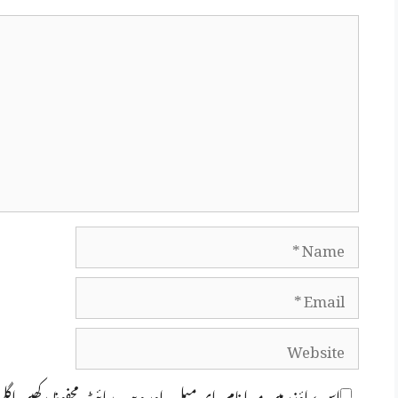
Comment
Name
Email
Website
اس براؤزر میں میرا نام، ای میل، اور ویب سائٹ محفوظ رکھیں اگل