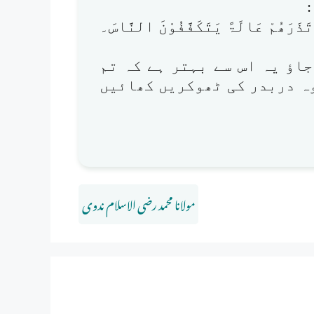
ْ تَذَرَھُمْ عَالَۃً یَتَکَفَّفُوْنَ النَّاسَ۔
اؤ یہ اس سے بہتر ہے کہ تم
ہ دربدر کی ٹھوکریں کھائیں
مولانا محمد رضی الاسلام ندوی