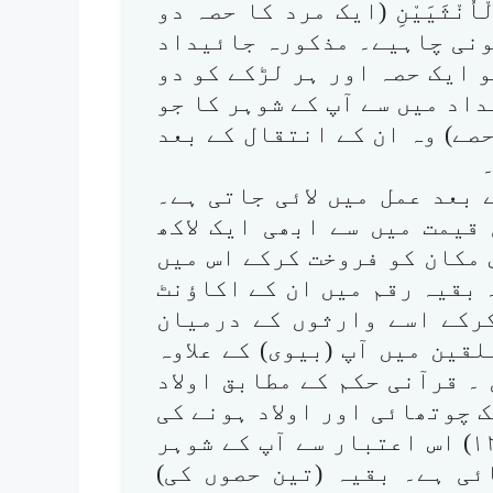
لْاُنْثَیَیْنِ (ایک مرد کا حصہ دو
ونی چاہیے۔ مذکورہ جائیداد
 ایک حصہ اور ہر لڑکے کو دو
اد میں سے آپ کے شوہر کا جو
صے) وہ ان کے انتقال کے بعد
ے بعد عمل میں لائی جاتی ہے۔
قیمت میں سے ابھی ایک لاکھ
 مکان کو فروخت کرکے اس میں
 بقیہ رقم میں ان کے اکاؤنٹ
کرکے اسے وارثوں کے درمیان
قین میں آپ (بیوی) کے علاوہ
 قرآنی حکم کے مطابق اولاد
 چوتھائی اور اولاد ہونے کی
صورت میں آٹھواں حصہ ہے۔ (النساء: ۱۲) اس اعتبار سے آپ کے شوہر
ئی ہے۔ بقیہ (تین حصوں کی)