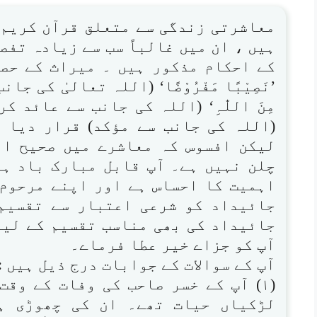
معاشرتی زندگی سے متعلق قرآن کریم 
ہیں ، ان میں غالباً سب سے زیادہ تفص
کے احکام مذکور ہیں ۔ میراث کے حص
’نَصِیْبًا مَفْرُوْضًا‘ (اللہ تعالیٰ کی جا
مِنَ اللّٰہِ‘ (اللہ کی جانب سے عائد کردہ ف
لیکن افسوس کہ معاشرے میں صحیح ان
چلن نہیں ہے۔ آپ قابل مبارک باد ہیں
اہمیت کا احساس ہے اور اپنے مرحوم
جائیداد کو شرعی اعتبار سے تقسیم
جائیداد کی بھی مناسب تقسیم کے لیے 
آپ کو جزاے خیر عطا فرماے۔
آپ کے سوالات کے جوابات درج ذیل ہیں :
(۱) آپ کے خسر صاحب کی وفات کے وق
لڑکیاں حیات تھے۔ ان کی چھوڑی ہ