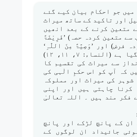
میں جو احکام بیان کیے گئے
یل اور تاکید کے ساتھ میراث
ے متعین کرنے کے بعد انھیں
نب سے متعین کردہ حصہ) ’فَرِیْضَۃً
رض) اور ’وَصِیَّۃً مِنَ اللّٰہِ‘
(اللہ کی جانب سے مؤکد) قرار دیا گیا ہے (النساء: ۷، ۱۱، ۱۲)
داز سے میراث کی تقسیم کا
 کہ آپ کو اس حکمِ الٰہی کی
 شوہر کی میراث اور مملوکہ
 کرنا چاہتی ہیں اور اپنی
فکر مند ہیں ۔ اللہ تعالیٰ
ت ان کے پانچ لڑکے اور پانچ
وئی جائیداد ان لوگوں کے