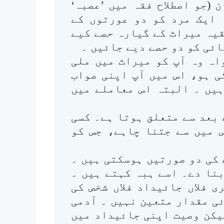
(جو اصطلاح فقہ میں ’عصبہ‘
ہ ایک مرد کو دو عورتوں کے
یہ میراث کے گیارہ حصے کیے
ائی کو دو حصے دیے جائیں ۔
واہ وہ آپ کو میراث میں ملی
ی ہو، اس میں آپ اپنی صواب
ہیں ۔ البتہ اس معاملے میں
 بعد سے متعلق ہوتا ہے۔ کسی
 میں سے جتنا چاہے، جس کو
 کی دو صورتیں ہوسکتی ہیں ۔
نا دے۔ اسے ہبہ کہتے ہیں ۔
 فلاں جائیداد فلاں شخص کی
ی مقدار متعین نہیں ۔ آدمی
یکن وصیت اپنی جائیداد میں