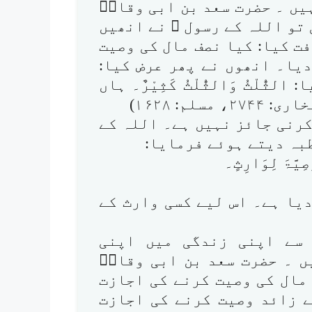
یں ۔ حضرت سعد بن ابی وقاصؓ
تو اللہ کے رسول ﷺ نے انھیں
ت کیا: کیا نصف مال کی وصیت
دیا۔ انھوں نے پھر عرض کیا:
ُلْثُ وَالثُّلْثُ کَثِیْرٌ۔ ہاں
م: ۱۶۲۸)
کرنی جائز نہیں ہے۔ اللہ کے
بہ دیتے ہوئے فرمایا:
َصِیَّۃَ لِوَارِثٍ۔
دیا ہے۔ اس لیے کسی وارث کے
 سے اپنی زندگی میں اپنی
ں ۔ حضرت سعد بن ابی وقاصؓ
مال کی وصیت کرنے کی اجازت
ے زائد وصیت کرنے کی اجازت