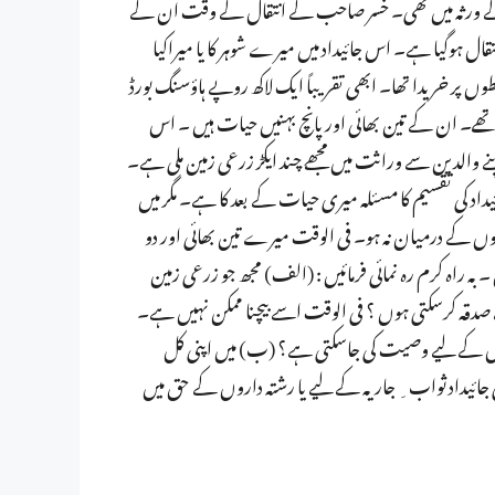
ن کے ورثہ میں تھی۔ خسر صاحب کے انتقال کے وقت ان کے
ال ہوگیا ہے۔ اس جائیداد میں میرے شوہر کا یا میراکیا
ڈ سے قسطوں پر خریدا تھا۔ ابھی تقریباً ایک لاکھ روپے ہاؤسنگ بورڈ
 تھے۔ ان کے تین بھائی اور پانچ بہنیں حیات ہیں ۔ اس
فروخت کرکے اس کی شرعی تقسیم کس طرح کی جائے؟ (۳) اپنے والدین سے وراثت میں مجھے چند ایکڑ زرعی زمین ملی ہے۔
یداد کی تقسیم کا مسئلہ میری حیات کے بعد کا ہے۔ مگر میں
لوں کے درمیان نہ ہو۔ فی الوقت میرے تین بھائی اور دو
بہ راہ کرم رہ نمائی فرمائیں : (الف) مجھ جو زرعی زمین
صدقہ کرسکتی ہوں ؟ فی الوقت اسے بیچنا ممکن نہیں ہے۔
س کے لیے وصیت کی جاسکتی ہے؟ (ب) میں اپنی کل
ی جائیداد ثواب ِ جاریہ کے لیے یا رشتہ داروں کے حق میں