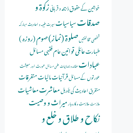
زکوۃ و
خواتین کے حقوق
ذبیحہ و قربانی
صدقات
سیاسیات
سیرت طیبہ و احادیث مبارکہ
صلوة (نماز)
صوم (روزہ )
شخصی مخالفتیں
عائلی قوانین
عام فقہی مسائل
طہارت
عبادات
عورت اور معیشت
عقائد و ایمانیات
علمی مسائل
قرآنیات
مالیات
متفرقات
عورتوں کے مسائل
معاشرت
معاشیات
متفرق احادیث کی تأویل
میراث و وصیت
ملازمت و کاروبار
ملازمت
نکاح و طلاق و خلع و