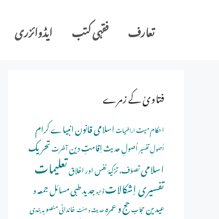
Ski
t
تعارف
فقہی کتب
ایڈوائزری
conten
فتاویٰ کے زمرے
اسلامی قانون
انبیاے کرام
احکام میت
اراضیات
تحریک
اِقامتِ دین
اُصولِ حدیث
اُصولِ تفسیر
آخرت
تعلیمات
اسلامی
تصوّف، تزکیۂ نفس اور اخلاق
تفسیری اِشکالات
جدید طبی مسائل
جمعہ و
توحید
حج و عمرہ
عیدین
خاندانی منصوبہ بندی
حجاب
حدیث و سنت