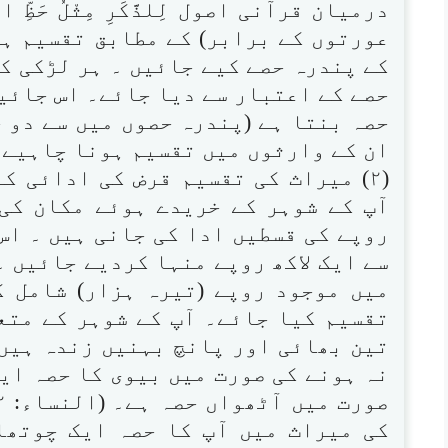
درمیان قرآنی اصول لِلذَّکَرِ مِثْلُ حَظِّ ا
عورتوں کے برابر) کے مطابق تقسیم ہ
کے پندرہ حصے کیے جائیں ۔ ہر لڑکی کو
حصے کے اعتبار سے دیا جائے۔ اس جائید
حصہ بنتا ہے (پندرہ حصوں میں سے دو ح
ان کے وارثوں میں تقسیم ہونا چاہیے۔
(۲) میراث کی تقسیم قرض کی ادائی ک
آپ کے شوہر کے خریدے ہوئے مکان کی 
روپے کی قسطیں ادا کی جانی ہیں ۔ اس
سے ایک لاکھ روپے منہا کردیے جائیں ۔
میں موجود روپے (تیرہ ہزار) شامل 
تقسیم کیا جائے۔ آپ کے شوہر کے متعل
تین بھائی اور پانچ بہنیں زندہ ہیں ۔
نہ ہونے کی صورت میں بیوی کا حصہ ایک
کی میراث میں آپ کا حصہ ایک چوتھا