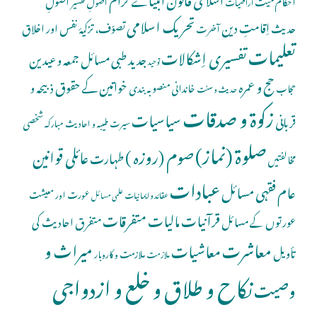
احکام میت
اُصولِ تفسیر
اراضیات
تحریک اسلامی
اِقامتِ دین
حدیث
تصوّف، تزکیۂ نفس اور اخلاق
آخرت
تعلیمات
تفسیری اِشکالات
جدید طبی مسائل
جمعہ و عیدین
توحید
حج و عمرہ
خواتین کے حقوق
ذبیحہ و
خاندانی منصوبہ بندی
حجاب
حدیث و سنت
زکوۃ و صدقات
سیاسیات
قربانی
شخصی
سیرت طیبہ و احادیث مبارکہ
صلوة (نماز)
صوم (روزہ )
عائلی قوانین
طہارت
مخالفتیں
عبادات
عام فقہی مسائل
عورت اور معیشت
عقائد و ایمانیات
علمی مسائل
قرآنیات
مالیات
متفرقات
عورتوں کے مسائل
متفرق احادیث کی
معاشرت
میراث و
معاشیات
تأویل
ملازمت و کاروبار
ملازمت
نکاح و طلاق و خلع و ازدواجی
وصیت