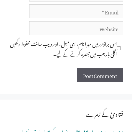
Email
Website
اس براؤزر میں میرا نام، ای میل، اور ویب سائٹ محفوظ رکھیں
اگلی بار جب میں تبصرہ کرنے کےلیے۔
فتاویٰ کے زمرے
اسلامی قانون
انبیاے کرام
اُصولِ