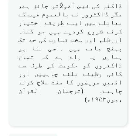
ڈاکٹر کی فیس اُصولاًتو جائز ہے،
مگر ڈاکٹروں نے بالعموم فیس کے
معاملے میں ایسے طریقے اختیار
کرنے شروع کردیے ہیں جو گناہ
اورظلم اور سخت قساوت کی حد تک
پہنچ جاتے ہیں ۔اسی بنا پر
ہماری یہ راے ہے کہ تمام
ڈاکٹروں کو حکومت کی طرف سے
کافی وظیفے ملنے چاہییں اور
انھیں مریضوں کا مفت علاج کرنا
چاہیے۔ (ترجمان القرآن
،جون۱۹۵۳ء)