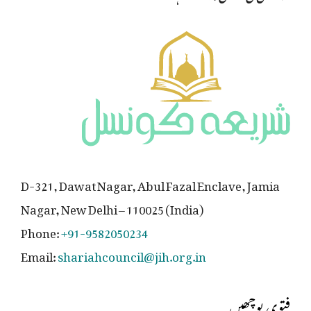
D-321, Dawat Nagar, Abul Fazal Enclave, Jamia
Nagar, New Delhi – 110025 (India)
Phone:
+91-9582050234
Email:
shariahcouncil@jih.org.in
فتوی پوچھیں