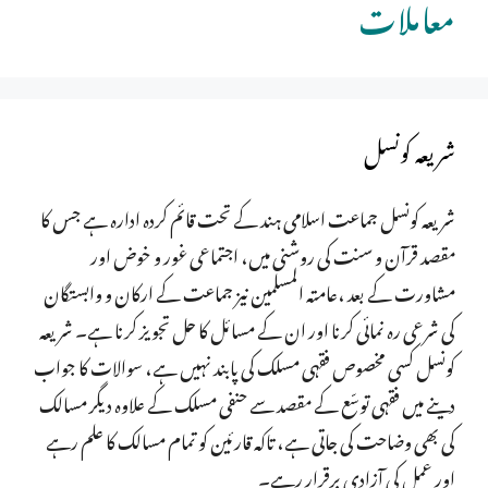
معاملات
شریعہ کونسل
شریعہ کونسل جماعت اسلامی ہند کے تحت قائم کردہ ادارہ ہے جس کا
مقصد قرآن و سنت کی روشنی میں، اجتماعی غور و خوض اور
مشاورت کے بعد ،عامتہ المسلمین نیز جماعت کے ارکان و وابستگان
کی شرعی رہ نمائی کرنا اور ان کے مسائل کا حل تجویز کرنا ہے۔ شریعہ
کونسل کسی مخصوص فقہی مسلک کی پابند نہیں ہے، سوالات کا جواب
دینے میں فقہی توسّع کے مقصد سے حنفی مسلک کے علاوہ دیگر مسالک
کی بھی وضاحت کی جاتی ہے، تاکہ قارئین کو تمام مسالک کا علم رہے
اور عمل کی آزادی برقرار رہے۔