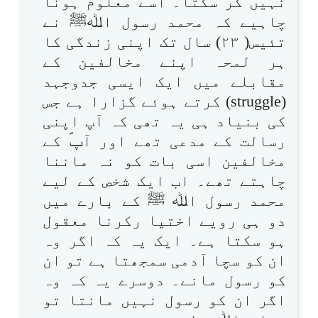
نہیں کر سکتا۔ اسے معلوم ہونا
چاہیے کہ محمد رسول اﷲﷺ نے
تئیس( ۲۳) سال تک اپنی زندگی کا
ہر لمحہ اپنے مخالفین کے
مقابلے میں ایک ایسی جدوجہد
(struggle) کرتے ہوئے گزارا ہے جس
کی بنیاد ہی یہ تھی کہ آپ اپنی
رسالت کے مدعی تھے اور آپؐ کے
مخالفین اسی بات کو نہ ماننا
چاہتے تھے۔ اب ایک شخص کے لیے
محمد رسول اﷲ ﷺ کے بارے میں
دو ہی رویے اختیا رکرنا معقول
ہو سکتا ہے۔ ایک یہ کہ اگر وہ
ان کو سچا آدمی سمجھتا ہے تو ان
کو رسول مانے۔ دوسرے یہ کہ وہ
اگر ان کو رسول نہیں مانتا تو