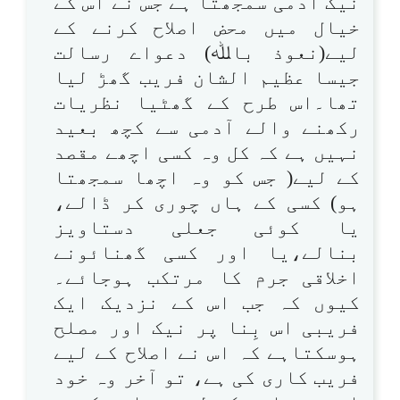
نیک آدمی سمجھتا ہے جس نے اس کے
خیال میں محض اصلاح کرنے کے
لیے(نعوذ باﷲ) دعواے رسالت
جیسا عظیم الشان فریب گھڑ لیا
تھا۔اس طرح کے گھٹیا نظریات
رکھنے والے آدمی سے کچھ بعید
نہیں ہے کہ کل وہ کسی اچھے مقصد
کے لیے( جس کو وہ اچھا سمجھتا
ہو) کسی کے ہاں چوری کر ڈالے،
یا کوئی جعلی دستاویز
بنالے،یا اور کسی گھنائونے
اخلاقی جرم کا مرتکب ہوجائے۔
کیوں کہ جب اس کے نزدیک ایک
فریبی اس بِنا پر نیک اور مصلح
ہوسکتاہے کہ اس نے اصلاح کے لیے
فریب کاری کی ہے، تو آخر وہ خود