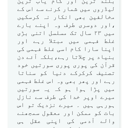
بلند ترین اور کام یاب ترین
لیڈروں میں شمار کرنے سے اس کے
مخالفین بھی انکار نہ کرسکیں
،اور دوسری طرف وہ اپنے بارے
میں ۲۳ سال تک مسلسل اتنی بڑی
غلط فہمی میں مبتلا رہے اور
اپنا سارا کام اسی غلط فہمی کی
بنیاد پر چلاتا رہے،بلکہ آئے دن
قرآن کی پوری پوری سورتیں خود
تصنیف کرکرکے دنیا کو سناتا
رہے اور پھر بھی وہ اس غلط فہمی
میں پڑا ہوا ہو کہ یہ سورتیں
میرے اوپر خدا کی طرف سے نازل
ہورہی ہیں ۔ میرے نزدیک تو اس
بات کو ممکن اور معقول سمجھنے
والے آدمی کی اپنی عقل ہی