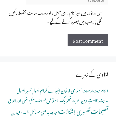
اس براؤزر میں میرا نام، ای میل، اور ویب سائٹ محفوظ رکھیں
اگلی بار جب میں تبصرہ کرنے کےلیے۔
فتاویٰ کے زمرے
اسلامی قانون
انبیاے کرام
اُصولِ
احکام میت
اُصولِ تفسیر
اراضیات
تحریک اسلامی
اِقامتِ دین
حدیث
تصوّف، تزکیۂ نفس اور اخلاق
آخرت
تعلیمات
تفسیری اِشکالات
جدید طبی مسائل
جمعہ و عیدین
توحید