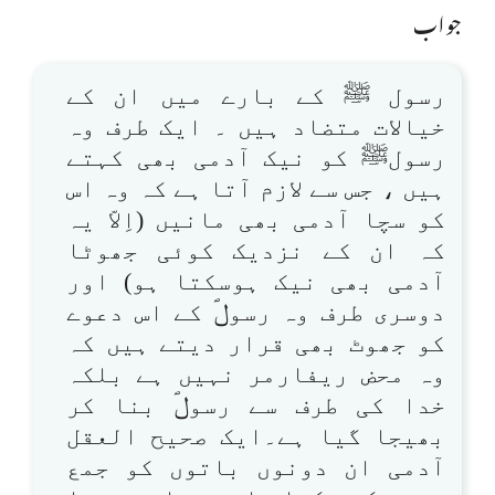
جواب
رسول ﷺ کے بارے میں ان کے
خیالات متضاد ہیں ۔ ایک طرف وہ
رسولﷺ کو نیک آدمی بھی کہتے
ہیں ، جس سے لازم آتا ہے کہ وہ اس
کو سچا آدمی بھی مانیں (اِلاّ یہ
کہ ان کے نزدیک کوئی جھوٹا
آدمی بھی نیک ہوسکتا ہو) اور
دوسری طرف وہ رسولؐ کے اس دعوے
کو جھوٹ بھی قرار دیتے ہیں کہ
وہ محض ریفارمر نہیں ہے بلکہ
خدا کی طرف سے رسولؐ بنا کر
بھیجا گیا ہے۔ایک صحیح العقل
آدمی ان دونوں باتوں کو جمع