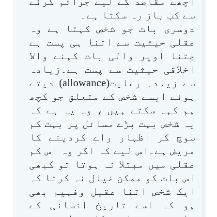
اچھے مقاصد کے لیے جرائم کرنے
سے کب باز رہ سکتا ہے۔
دوسری بات جو شخص کہتا ہے وہ
عقلی حیثیت سے اتنا ہی پست ہے
جتنا اوپر والی بات کہنے والا
اخلاقی حیثیت سے پست ہے۔زیادہ
سے زیادہ رعایت(allowance) دیتے
ہوئے ایسے شخص کے متعلق جو کچھ
ہم کہہ سکتے ہیں ، وہ یہ ہے کہ
یہ شخص بہت بڑے مسائل پر بہت کم
سوچ کر اظہار راے کردینے کا
مریض ہے۔اس لیے کہ اگر وہ اس کم
عقلی میں مبتلا نہ ہوتا تو کبھی
اس بات کو ممکن خیال نہ کرتا کہ
ایک شخص اتنا عقیل وفہیم بھی
ہو کہ اسے تاریخ انسانی کے