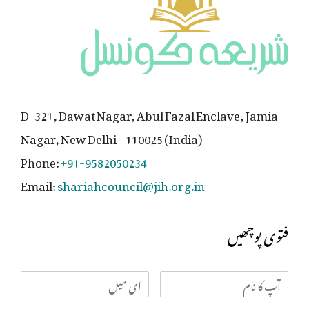
D-321, Dawat Nagar, Abul Fazal Enclave, Jamia
Nagar, New Delhi – 110025 (India)
Phone:
+91-9582050234
Email:
shariahcouncil@jih.org.in
فتوی پوچھیں