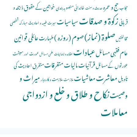
حج و عمرہ
خواتین کے حقوق
ذبیحہ و
خاندانی منصوبہ بندی
حجاب
حدیث و سنت
زکوۃ و صدقات
سیاسیات
قربانی
شخصی
سیرت طیبہ و احادیث مبارکہ
صلوة (نماز)
صوم (روزہ )
عائلی قوانین
طہارت
مخالفتیں
عبادات
عام فقہی مسائل
عورت اور معیشت
عقائد و ایمانیات
علمی مسائل
قرآنیات
مالیات
متفرقات
عورتوں کے مسائل
متفرق احادیث کی
معاشرت
میراث و
معاشیات
تأویل
ملازمت و کاروبار
ملازمت
نکاح و طلاق و خلع و ازدواجی
وصیت
معاملات