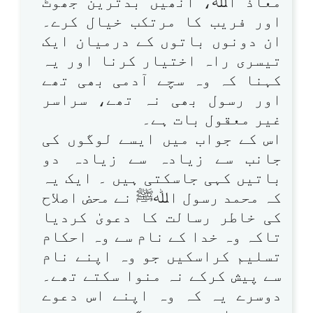
معاذ اﷲ، انھیں بدترین جھوٹ
اور فریب کا مرتکب خیال کرے۔
ان دونوں باتوں کے درمیان ایک
تیسری راہ اختیار کرنا اور یہ
کہنا کہ وہ سچے آدمی بھی تھے
اور رسول بھی نہ تھے، سراسر
غیر معقول بات ہے۔
اس کے جواب میں ایسے لوگوں کی
جانب سے زیادہ سے زیادہ دو
باتیں کہی جاسکتی ہیں ۔ ایک یہ
کہ محمد رسول اﷲﷺ نے محض اصلاح
کی خاطر رسالت کا دعویٰ کردیا
تاکہ وہ خدا کے نام سے وہ احکام
تسلیم کراسکیں جو وہ اپنے نام
سے پیش کرکے نہ منوا سکتے تھے۔
دوسرے یہ کہ وہ اپنے اس دعوے