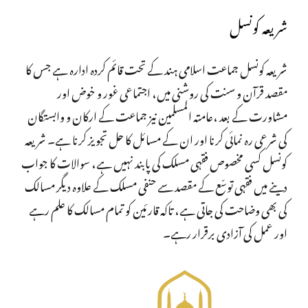
شریعہ کونسل
شریعہ کونسل جماعت اسلامی ہند کے تحت قائم کردہ ادارہ ہے جس کا
مقصد قرآن و سنت کی روشنی میں، اجتماعی غور و خوض اور
مشاورت کے بعد ،عامتہ المسلمین نیز جماعت کے ارکان و وابستگان
کی شرعی رہ نمائی کرنا اور ان کے مسائل کا حل تجویز کرنا ہے۔ شریعہ
کونسل کسی مخصوص فقہی مسلک کی پابند نہیں ہے، سوالات کا جواب
دینے میں فقہی توسّع کے مقصد سے حنفی مسلک کے علاوہ دیگر مسالک
کی بھی وضاحت کی جاتی ہے، تاکہ قارئین کو تمام مسالک کا علم رہے
اور عمل کی آزادی برقرار رہے۔