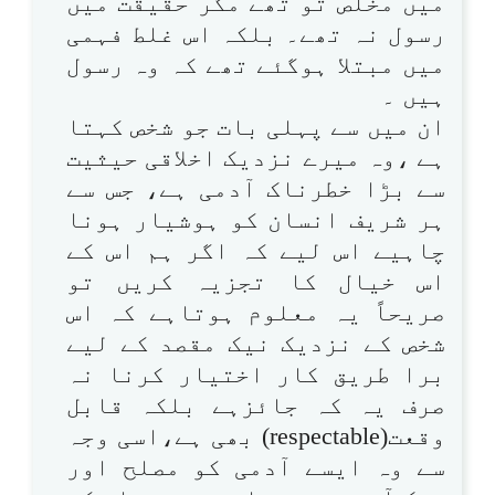
میں مخلص تو تھے مگر حقیقت میں
رسول نہ تھے۔ بلکہ اس غلط فہمی
میں مبتلا ہوگئے تھے کہ وہ رسول
ہیں ۔
ان میں سے پہلی بات جو شخص کہتا
ہے ،وہ میرے نزدیک اخلاقی حیثیت
سے بڑا خطرناک آدمی ہے، جس سے
ہر شریف انسان کو ہوشیار ہونا
چاہیے اس لیے کہ اگر ہم اس کے
اس خیال کا تجزیہ کریں تو
صریحاً یہ معلوم ہوتاہے کہ اس
شخص کے نزدیک نیک مقصد کے لیے
برا طریق کار اختیار کرنا نہ
صرف یہ کہ جائزہے بلکہ قابل
وقعت(respectable) بھی ہے،اسی وجہ
سے وہ ایسے آدمی کو مصلح اور