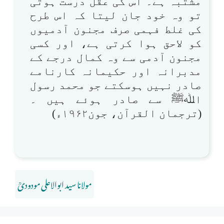
مشتبہ ہے۔ اس کی عقل درست ہوتی
تو وہ خود جان لیتا کہ اس طرح
کی غلط فہمی صرف مجنون آدمیوں
کو لاحق ہوا کرتی ہے، اور کسی
مجنون آدمی سے وہ کمال درجے کے
مدبرانہ اور حکیمانہ کارنامے
صادر نہیں ہوسکتے جو محمد رسول
اﷲﷺ سے صادر ہوئے ہیں ۔
(ترجمان القرآن، جون۱۹۶۲ء)
مولانا سید ابوالاعلی مودودیؒ