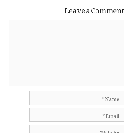
Leave a Comment
Comment
Name
Email
Website