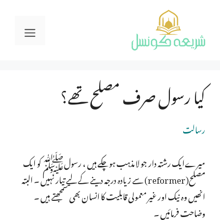
Ski
t
Menu
conten
کیا رسول صرف مصلح تھے؟
رسالت
میرےایک رشتہ دار جو لا مذہب ہوچکے ہیں ، رسولﷺ کو ایک
مصلح(reformer) سے زیادہ درجہ دینے کے لیے تیار نہیں ۔ البتہ
انھیں وہ نیک اور غیر معمولی قابلیت کا انسان بھی سمجھتے ہیں ۔
وضاحت فرمائیں ۔