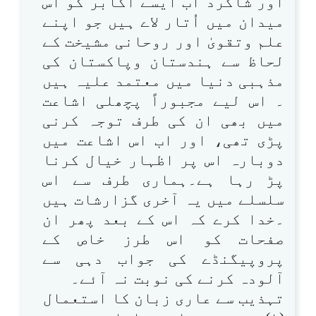
اور شاگرد اب ایسے اکابر کو اس
میدان میں اُتار لاے ہیں جو اپنے
علم وتقویٰ اور روحانی مشیخت کے
لحاظ سے ہندستان وپاکستان کی
مذہبی دنیا میں معتمد علیہ ہیں
۔ اس لیے مجبوراً پچھلی اشاعت
میں بھی ان کی طرف توجہ کرنی
پڑی تھی، اور اب اس اشاعت میں
دوبارہ اس پر اظہار خیال کرنا
پڑ رہا ہے۔ہماری طرف سے اس
سلسلے میں یہ آخری گزارشات ہیں
۔خدا کرے کہ اس کے بعد پھر ان
صفحات کو اس طرز خاص کے
پروپیگنڈے کی جواب دہی سے
آلودہ کرنے کی نوبت نہ آئے۔
تہذیب سے عاری زبان کا استعمال