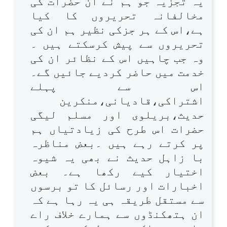
یہ تجزیہ جو ہم نے ان حضرات کی
مخالفانہ تحریروں کا کیا
ہے،اس کے ہر جزکی نظیر ہم ان کی
تحریروں سے پیش کرسکتے ہیں ۔
وہ جب چاہیں اس کے نظائر ان کی
خدمت میں حاضر کردیے جائیں گے۔
اس سے پہلے
اشتراکی،قادیانی،منکرین
حدیث،بریلوی اور مسلم لیگی
حضرات اس طرح کی زیادتیاں ہم
پر کرتے رہے ہیں ۔بعض مناظرہ
با زاہل حدیث نے بھی یہ شیوہ
اختیار کیے رکھا ہے۔ بعض
اخبارات اور رسائل کا تو برسوں
سے مستقل طریقہ ہی یہ رہا ہے کہ
ان ہتھکنڈوں سے ہمارے خلاف راے