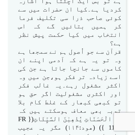
ہے تو بس ایک اچٹتا ہوا اشارہ
کردیا ہے۔کیا ان حضرات میں سے
کوئی صاحب ذرا سی تکلیف فرما
کر ہمیں بتائیں گے کہ اس
انتخاب میں کیا حکمت پیش نظر
ہے؟
قرآن سے جو اُصول ہم نے سمجھا ہے
وہ تو یہ ہے کہ آدمی اپنے ان
کاموں سے جانچا جاتا ہے جن کی
اسے زیادہ تر فکر ہو،جن میں وہ
اکثر مشغول رہے۔یہ غالب فکر
اور اکثری مشغولیت اگر حق ہو
تو کبھی کبھار کے غلط کام بلا
توبہ بھی معاف ہوسکتے ہیں کہ
اِنَّ الْحَسَنَاتِ یُذْھِبْنَ السَّیِّئَاتِ({ FR
1140 }) (ھود:۱۱۴) مگر یہ عجیب