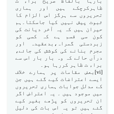
بارہا بالفاظ صریح براء ت
ظاہرکرچکے ہیں اور ہماری
تحریروں سے ہرگز اس الزام کا
ثبوت پیش نہیں کیا جاسکتا۔ہم
حیران ہیں کہ یہ آخر دیانت کی
کون سی قسم ہے کہ کسی کو
زبردستی گمراہ،بدعقیدہ اور
مجرم بنانے کی کوشش کی جائے،
درآں حالے کہ وہ بار بار اس سے
براء ت ظاہر کررہا ہو۔
[vi]بعض مقامات پر ہمارے خلاف
ایسے اعتراضات کیے گئے ہیں جن
کے مدلل جوابات ہماری تحریروں
میں موجود ہیں ۔ یہ اعتراض اگر
ان تحریروں کو پڑھے بغیر کیے
گئے ہیں تو یہ اس بات کی دلیل