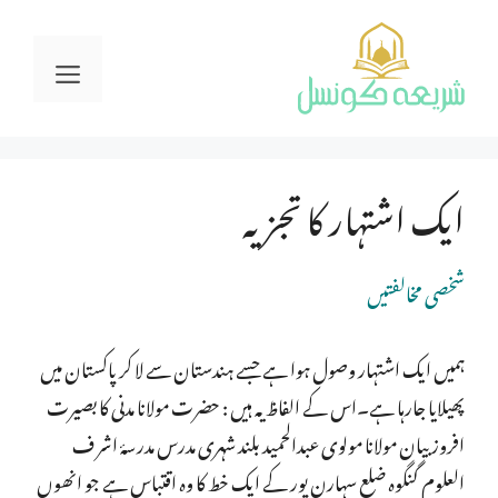
Ski
t
Menu
conten
ایک اشتہار کا تجزیہ
شخصی مخالفتیں
ہمیں ایک اشتہار وصول ہوا ہے جسے ہندستان سے لا کر پاکستان میں
پھیلایا جارہا ہے۔اس کے الفاظ یہ ہیں : حضرت مولانا مدنی کا بصیرت
افروز بیان مولانا مولوی عبدالحمید بلند شہری مدرس مدرسۂ اشر ف
العلوم گنگوہ ضلع سہارن پور کے ایک خط کا وہ اقتباس ہے جو انھوں