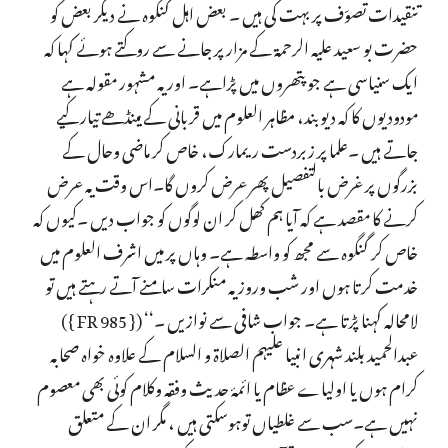
تنقیدات تصوّف پر بہت کی ہیں ۔ بعض اہل گنگوہ نے دیگر بعض کو
حضرت بو سعید علیہ الرحمۃ کے مزار پر جانے سے روکتے ہوئے کہا کہ
ایک سنیاسی ہے جو پتھروں میں پڑاہے۔ اور یہ مشہور مقولہ ہے
مودودیوں کا کہ دیو بند، مظاہر العلوم میں قربانی کے مینڈھے تیار کیے
جاتے ہیں ۔علما پر زبردست ریمارک، خاص کر ماضی وحال کے
بزرگوں پر غرض بالتفصیل پھر عرض کروں گا۔اس وقت یہ عرض
کرنے کا مقصد ہے کہ آیا ہم کھل کر ان لوگوں کو جواب دیں ۔کیوں کہ
خاص کر گنگوہ سے مجھ کو واسطہ ہے۔ وہاں پر میں اشرف العلوم میں
خدمت کرتا ہوں اور شب وروز یہ منکرات سامنے آتے رہتے ہیں تو
لامحالہ کہنا پڑتا ہے۔ جواب شافی سے نوازیں ۔‘‘ ({ FR 985 })
عبدالحمید بلند شہری انبیا علیہم الصلاۃ و السلام کے علاوہ خواہ صحابہ
کرام ہوں یا اولیاے عظام یا ائمۂ حدیث وفقہ وکلام کوئی بھی معصوم
نہیں ہے۔سب سے غلطیاں توہوسکتی ہیں ، مگر ان کے متعلق