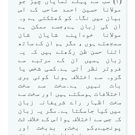
(۱) سب سے پہلے نمایاں چیز جو
مولانا حسین احمد صاحب کے اس
بیان میں نگاہ کو کھٹکتی ہے وہ
ان کی زبان ہے،جسے ممکن ہے
مولانا خوداپنے شایان شان
سمجھتے ہوں ، مگر ہم ان کے ساتھ
اتنا حسن ظن رکھتے ہیں کہ یہ
زبان ہمیں ان کے مرتبے سے
فروتر نظر آتی ہے۔کسی شخص یا
گروہ سے اختلاف ہونا کوئی بری
بات نہیں ہے۔سخت سے سخت
اختلافات ہوسکتے ہیں اور سخت سے
سخت اظہار راے شریفانہ زبان
میں کیا جاسکتا ہے۔مگر یہ زبان
کہ جس سے اختلاف ہوااس کے خلاف ٹٹ
پونجیے،کم بخت، بدبخت اور