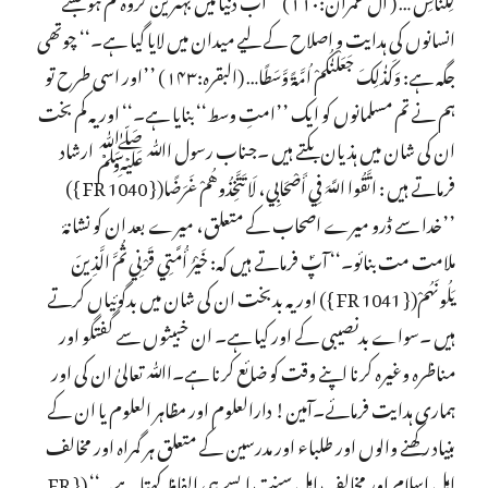
انسانوں کی ہدایت و اصلاح کے لیے میدان میں لایا گیا ہے۔‘‘ چوتھی
جگہ ہے: وَكَذٰلِكَ جَعَلْنٰكُمْ اُمَّۃً وَّسَطًا… (البقرہ:۱۴۳) ’’اور اسی طرح تو
ہم نے تم مسلمانوں کو ایک ’’امتِ وسط‘‘ بنایا ہے۔‘‘ اور یہ کم بخت
ان کی شان میں ہذیان بکتے ہیں ۔جناب رسول اﷲ ﷺ ارشاد
فرماتے ہیں : اتَّقُوا اللَّهَ فِي أَصْحَابِي، لَا تَتَّخِذُوهُمْ غَرَضًا({ FR 1040 })
’’خدا سے ڈرو میرے اصحاب کے متعلق، میرے بعد ان کو نشانۂ
ملامت مت بنائو۔‘‘ آپؐ فرماتے ہیں کہ: خَيْرُ أُمَّتِي قَرْنِي ثُمَّ الَّذِينَ
يَلُونَهُمْ({ FR 1041 }) اور یہ بدبخت ان کی شان میں بدگوئیاں کرتے
ہیں ۔سواے بدنصیبی کے اور کیا ہے۔ ان خبیثوں سے گفتگو اور
مناظرہ وغیرہ کرنا اپنے وقت کو ضائع کرنا ہے۔اﷲ تعالیٰ ان کی اور
ہماری ہدایت فرمائے۔آمین! دارالعلوم اور مظاہر العلوم یا ان کے
بنیاد رکھنے والوں اور طلباء اور مدرسین کے متعلق ہر گمراہ اور مخالف
اہل اسلام اور مخالف اہل سنت ایسے ہی الفاظ کہتا ہے۔‘‘ ({ FR