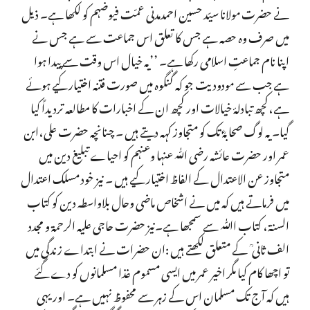
نے حضرت مولانا سیّد حسین احمدمدنی عمّت فیوضہم کو لکھا ہے۔ ذیل
میں صرف وہ حصہ ہے جس کا تعلق اس جماعت سے ہے جس نے
اپنا نام جماعتِ اسلامی رکھا ہے۔ ’’یہ خیال اس وقت سے پیدا ہوا
ہے جب سے مودودیت جو کہ گنگوہ میں صورت فتنہ اختیار کیے ہوئے
ہے،کچھ تبادلۂ خیالات اور کچھ ان کے اخبارات کا مطالعہ تردیداً کیا
گیا۔ یہ لوگ صحابہؓ تک کو متجاوز کہہ دیتے ہیں ۔ چنانچہ حضرت علی،ابن
عمر اور حضرت عائشہ رضی اللّٰہ عنہا وعنہم کو احیاے تبلیغ دین میں
متجاوز عن الاعتدال کے الفاظ اختیار کیے ہیں ۔ نیز خود مسلک اعتدال
میں فرماتے ہیں کہ میں نے اشخاص ماضی وحال بلاواسطہ دین کو کتاب
السنۃ، کتاب اﷲ سے سمجھا ہے۔نیز حضرت حاجی علیہ الرحمۃ و مجدد
الف ثانی ؒ کے متعلق لکھتے ہیں :ان حضرات نے ابتداے زندگی میں
تو اچھا کام کیا مگر اخیر عمر میں ایسی مسموم غذا مسلمانوں کو دے گئے
ہیں کہ آج تک مسلمان اس کے زہر سے محفوظ نہیں ہے۔ اور یہی