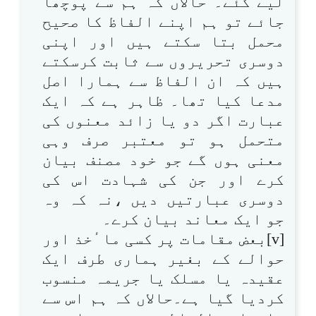
لیے گئے۔ حالاں کہ ہم سے پوچھا
جائے تو ہم اپنے الفاظ کا صحیح
محمل بتا سکتے ہیں اور اپنی
دوسری تحریروں سے ثابت کرسکتے
ہیں کہ ان الفاظ سے ہمارا اصل
مدعا کیا تھا۔ ظاہر ہے کہ ایک
عبارت اگر دو یا زائد معنوں کی
متحمل ہو تو معتبر صرف وہی
معنی ہوں گے جو خود مصنف بیان
کرے اور جن کی شہادت اس کی
دوسری عبارتیں دیں ،نہ کہ وہ
جو ایک معاند بیان کرے۔
[v]بعض مقامات پر کسی ما ٔخذ اور
حوالے کے بغیر ہماری طرف ایک
عقیدہ یا مسلک یا جریمہ منسوب
کردیا گیا ہے۔حالاں کہ ہم اس سے