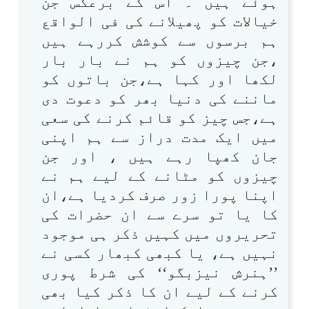
ہوئے ہیں ۔ اس کے برعکس جن
خیالات کو پھیلانے کی فی الواقع
ہم برسوں سے کوشش کررہے ہیں
،جن چیزوں کو ہم نے بار بار
لکھا اور کہا ہے،جن باتوں کو
ماننے کی دنیا بھر کو دعوت دی
ہے،جس چیز کو قائم کرنے کی سعی
میں ایک مدت دراز سے ہم اپنی
جان کھپا رہے ہیں ، اور جن
چیزوں کو مٹانے کے لیے ہم نے
اپنا پورا زور صرف کردیا ہے،ان
کا یا تو سرے سے ان حضرات کی
تحریروں میں کہیں ذکر ہی موجود
نہیں ہے، یا کبھی کبھار کسی نے
’’ہنرش نیزبگو‘‘ کی شرط پوری
کرنے کے لیے ان کا ذکر کیا بھی