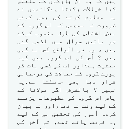
ہیں کہ وہ ان بزرگوں کے متعلق
کیا خیالات رکھتا ہے؟انھوں نے
یہ معلوم کرنے کی بھی کوئی
ضرورت نہ سمجھی کہ اس گروہ کے
بعض اشخاص کی طرف منسوب کرکے
جو باتیں سوال میں لکھی گئی
ہیں ، وہ فی الواقع کس نے کہی
ہیں ؟ اُس کی اس گروہ میں کیا
حیثیت ہے؟اور اس کی کسی بات کو
پورے گروہ کے خیالات کی ترجمانی
قرار دیا بھی جاسکتا ہے،یا
نہیں ؟ بالفرض اگر مولانا کے
پاس اس گروہ کی مطبوعات پڑھنے
کے لیے وقت نہ تھا،اور نہ بیان
کردہ اُمور کی تحقیق ہی کے لیے
وہ فرصت پاتے تھے، تو آخر کس