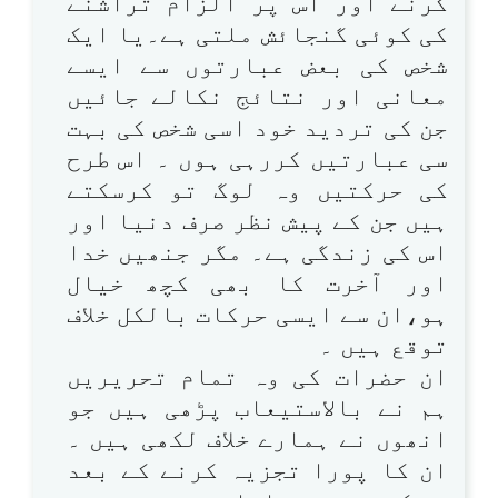
کرنے اور اس پر الزام تراشنے
کی کوئی گنجائش ملتی ہے۔یا ایک
شخص کی بعض عبارتوں سے ایسے
معانی اور نتائج نکالے جائیں
جن کی تردید خود اسی شخص کی بہت
سی عبارتیں کررہی ہوں ۔ اس طرح
کی حرکتیں وہ لوگ تو کرسکتے
ہیں جن کے پیش نظر صرف دنیا اور
اس کی زندگی ہے۔ مگر جنھیں خدا
اور آخرت کا بھی کچھ خیال
ہو،ان سے ایسی حرکات بالکل خلاف
توقع ہیں ۔
ان حضرات کی وہ تمام تحریریں
ہم نے بالاستیعاب پڑھی ہیں جو
انھوں نے ہمارے خلاف لکھی ہیں ۔
ان کا پورا تجزیہ کرنے کے بعد