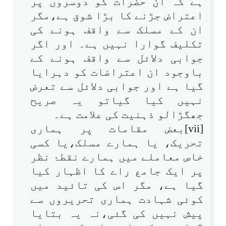
ہے کہ ان حضرات کو دوسروں پر
اعتراض جڑنے کا بڑا شوق ہے،مگر
ان کے مسلک سے واقف ہونے کی
تکلیف گوارا نہیں ہے۔ اور اگر
جوابی دلائل سے واقف ہونے کے
باوجود ان اعتراضات کو دہرایا
گیا ہے اور جوابی دلائل سے تعرض
نہیں کیا گیاتو یہ صریح
جھگڑالو ذہنیت کی علامت ہے۔
[vii]بعض مقامات پر ہماری
تحریک، یا ہمارے مسلک،یا کسی
خاص معاملے میں ہمارے نقطۂ نظر
پر ایک جامع راے کا اظہار کیا
گیا ہے، مگر اس کی تائید میں
کوئی شہادت ہماری تحریروں سے
پیش نہیں کی گئی،نہ یہ بتایا