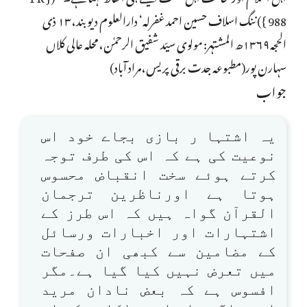
988 }) ننگ اسلاف حسین احمد غفرلہ‘ دارالعلوم دیو بند،۱۳ ذی
الحجہ۱۳۶۹ھ المشتہر: مولوی سیّد شفیق الرحمٰن،محلہ عالی کلاں
سہارن پور(مطبوعہ جدت برقی پریس،مراد آباد)
جواب
یہ اشتہا ر بازی بجاے خود اس
نوعیت کی ہے کہ اس کی طرف توجہ
کرتے ہوئے سخت انقباض محسوس
ہوتا ہے اورناظرین ترجمان
القرآن گواہ ہیں کہ اس طرز کے
اشتہارات اور اخبارات ورسائل
کے مضامین سے کبھی ان صفحات
میں تعرض نہیں کیا گیا ہے۔مگر
افسوس ہے کہ بعض نادان مرید