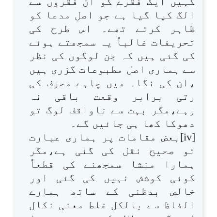
کہیں ایک فقرے کو ان فقروں سے
الگ کیا گیا ہے جو اصل مدعا کو
ظاہر کرتے تھے۔ اس طرح کی
تحریفات غالباً یہ سمجھتے ہوئے
کی گئی ہیں کہ جن لوگوں کی نظر
سے ہماری اصل مطبوعات گزری ہیں
،ان کی نگاہ میں چاہے محرف کی
رتی برابر وقعت باقی نہ
رہے،مگر بہت سے ناواقف لوگ تو
دھوکا کھا ہی جائیں گے۔
[iv]بعض مقامات پر ہماری عبارت
تو صحیح نقل کی گئی ہے،مگر
ہمارا منشا سمجھنے کی قطعاً
کوئی کوشش نہیں کی گئی اور
خالص بدظنی کے ساتھ ہمارے
الفاظ سے بالکل غلط معنی نکال