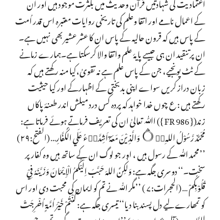
اعتمادیت کی شہادتیں قرآن وحدیث میں بکثرت موجود ہیں اور ان
کے اعمال نامے اور اتقا وعلم کی تاریخی روایات معتبرہ اس قدر اُمت
کے پاس ہیں کہ قرون حالیہ کے پاس ان کا عشر عشیربھی نہیں ہے۔
ان پر تنقید ان ہی جیسے پایۂ علم واتقا والا کرسکتا ہے۔ہمارے زمانے
کے ٹٹ پونجیے، جن کے پاس علم ہے نہ تقویٰ،کیا منہ رکھتے ہیں کہ
زبان دراز کریں سواے اپنی بدبختی کے اظہارکے اور کیا حیثیت
رکھتے ہیں : ع چوں خدا خواہد کہ پردہ کس درد میلش اندر طعنۂ پاکاں
زند({ FR 986 }) اﷲ تعالیٰ ان کی تعریف فرماتے ہوئے فرماتا ہے:
مُحَمَّدٌ رَّسُوْلُ اللہِ۝۰ۭ وَالَّذِيْنَ مَعَہٗٓ اَشِدَّاۗءُ عَلَي الْكُفَّارِ… (الفتح:۲۹)
’’محمد اللّٰہ کے رسول ہیں ، اور جو لوگ ان کے ساتھ ہیں وہ کفار پر
سخت۔‘‘ دوسری جگہ ہے: وَلٰكِنَّ اللہَ حَبَّبَ اِلَيْكُمُ الْاِيْمَانَ وَزَيَّنَہٗ فِيْ
قُلُوْبِكُمْ … (الحجرات:۷ ) ’’مگر اللّٰہ نے تم کو ایمان کی محبت دی اور اس
کو تمھارے لیے دل پسند بنا دیا‘‘ تیسری جگہ ہے: كُنْتُمْ خَيْرَ اُمَّۃٍ اُخْرِجَتْ
لِلنَّاسِ … ( آل عمران:۱۱۰) ’’اب دنیا میں بہترین گروہ تم ہو جسے