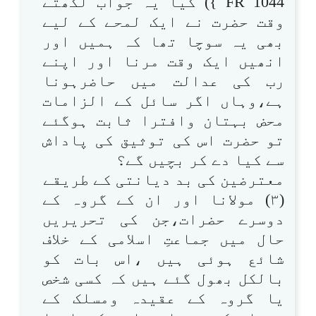
FR 1044 }) کیا یہ جواب لکھتے
وقت حضرت نے ایک لمحے کے لیے
بھی یہ سوچا تھا کہ ہمیں اور
انھیں ایک وقت مرنا اور اپنے
رب کی عدالت میں حاضرہونا
ہے،وہاں اگر سائل کے الزامات
محض بہتان وافترا ثابت ہوگئے
تو حضرت اس کی توثیق کی پاداش
سے کیا دے کر بچیں گے؟
معترضین کی بد دیانتی کے طریقے
(۳) مولانا اور ان کے گروہ کے
دوسرے حضرات،جن کی تحریریں
حال میں جماعتِ اسلامی کے خلاف
شائع ہوئی ہیں ،اس بات کو
بالکل بھول گئے ہیں کہ کسی شخص
یا گروہ کے عقیدہ ومسلک کے