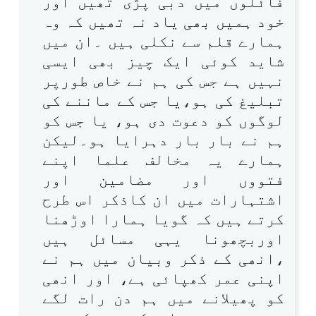
فائلوں میں دبی پڑی تھیں اور
خود ہمیں بھی یاد نہ تھیں کہ وہ
ہمارے قلم سے نکلی ہیں ۔ان میں
شاید کوئی ایک چیز بھی ایسی
نہیں ہے جس کی ہم نے خاص طورپر
تبلیغ کی ہو،یا جس کے ماننے کی
لوگوں کو دعوت دی ہو، یا جس کو
ہم نے بار بار دہرایا ہو۔لیکن
ہمارے یہ مخالف علما اپنے
فتووں اور مضامین اور
اشتہارات میں ان کاذکر اس طرح
کرتے ہیں کہ گویا ہمارا اوڑھنا
اوربچھونا یہی مسائل ہیں
،انھی کے ذکر وبیان میں ہم نے
اپنی عمر کھپائی ہے، اور انھی
کو پھیلانے میں ہم دن رات لگے