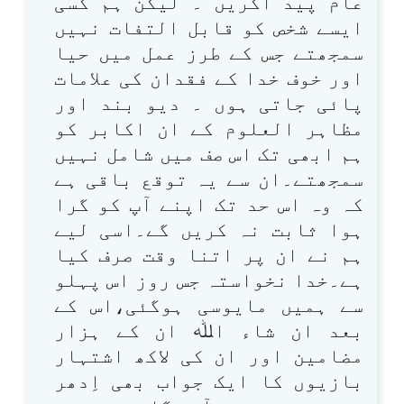
عام پید اکریں ۔ لیکن ہم کسی
ایسے شخص کو قابل التفات نہیں
سمجھتے جس کے طرز عمل میں حیا
اور خوف خدا کے فقدان کی علامات
پائی جاتی ہوں ۔ دیو بند اور
مظاہر العلوم کے ان اکابر کو
ہم ابھی تک اس صف میں شامل نہیں
سمجھتے۔ان سے یہ توقع باقی ہے
کہ وہ اس حد تک اپنے آپ کو گرا
ہوا ثابت نہ کریں گے۔اسی لیے
ہم نے ان پر اتنا وقت صرف کیا
ہے۔خدا نخواستہ جس روز اس پہلو
سے ہمیں مایوسی ہوگئی،اس کے
بعد ان شاء اﷲ ان کے ہزار
مضامین اور ان کی لاکھ اشتہار
بازیوں کا ایک جواب بھی اِدھر