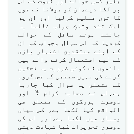
بغیر کسی حوالے اور ثبوت کے اس
پر لگا دیے،ان کو مولانا نے جوں
کا توں تسلیم کرلیا اور ان پر
ایک تند وتلخ جواب غالباً یہ
جانتے ہوئے سائل کے حوالے
کردیا کہ اس سوال وجواب کو ان
کے اپنے معتقدین اشتہار بازی
کے لیے استعمال کرنے والے ہیں
۔انھوں نے کوئی ضرورت یہ تحقیق
کرنے کی نہیں سمجھی کہ جس گروہ
کے متعلق یہ سوال کیا جارہا
ہے،اس نے صحابۂ کرام ؇ اور
دوسرے بزرگوں کے متعلق فی
الواقع کیا لکھا ہے، کس سیاق
وسباق میں لکھا ہے،اور اس کی
دوسری تحریرات کیا شہادت دیتی