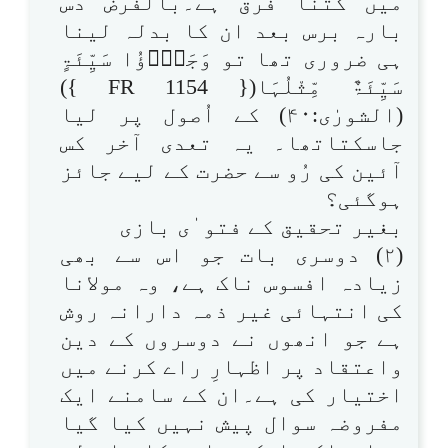
میں کتنا فرق ہے۔بالفرض دس
بارہ برس بعد ان کا بدلہ لینا
ہی ضروری تھا تو وَجَزٰۗؤُا سَيِّئَۃٍ
سَيِّئَۃٌ مِّثْلُہَا({ FR 1154 })
(الشورٰی:۴۰) کے اُصول پر لیا
جاسکتاتھا۔ یہ تعدی آخر کس
آئین کی رُو سے حضرت کے لیے جائز
ہوگئی؟
بغیر تحقیق کے فتو ٰی بازی
(۲) دوسری بات جو اس سے بھی
زیادہ افسوس ناک ہے، وہ مولانا
کی انتہائی غیر ذمہ دارانہ روش
ہے جو انھوں نے دوسروں کے دین
واعتقاد پر اظہارِ راے کرنے میں
اختیار کی ہے۔ان کے سامنے ایک
مفروضہ سوال پیش نہیں کیا گیا