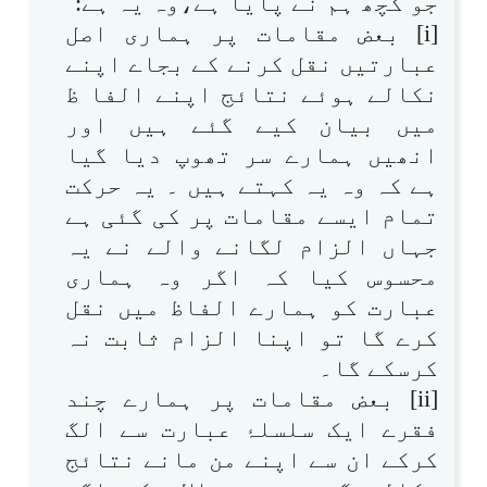
جو کچھ ہم نے پایا ہے،وہ یہ ہے:
[i] بعض مقامات پر ہماری اصل
عبارتیں نقل کرنے کے بجاے اپنے
نکالے ہوئے نتائج اپنے الفا ظ
میں بیان کیے گئے ہیں اور
انھیں ہمارے سر تھوپ دیا گیا
ہے کہ وہ یہ کہتے ہیں ۔ یہ حرکت
تمام ایسے مقامات پر کی گئی ہے
جہاں الزام لگانے والے نے یہ
محسوس کیا کہ اگر وہ ہماری
عبارت کو ہمارے الفاظ میں نقل
کرے گا تو اپنا الزام ثابت نہ
کرسکے گا۔
[ii] بعض مقامات پر ہمارے چند
فقرے ایک سلسلۂ عبارت سے الگ
کرکے ان سے اپنے من مانے نتائج