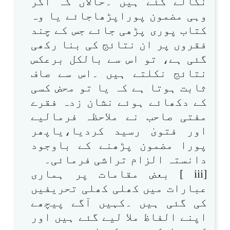
نکالے گئے ہیں ۔حالاں کہ اگر
وہی مضمون پوراپڑھاجائے یا وہ
کتاب پوری پڑھی جائے جس کے چند
فقروں پر ان نتائج کی بنا رکھی
گئی ہے، تو اس سے بالکل برعکس
نتائج نکلتے ہیں ۔اس سے صاف
ثابت ہوتا ہے کہ یا تو محض کسی
کے دکھائے ہوئے نشان زدہ فقرے
مفتی صاحب نے ملاحظہ فرمالیے
اور فتویٰ رسید کردیا،یاپھر
پورا مضمون پڑھنے کے باوجود
دانستہ الزام تراشی فرمائی۔
[iii ] بعض مقامات پر ہماری
عبارات میں کھلی کھلی تحریفیں
کی گئی ہیں ۔کہیں آگے پیچھے
اپنے الفاظ ملا لیے گئے ہیں اور