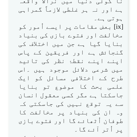
نا کوئی دنیا میں نرالا واقعہ
ہے اور نہ ہر غلطی لازماً گمراہی
ہوتی ہے۔
[ix] بعض مقامات پر ایسے اُمور کو
مخالفت اور فتوے بازی کی بنیاد
بنایا گیا ہے جن میں اختلاف کی
گنجائش ہے اور فریقین کے پاس
اپنے اپنے نقطۂ نظر کی تائید
میں شرعی دلائل موجود ہیں ۔اس
طرح کے اختلافی مسائل کو ایک
علمی بحث کا موضوع تو بنایا
جاسکتا ہے مگر کسی معقول انسان
سے یہ توقع نہیں کی جاسکتی کہ
وہ ان کی بنیاد پر مخالفت کا
طوفان اُٹھائے گا اور فتوے بازی
پر اُتر آئے گا۔