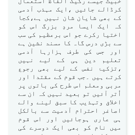
خبیث جیسے رکیک الفاظ استعمال
کرڈالے جائیں ،ایک مہذب آدمی
کے بھی شایان شان نہیں ہے،کجا
کہ ایک ایسا مردِ بزرگ اس کو
اختیا رکرے جو اس برعظیم کی سب
سے بڑی درس گاہ کا مسند نشین ہے
اور جس کی طرف ہزارہا آدمی
تعلیم دین ہی کے لیے نہیں
،تزکیۂ نفس کے لیے بھی رجوع
کرتے ہیں ۔جب قوم کے مقتدا اور
مربی ومعلم اس طرح کی باتوں پر
اُتر آئیں تو بعید نہیں کہ ان سے
اخلاق وتہذیب کا سبق لینے والے
اصاغر احترام آدمیت سے بالکل
ہی عاری ہوجائیں اور اس قوم
میں نام کو بھی ایک دوسرے کی