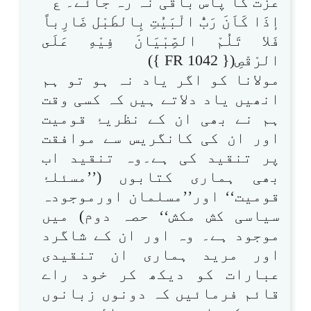
عزت کا پاس باقی نہ رہ جائے۔ ع
إذَا كَاَنَ رَبُّ الْبَیُتِ بِالطَبْل ضَارِباً
فَلا تَلُمْ الصِّبْيَانَ فِيْهِ عَلَى
الرْقْصِ({ FR 1042 })
مولانا کو اگر یاد نہ ہو تو ہم
انھیں یاد دلاتے ہیں کہ کسی وقت
ہم نے بھی ان کے نظریۂ قومیت
اور ان کی کانگریس سے موافقت
پر تنقید کی ہے۔وہ تنقید اب
بھی ہماری کتابوں (’’مسئلۂ
قومیت‘‘ اور’’مسلمان اورموجودہ
سیاسی کش مکش‘‘ حصہ دوم) میں
موجود ہے۔ وہ اور ان کے شاگرد
اور مرید ہماری ان تنقیدی
عبارات کو دیکھ کر خود راے
قائم فرمائیں کہ دونوں زبانوں