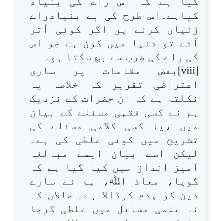
گیا ہے کہ اس راے کی بنیاد
کیاہے۔اس طرح کی بے بنیادراے
زنیاں کرنے پر اگر کوئی اُتر
آئے تو دنیا میں کون ہے جو اس
کی راے کی ضرب سے بچ سکتا ہو۔
[viii]بعض مقامات پر ساری
اعتراضی تقریر کا خلاصہ یہ
نکلتا ہے کہ ان حضرات کے نزدیک
ہم نے کسی فقہی مسئلے کے بیان
میں ،یا کسی کلامی مسئلے کی
تشریح میں کوئی غلطی کی ہے۔
لیکن اسے بیان ایسے مبالغہ
آمیز انداز میں کیا گیا ہے کہ
گویا، معاذ اﷲ، ہم نے سارے
دین کو ہدم کرڈالا ہے۔ حالاں کہ
نہ علمی مسائل میں غلطی کرجا