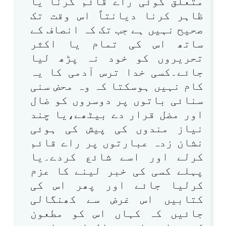
متعلق کوئی راے قائم کرنا یا
ظاہر کرنا دیانتاً اس وقت تک
صحیح نہیں ہے جب تک کہ انصاف کے
ساتھ اس کی تمام یا اکثر
تحریروں کو خود نہ پڑھ لیا
جائے۔کسی خدا ترس آدمی کا یہ
کام نہیں ہوسکتا کہ وہ محض سنی
سنائی باتوں پر دوسروں کو ضال
اور مضل قرار دے بیٹھے،یا چند
نیاز مندوں کی پیش کی ہوئی
نشان زدہ عبارتوں پر راے قائم
کرلے اور اسے شائع کردے۔یا
پہلے کسی کی خبر لینے کا عزم
کرلیا جائے اور پھر اس کی
کتابیں اس غرض سے کھنگالی
جائیں کہ کہاں اس کو مطعون