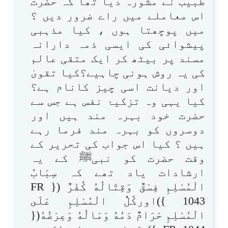
طبیب نے مشورہ دیا تھا کہ حضرت
اس معاملے میں راے ضرور دیں ؟
میں پوچھتا ہوں ، کیا مذہبی
پیشوائی کی ایسی ذمہ دارانہ
مسند پر بیٹھ کر ایک متقی عالم
کی یہ روش ہونی چاہیے؟کیا تقویٰ
اور دیانت اسی چیز کانام ہے؟
کیا یہی وہ تزکیۂ نفس ہے جس سے
حضرت خود بہرہ مند ہیں اور
دوسروں کو بہرہ مند فرما رہے
ہیں ؟ کیا اس جواب کی تحریر کے
وقت حضرت کو نبیﷺ کے یہ
ارشادات یاد تھے کہ سِبَابُ
الْمُسْلِمِ فِسْقٌ وَقِتَالُهُ كُفْرٌ ({ FR
1043 })اوركُلُّ الْمُسْلِمِ عَلَى
الْمُسْلِمِ حَرَامٌ دَمُهُ وَمَالُهُ وَعِرْضُهُ({