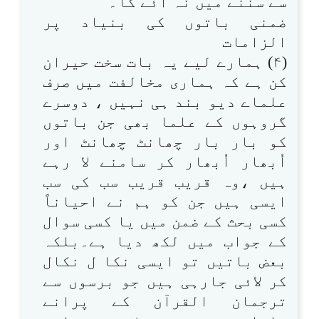
سے سننے میں نہ آئے گا۔
ضمنی باتوں کی بنیاد پر
الزامات
(۴) ہمارے لیے یہ بات سخت حیران
کن ہے کہ ہماری مخالفت میں صرف
علماے دیو بند ہی نہیں ، دوسرے
گروہوں کے علما بھی جن باتوں
کو بار بار چھانٹ چھانٹ اور
اُبھار اُبھار کر سامنے لا رہے
ہیں ،وہ قریب قریب سب کی سب
ایسی ہیں جن کو ہم نے احیاناً
کسی بحث کے ضمن میں یا کسی سوال
کے جواب میں لکھ دیا ہے۔بلکہ
بعض باتیں تو ایسی نکا ل نکال
کر لائی جارہی ہیں جو برسوں سے
ترجمان القرآن کے پرانے