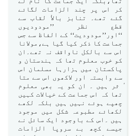
تھا،بلکہ ایک جماعت کا نام لے
کر اس پر چند الزامات لگائے
گئے تھے۔ تنابز بالأ لقاب سے
قطع نظر ’’مودودیوں
‘‘اور’’مودودیت‘‘ کے الفاظ سے جس
جماعت کا ذکر کیا گیا ہے،مولانا
اس سے بالکل ناواقف نہ تھے۔ان
کو خوب معلوم تھا کہ ہندستان و
پاکستان میں ہزارہا مسلمان اس
سے وابستہ اور لاکھوں اس سے متا
ٔ ثر ہیں ۔ ان کو یہ بھی معلوم
تھا کہ اس جماعت کے خیالات کہیں
چھپے ہوئے نہیں ہیں بلکہ لکھے
لکھائے مطبوعہ شکل میں موجود
ہیں ۔اس کے باوجود ایک سائل نے
جیسے کچھ بے سروپا الزامات