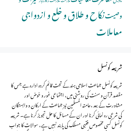
نکاح و طلاق و خلع و ازدواجی
وصیت
معاملات
شریعہ کونسل
شریعہ کونسل جماعت اسلامی ہند کے تحت قائم کردہ ادارہ ہے جس کا
مقصد قرآن و سنت کی روشنی میں، اجتماعی غور و خوض اور
مشاورت کے بعد ،عامتہ المسلمین نیز جماعت کے ارکان و وابستگان
کی شرعی رہ نمائی کرنا اور ان کے مسائل کا حل تجویز کرنا ہے۔ شریعہ
کونسل کسی مخصوص فقہی مسلک کی پابند نہیں ہے، سوالات کا جواب