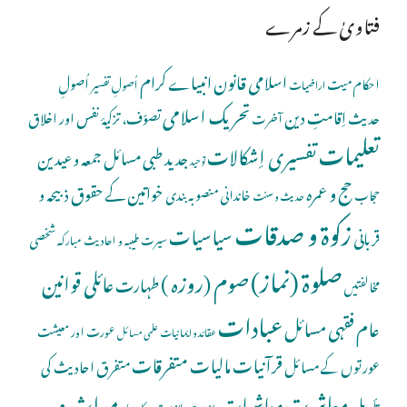
فتاویٰ کے زمرے
اسلامی قانون
انبیاے کرام
اُصولِ
احکام میت
اُصولِ تفسیر
اراضیات
تحریک اسلامی
اِقامتِ دین
حدیث
تصوّف، تزکیۂ نفس اور اخلاق
آخرت
تعلیمات
تفسیری اِشکالات
جدید طبی مسائل
جمعہ و عیدین
توحید
حج و عمرہ
خواتین کے حقوق
ذبیحہ و
خاندانی منصوبہ بندی
حجاب
حدیث و سنت
زکوۃ و صدقات
سیاسیات
قربانی
شخصی
سیرت طیبہ و احادیث مبارکہ
صلوة (نماز)
صوم (روزہ )
عائلی قوانین
طہارت
مخالفتیں
عبادات
عام فقہی مسائل
عورت اور معیشت
عقائد و ایمانیات
علمی مسائل
قرآنیات
مالیات
متفرقات
عورتوں کے مسائل
متفرق احادیث کی
معاشرت
میراث و
معاشیات
تأویل
ملازمت و کاروبار
ملازمت