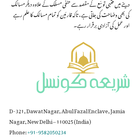
دینے میں فقہی توسّع کے مقصد سے حنفی مسلک کے علاوہ دیگر مسالک
کی بھی وضاحت کی جاتی ہے، تاکہ قارئین کو تمام مسالک کا علم رہے
اور عمل کی آزادی برقرار رہے۔
D-321, Dawat Nagar, Abul Fazal Enclave, Jamia
Nagar, New Delhi – 110025 (India)
Phone:
+91-9582050234