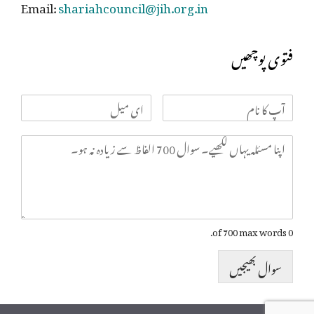
Email:
shariahcouncil@jih.org.in
فتوی پوچھیں
0 of 700 max words.
سوال بھیجیں