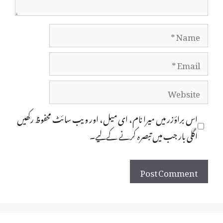
Name
Email
Website
اس براؤزر میں میرا نام، ای میل، اور ویب سائٹ محفوظ رکھیں
اگلی بار جب میں تبصرہ کرنے کےلیے۔