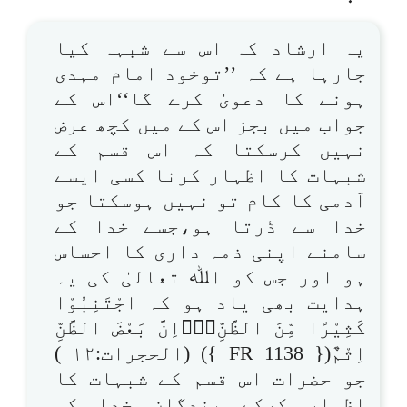
یہ ارشاد کہ اس سے شبہہ کیا
جارہا ہے کہ ’’توخود امام مہدی
ہونے کا دعویٰ کرے گا‘‘اس کے
جواب میں بجز اس کے میں کچھ عرض
نہیں کرسکتا کہ اس قسم کے
شبہات کا اظہار کرنا کسی ایسے
آدمی کا کام تو نہیں ہوسکتا جو
خدا سے ڈرتا ہو،جسے خدا کے
سامنے اپنی ذمہ داری کا احساس
ہو اور جس کو اﷲ تعالیٰ کی یہ
ہدایت بھی یاد ہو کہ اجْتَنِبُوْا
كَثِيْرًا مِّنَ الظَّنِّ۝۰ۡاِنَّ بَعْضَ الظَّنِّ
اِثْمٌ({ FR 1138 }) (الحجرات:۱۲ )
جو حضرات اس قسم کے شبہات کا
اظہار کرکے بندگانِ خدا کو