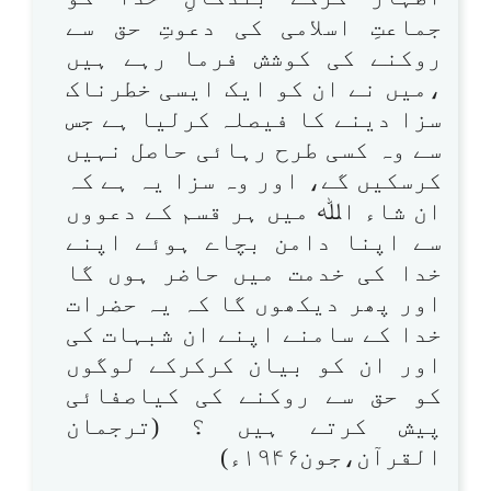
جماعتِ اسلامی کی دعوتِ حق سے
روکنے کی کوشش فرما رہے ہیں
،میں نے ان کو ایک ایسی خطرناک
سزا دینے کا فیصلہ کرلیا ہے جس
سے وہ کسی طرح رہائی حاصل نہیں
کرسکیں گے، اور وہ سزا یہ ہے کہ
ان شاء اﷲ میں ہر قسم کے دعووں
سے اپنا دامن بچاے ہوئے اپنے
خدا کی خدمت میں حاضر ہوں گا
اور پھر دیکھوں گا کہ یہ حضرات
خدا کے سامنے اپنے ان شبہات کی
اور ان کو بیان کرکرکے لوگوں
کو حق سے روکنے کی کیاصفائی
پیش کرتے ہیں ؟ (ترجمان
القرآن،جون۱۹۴۶ء)