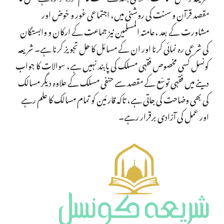
مقصد قرآن و سنت کی روشنی میں، اجتماعی غور و خوض اور
مشاورت کے بعد ،عامتہ المسلمین نیز جماعت کے ارکان و وابستگان
کی شرعی رہ نمائی کرنا اور ان کے مسائل کا حل تجویز کرنا ہے۔ شریعہ
کونسل کسی مخصوص فقہی مسلک کی پابند نہیں ہے، سوالات کا جواب
دینے میں فقہی توسّع کے مقصد سے حنفی مسلک کے علاوہ دیگر مسالک
کی بھی وضاحت کی جاتی ہے، تاکہ قارئین کو تمام مسالک کا علم رہے
اور عمل کی آزادی برقرار رہے۔