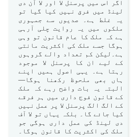
اگر اس میں پرسنل لا اور لا آن دی
لینڈ میں فرق نہیں کیا گیا تو
یہ غلط ہے۔ صدیوں سے جمہوری
ملکوں میں یہ روایت چلی آرہی
ہے کہ ملک کا عام قانون تو وہی
ہوگا جسے ملک کی اکثریت مانتی
ہے۔لیکن کم تعداد والے گروہوں
کے لیے ان کا پرسنل لا موجود
رہتا ہے۔ یہی اصول ہمیں اپنے
ہاں بھی ملحوظ رکھنا ہوگا—
البتہ یہ بات واضح رہے کہ ملک
کے قانون فوج داری میں ہر فرقے
کے الگ الگ پرسنل لا پر عمل نہیں
کیا جائے گا۔ بلکہ یہاں تو لا آف
دی لینڈ کی عمل داری ہوگی جو
ملک کی اکثریت کا قانون ہوگا۔