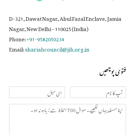
D-321, Dawat Nagar, Abul Fazal Enclave, Jamia
Nagar, New Delhi – 110025 (India)
Phone:
+91-9582050234
Email:
shariahcouncil@jih.org.in
فتوی پوچھیں