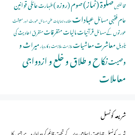
صلوة (نماز)
صوم (روزہ )
عائلی قوانین
طہارت
مخالفتیں
عبادات
عام فقہی مسائل
عورت اور معیشت
عقائد و ایمانیات
علمی مسائل
قرآنیات
مالیات
متفرقات
عورتوں کے مسائل
متفرق احادیث کی
معاشرت
میراث و
معاشیات
تأویل
ملازمت و کاروبار
ملازمت
نکاح و طلاق و خلع و ازدواجی
وصیت
معاملات
شریعہ کونسل
شریعہ کونسل جماعت اسلامی ہند کے تحت قائم کردہ ادارہ ہے جس کا