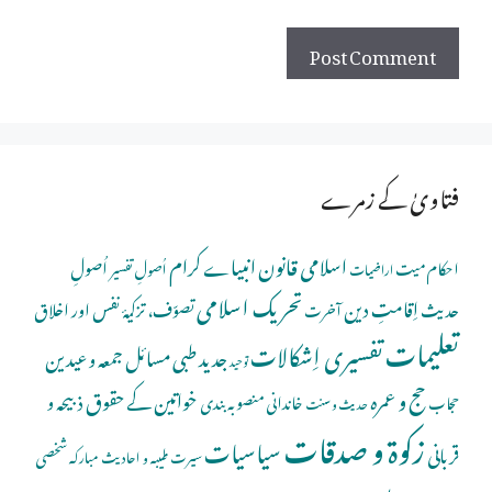
فتاویٰ کے زمرے
اسلامی قانون
انبیاے کرام
اُصولِ
احکام میت
اُصولِ تفسیر
اراضیات
تحریک اسلامی
اِقامتِ دین
حدیث
تصوّف، تزکیۂ نفس اور اخلاق
آخرت
تعلیمات
تفسیری اِشکالات
جدید طبی مسائل
جمعہ و عیدین
توحید
حج و عمرہ
خواتین کے حقوق
ذبیحہ و
خاندانی منصوبہ بندی
حجاب
حدیث و سنت
زکوۃ و صدقات
سیاسیات
قربانی
شخصی
سیرت طیبہ و احادیث مبارکہ