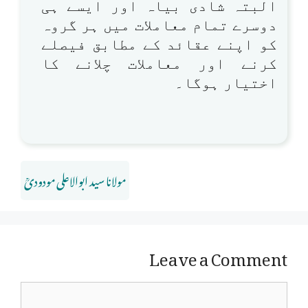
البتہ شادی بیاہ اور ایسے ہی
دوسرے تمام معاملات میں ہر گروہ
کو اپنے عقائد کے مطابق فیصلے
کرنے اور معاملات چلانے کا
اختیار ہوگا۔
مولانا سید ابوالاعلی مودودیؒ
Leave a Comment
Comment