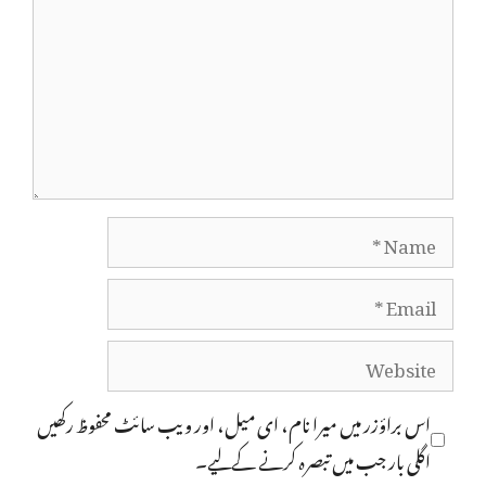
Name
Email
Website
اس براؤزر میں میرا نام، ای میل، اور ویب سائٹ محفوظ رکھیں
اگلی بار جب میں تبصرہ کرنے کےلیے۔