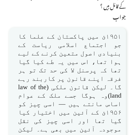
کے قائل ہیں ؟
جواب
۱۹۵۱ئ میں پاکستان کے علما کا
جو اجتماع اسلامی ریاست کے
بنیادی اصول متعین کرنے کے لیے
ہوا تھا، اس میں یہ طے کیا گیا
تھا کہ پرسنل لا کی حد تک تو ہر
فرقہ اپنے قانون پر کاربند رہے
گا۔ لیکن قانون ملکی (law of the
land)وہ ہوگا جسے ملک کے عوام
اساس مانتے ہیں — اسی چیز کو
۱۹۵۶ئ کے آئین میں اختیار کیا
گیا تھا اور اسی چیز کی نقل
موجودہ آئین میں بھی ہے۔ لیکن