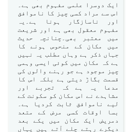
ایک دوسرا علمی مفہوم بھی ہے۔
اس سے مراد کسی چیز کا ناموافق
اور ناسازگار ہونا ہے۔یہ
مفہوم معقول بھی ہے اور شریعت
میں معتبر بھی۔چنانچہ حدیث
میں مکان کے منحوس ہونے کا
جہاں ذکر ہے وہاں مطلب یہ نہیں
ہے کہ مکان میں کوئی ایسی وہمی
چیز موجود ہے جو رہنے والوں کی
قسمت بگاڑ دیتی ہے بلکہ اس کا
مدعا یہ ہے کہ تجربے اور
مشاہدے نے اس مکان کو سکونت کے
لیے ناموافق ثابت کردیا ہے۔
بسا اوقات کسی مرض کے متعد
دمریض ایک مکان میں یکے بعد
دیگرے رہتے چلے آتے ہیں یہاں