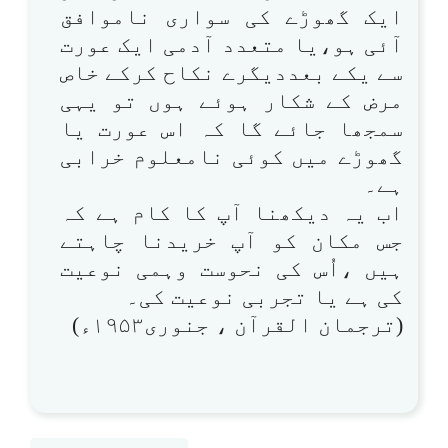
ایک گھوڑے کی سواری ناموافق
آئی ہو،یا متعدد آدمی ایک عورت
سے یکے بعددیگرے نکاح کرکے خاص
مرض کے شکار ہوئے ہوں تو یہی
سمجھا جائے گا کہ اس عورت یا
گھوڑے میں کوئی نامعلوم خرابی
ہے۔
اب یہ دیکھنا آپ کا کام ہے کہ
جس مکان کو آپ خریدنا چاہتے
ہیں ،اُس کی نحوست وہمی نوعیت
کی ہے یا تجربی نوعیت کی۔
(ترجمان القرآن ، جنوری۱۹۵۳ء)