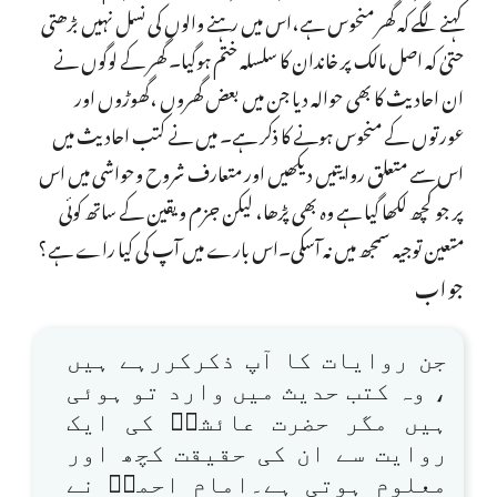
کہنے لگے کہ گھر منحوس ہے،اس میں رہنے والوں کی نسل نہیں بڑھتی
حتیٰ کہ اصل مالک پر خاندان کا سلسلہ ختم ہوگیا۔ گھر کے لوگوں نے
ان احادیث کا بھی حوالہ دیا جن میں بعض گھروں ،گھوڑوں اور
عورتوں کے منحوس ہونے کا ذکر ہے۔ میں نے کتب احادیث میں
اس سے متعلق روایتیں دیکھیں اور متعارف شروح وحواشی میں اس
پر جو کچھ لکھا گیا ہے وہ بھی پڑھا، لیکن جزم ویقین کے ساتھ کوئی
متعین توجیہ سمجھ میں نہ آسکی۔اس بارے میں آپ کی کیا راے ہے؟
جواب
جن روایات کا آپ ذکرکررہے ہیں
، وہ کتب حدیث میں وارد تو ہوئی
ہیں مگر حضرت عائشہؓ کی ایک
روایت سے ان کی حقیقت کچھ اور
معلوم ہوتی ہے۔امام احمدؒ نے