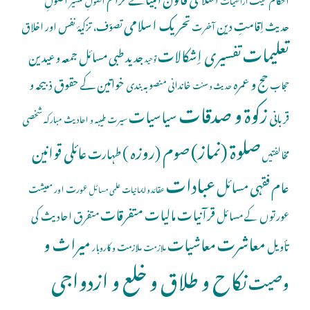
تحریک اسلامی
اِقامتِ دین
حدیث
تصوّف، تزکیۂ نفس اور اخلاق
آخرت
تعلیمات
تفسیری اِشکالات
جدید طبی مسائل
جمعہ و عیدین
توحید
حج و عمرہ
خواتین کے حقوق
ذبیحہ و
خاندانی منصوبہ بندی
حجاب
حدیث و سنت
زکوۃ و صدقات
سیاسیات
قربانی
شخصی
سیرت طیبہ و احادیث مبارکہ
صلوة (نماز)
صوم (روزہ )
عائلی قوانین
طہارت
مخالفتیں
عبادات
عام فقہی مسائل
عورت اور معیشت
عقائد و ایمانیات
علمی مسائل
قرآنیات
مالیات
متفرقات
عورتوں کے مسائل
متفرق احادیث کی
معاشرت
میراث و
معاشیات
تأویل
ملازمت و کاروبار
ملازمت
نکاح و طلاق و خلع و ازدواجی
وصیت