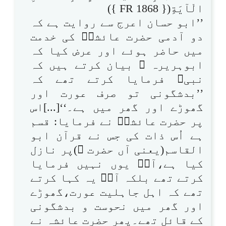
الْآيَةِ({ FR 1868 })
’’ابو حسان اعرج سے روایت ہے کہ
دو آدمی حضرت عائشہؓ کی خدمت
میں حاضر ہوئے اور عرض کیا کہ
ابوہریرہ ؓ بیان کرتے ہیں کہ
نبیﷺ فرمایا کرتے تھے کہ
’’بدشگونی تو صرف عورت اور
گھوڑے اور گھر میں ہے۔‘‘[...]اس
پر حضرت عائشہؓ نے فرمایا: قسم
ہے اُس ذات کی جس نے قرآن ابو
القاسم(یعنی آں حضرت ؐ)پر نازل
کیا ہے،آپؐ یوں نہیں فرمایا
کرتے تھے بلکہ آپؐ یہ کہا کرتے
تھے کہ اہل جاہلیت عورت،گھوڑے
اور گھر میں نحوست و بدشگونی
کے قائل تھے۔پھر حضرت عائشہ نے