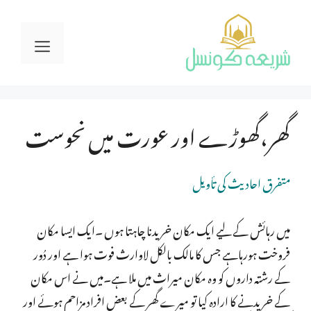
Ski
t
Menu
conten
گھر،گھوڑے اور عورت میں نحوست
متفرق احادیث کی تأویل
میں رہائش کے لیے ایک مکان خریدنا چاہتا ہوں ۔ایک ایسا مکان
فروخت ہورہاہے جس کا مالک بالکل لاوارث فوت ہوا ہے اور دُور
کے رشتہ داروں کو وہ مکان میراث میں ملا ہے۔میں نے اس مکان
کے خریدنے کا ارادہ کیا تو میرے گھر کے بعض افراد مزاحم ہوئے اور