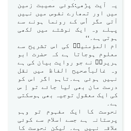
یہ آیت پڑھی:کوئی مصیبت زمین
میں اور تمھارے نفوس میں نہیں
آتی مگر اُس کے رونما ہونے سے
پہلے وہ ایک نوشتے میں لکھی
ہوتی ہے۔‘‘
ام المؤمنینؓ کی اس تشریح سے
معلوم ہوجاتا ہے کہ حضرت ابو
ہریرہؓ نے جو روایت بیان کی ہے
وہ غالباًصحیح الفاظ میں نقل
نہیں ہوئی ہے۔تاہم اگر اس کو
درست مان بھی لیا جائے تو اِ س
کی ایک معقول توجیہ بھی ہوسکتی
ہے۔
نحوست کا ایک مفہوم تو وہم
پرستانہ ہے جسے اسلام سے کوئی
علاقہ نہیں ہے۔ لیکن نحوست کا