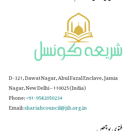
D-321, Dawat Nagar, Abul Fazal Enclave, Jamia
Nagar, New Delhi – 110025 (India)
Phone:
+91-9582050234
Email:
shariahcouncil@jih.org.in
فتوی پوچھیں