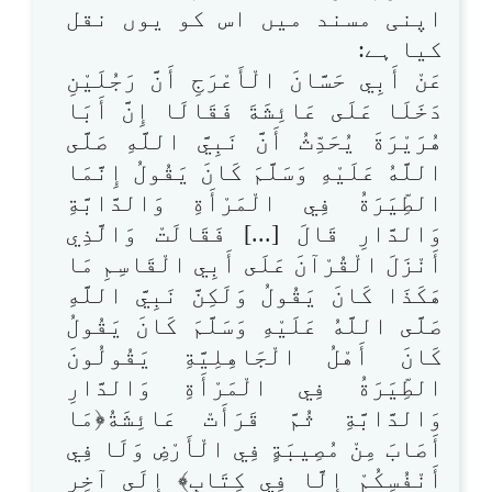
اپنی مسند میں اس کو یوں نقل
کیا ہے:
عَنْ أَبِي حَسَّانَ الْأَعْرَجِ أَنَّ رَجُلَيْنِ
دَخَلَا عَلَى عَائِشَةَ فَقَالَا إِنَّ أَبَا
هُرَيْرَةَ يُحَدِّثُ أَنَّ نَبِيَّ اللَّهِ صَلَّى
اللَّهُ عَلَيْهِ وَسَلَّمَ كَانَ يَقُولُ إِنَّمَا
الطِّيَرَةُ فِي الْمَرْأَةِ وَالدَّابَّةِ
وَالدَّارِ قَالَ [...] فَقَالَتْ وَالَّذِي
أَنْزَلَ الْقُرْآنَ عَلَى أَبِي الْقَاسِمِ مَا
هَكَذَا كَانَ يَقُولُ وَلَكِنَّ نَبِيَّ اللَّهِ
صَلَّى اللَّهُ عَلَيْهِ وَسَلَّمَ كَانَ يَقُولُ
كَانَ أَهْلُ الْجَاهِلِيَّةِ يَقُولُونَ
الطِّيَرَةُ فِي الْمَرْأَةِ وَالدَّارِ
وَالدَّابَّةِ ثُمَّ قَرَأَتْ عَائِشَةُ﴿مَا
أَصَابَ مِنْ مُصِيبَةٍ فِي الْأَرْضِ وَلَا فِي
أَنْفُسِكُمْ إِلَّا فِي كِتَابٍ﴾ إِلَى آخِرِ