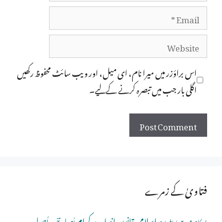
Email
Website
اس براؤزر میں میرا نام، ای میل، اور ویب سائٹ محفوظ رکھیں
اگلی بار جب میں تبصرہ کرنے کےلیے۔
فتاویٰ کے زمرے
اسلامی قانون
انبیاے کرام
اُصولِ
احکام میت
اُصولِ تفسیر
اراضیات