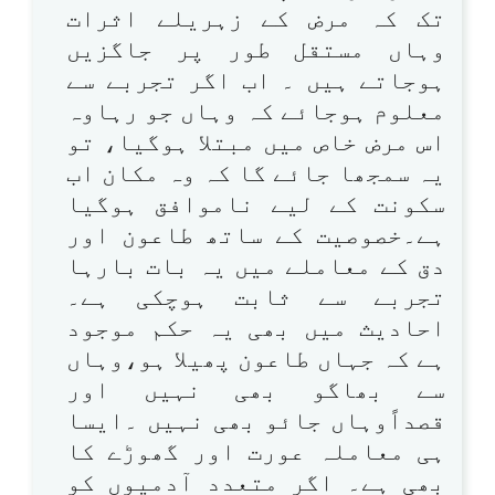
تک کہ مرض کے زہریلے اثرات
وہاں مستقل طور پر جاگزیں
ہوجاتے ہیں ۔ اب اگر تجربے سے
معلوم ہوجائے کہ وہاں جو رہاوہ
اس مرض خاص میں مبتلا ہوگیا، تو
یہ سمجھا جائے گا کہ وہ مکان اب
سکونت کے لیے ناموافق ہوگیا
ہے۔خصوصیت کے ساتھ طاعون اور
دق کے معاملے میں یہ بات بارہا
تجربے سے ثابت ہوچکی ہے۔
احادیث میں بھی یہ حکم موجود
ہے کہ جہاں طاعون پھیلا ہو،وہاں
سے بھاگو بھی نہیں اور
قصداًوہاں جائو بھی نہیں ۔ایسا
ہی معاملہ عورت اور گھوڑے کا
بھی ہے۔ اگر متعدد آدمیوں کو