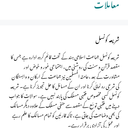
معاملات
شریعہ کونسل
شریعہ کونسل جماعت اسلامی ہند کے تحت قائم کردہ ادارہ ہے جس کا
مقصد قرآن و سنت کی روشنی میں، اجتماعی غور و خوض اور
مشاورت کے بعد ،عامتہ المسلمین نیز جماعت کے ارکان و وابستگان
کی شرعی رہ نمائی کرنا اور ان کے مسائل کا حل تجویز کرنا ہے۔ شریعہ
کونسل کسی مخصوص فقہی مسلک کی پابند نہیں ہے، سوالات کا جواب
دینے میں فقہی توسّع کے مقصد سے حنفی مسلک کے علاوہ دیگر مسالک
کی بھی وضاحت کی جاتی ہے، تاکہ قارئین کو تمام مسالک کا علم رہے
اور عمل کی آزادی برقرار رہے۔